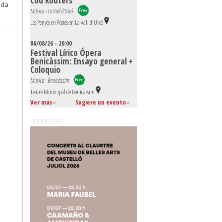
Cod Routers
ada
Música - La Vall d'Uixó
Les Penyes en Festes en La Vall d'Uixó
06/08/26 - 20:00
Festival Lírico Ópera
Benicàssim: Ensayo general +
Coloquio
Música - Benicàssim
Teatre Municipal de Benicàssim
Ver más
»
Sugiere un evento
»
PUBLICIDAD