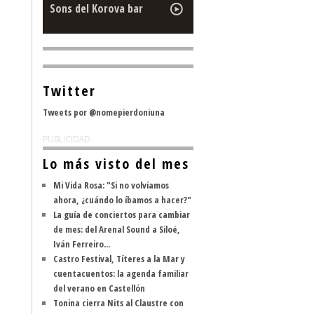
Sons del Korova bar
Twitter
Tweets por @nomepierdoniuna
PUBLICIDAD
Lo más visto del mes
Mi Vida Rosa: "Si no volvíamos
ahora, ¿cuándo lo íbamos a hacer?"
La guía de conciertos para cambiar
de mes: del Arenal Sound a Siloé,
Iván Ferreiro...
Castro Festival, Títeres a la Mar y
cuentacuentos: la agenda familiar
del verano en Castellón
Tonina cierra Nits al Claustre con