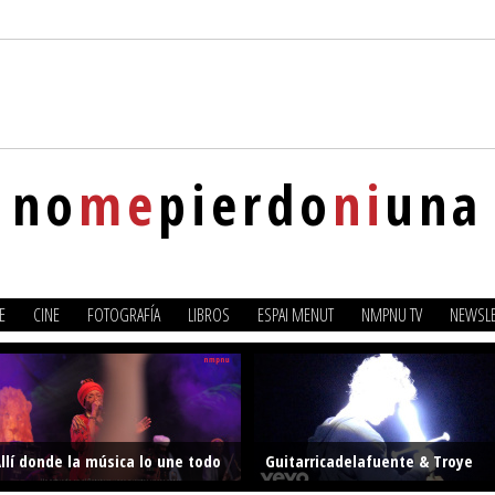
no
me
pierdo
ni
una
E
CINE
FOTOGRAFÍA
LIBROS
ESPAI MENUT
NMPNU TV
NEWSLE
llí donde la música lo une todo
Guitarricadelafuente & Troye