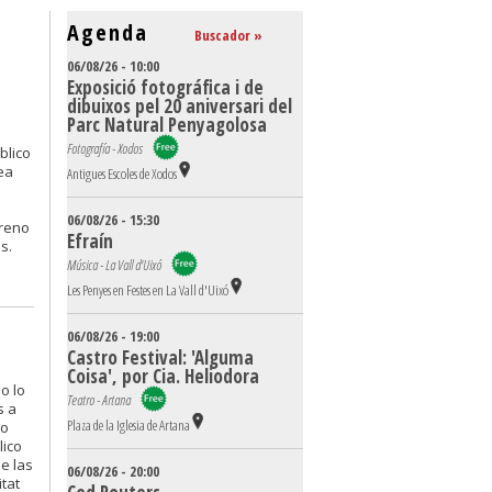
Agenda
Buscador »
06/08/26 - 10:00
Exposició fotográfica i de
dibuixos pel 20 aniversari del
Parc Natural Penyagolosa
Fotografía - Xodos
blico
ea
Antigues Escoles de Xodos
06/08/26 - 15:30
freno
Efraín
s.
Música - La Vall d'Uixó
Les Penyes en Festes en La Vall d'Uixó
06/08/26 - 19:00
Castro Festival: 'Alguma
Coisa', por Cia. Heliodora
o lo
Teatro - Artana
s a
Plaza de la Iglesia de Artana
mo
lico
de las
06/08/26 - 20:00
tat