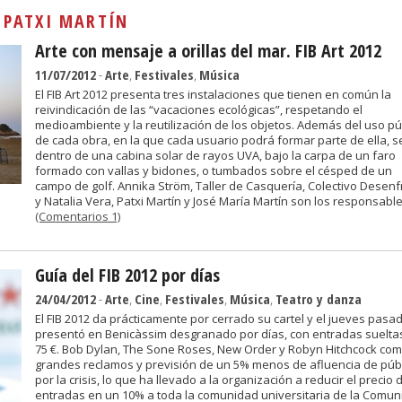
Sivan...
:
PATXI MARTÍN
Arte con mensaje a orillas del mar. FIB Art 2012
11/07/2012
-
Arte
,
Festivales
,
Música
El FIB Art 2012 presenta tres instalaciones que tienen en común la
reivindicación de las “vacaciones ecológicas”, respetando el
medioambiente y la reutilización de los objetos. Además del uso pú
de cada obra, en la que cada usuario podrá formar parte de ella, s
dentro de una cabina solar de rayos UVA, bajo la carpa de un faro
formado con vallas y bidones, o tumbados sobre el césped de un
campo de golf. Annika Ström, Taller de Casquería, Colectivo Desen
y Natalia Vera, Patxi Martín y José María Martín son los responsable
(Comentarios 1)
Guía del FIB 2012 por días
24/04/2012
-
Arte
,
Cine
,
Festivales
,
Música
,
Teatro y danza
El FIB 2012 da prácticamente por cerrado su cartel y el jueves pasad
presentó en Benicàssim desgranado por días, con entradas suelta
75 €. Bob Dylan, The Sone Roses, New Order y Robyn Hitchcock co
grandes reclamos y previsión de un 5% menos de afluencia de púb
por la crisis, lo que ha llevado a la organización a reducir el precio 
entradas en un 10% a toda la comunidad universitaria de la Comuni