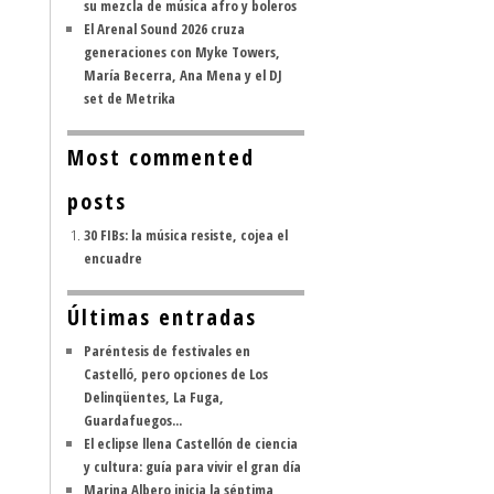
su mezcla de música afro y boleros
El Arenal Sound 2026 cruza
generaciones con Myke Towers,
María Becerra, Ana Mena y el DJ
set de Metrika
Most commented
posts
30 FIBs: la música resiste, cojea el
encuadre
Últimas entradas
Paréntesis de festivales en
Castelló, pero opciones de Los
Delinqüentes, La Fuga,
Guardafuegos...
El eclipse llena Castellón de ciencia
y cultura: guía para vivir el gran día
Marina Albero inicia la séptima