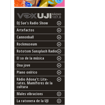
DJ Sue's Radio Show
Artefactos
Cannonball
Rockmuseum
Rototom Sunsplash Radio
El so de la música
Ona jove
Plano onírico
Ràdio Adona't: Lite-
rates. Mamíferes de la
cultura
Males vibracions
La ratonera de la UJI