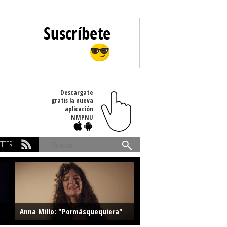
Descárgate
gratis la nueva
aplicación
NMPNU
TTER
Buscar
Anna Millo: "Pormásquequiera"
Farlise: "Marmelade"