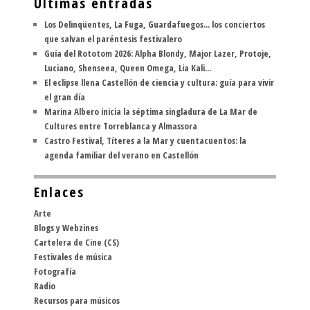
Últimas entradas
Los Delinqüentes, La Fuga, Guardafuegos... los conciertos
que salvan el paréntesis festivalero
Guía del Rototom 2026: Alpha Blondy, Major Lazer, Protoje,
Luciano, Shenseea, Queen Omega, Lia Kali...
El eclipse llena Castellón de ciencia y cultura: guía para vivir
el gran día
Marina Albero inicia la séptima singladura de La Mar de
Cultures entre Torreblanca y Almassora
Castro Festival, Títeres a la Mar y cuentacuentos: la
agenda familiar del verano en Castellón
Enlaces
Arte
Blogs y Webzines
Cartelera de Cine (CS)
Festivales de música
Fotografía
Radio
Recursos para músicos