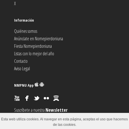
X
Información
Quiénes somos
Anúnciate en Nomepierdoniuna
Fiesta Nomepierdoniuna
Listas con lo mejor del año
Contacto
Aviso Legal
NMPNU App
Suscríbete a nuestra
Newsletter
Suscríbete al canal
RSS
Esta web utiliza cookies. Al navegar en esta página, aceptas el uso que hacemos
Sugiere un
Evento
de las cookies.