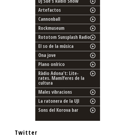
DJ Sue's Radio Show
Artefactos
Cannonball
Rockmuseum
Rototom Sunsplash Radio
El so de la música
Ona jove
Plano onírico
Ràdio Adona't: Lite-
rates. Mamíferes de la
cultura
Males vibracions
La ratonera de la UJI
Sons del Korova bar
Twitter