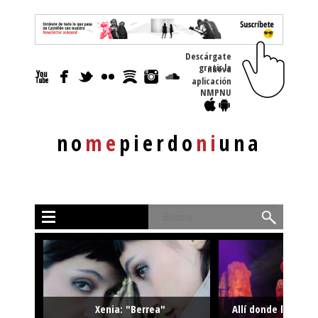
Descárgate
gratis la nueva
aplicación
NMPNU
no
me
pierdo
ni
una
Buscar
Xenia: "Berrea"
Allí donde la músi