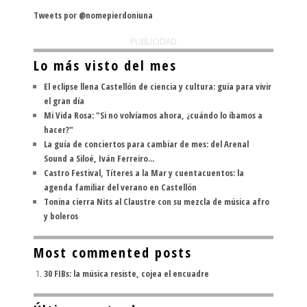
Tweets por @nomepierdoniuna
PUBLICIDAD
Lo más visto del mes
El eclipse llena Castellón de ciencia y cultura: guía para vivir
el gran día
Mi Vida Rosa: "Si no volvíamos ahora, ¿cuándo lo íbamos a
hacer?"
La guía de conciertos para cambiar de mes: del Arenal
Sound a Siloé, Iván Ferreiro...
Castro Festival, Títeres a la Mar y cuentacuentos: la
agenda familiar del verano en Castellón
Tonina cierra Nits al Claustre con su mezcla de música afro
y boleros
Most commented posts
30 FIBs: la música resiste, cojea el encuadre