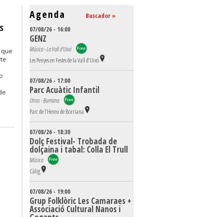
Agenda
Buscador »
s
07/08/26 - 16:00
GENZ
Música - La Vall d'Uixó
e que
rte
Les Penyes en Festes de la Vall d’Uixó
o
07/08/26 - 17:00
Parc Acuàtic Infantil
de
Otros - Burriana
Parc de l’Hereu de Borriana
07/08/26 - 18:30
Dolç Festival- Trobada de
dolçaina i tabal: Colla El Trull
Música
Càlig
07/08/26 - 19:00
Grup Folklòric Les Camaraes +
Associació Cultural Nanos i