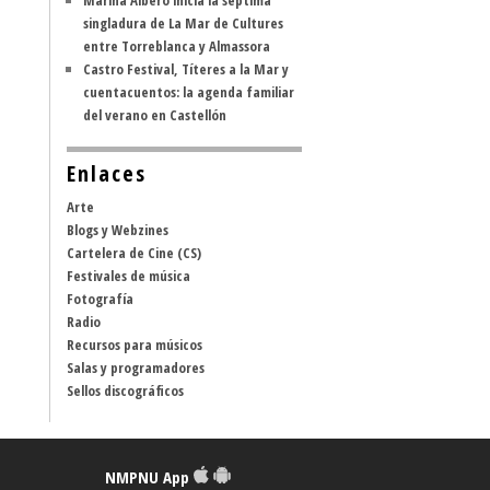
Marina Albero inicia la séptima
singladura de La Mar de Cultures
entre Torreblanca y Almassora
Castro Festival, Títeres a la Mar y
cuentacuentos: la agenda familiar
del verano en Castellón
Enlaces
Arte
Blogs y Webzines
Cartelera de Cine (CS)
Festivales de música
Fotografía
Radio
Recursos para músicos
Salas y programadores
Sellos discográficos
NMPNU App