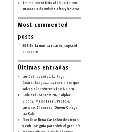
Tonina cierra Nits al Claustre con
su mezcla de música afro y boleros
Most commented
posts
30 FIBs: la música resiste, cojea el
encuadre
Últimas entradas
Los Delinqüentes, La Fuga,
Guardafuegos... los conciertos que
salvan el paréntesis festivalero
Guía del Rototom 2026: Alpha
Blondy, Major Lazer, Protoje,
Luciano, Shenseea, Queen Omega,
Lia Kali...
El eclipse llena Castellón de ciencia
y cultura: guía para vivir el gran día