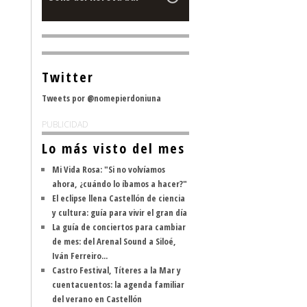
Twitter
Tweets por @nomepierdoniuna
PUBLICIDAD
Lo más visto del mes
Mi Vida Rosa: "Si no volvíamos
ahora, ¿cuándo lo íbamos a hacer?"
El eclipse llena Castellón de ciencia
y cultura: guía para vivir el gran día
La guía de conciertos para cambiar
de mes: del Arenal Sound a Siloé,
Iván Ferreiro...
Castro Festival, Títeres a la Mar y
cuentacuentos: la agenda familiar
del verano en Castellón