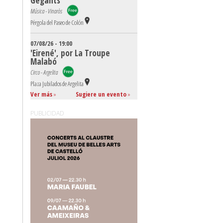
Gegants
Música - Vinaròs
Pérgola del Paseo de Colón
07/08/26 - 19:00
'Eirené', por La Troupe
Malabó
Circo - Argelita
Plaza Jubilados de Argelita
Ver más
»
Sugiere un evento
»
PUBLICIDAD