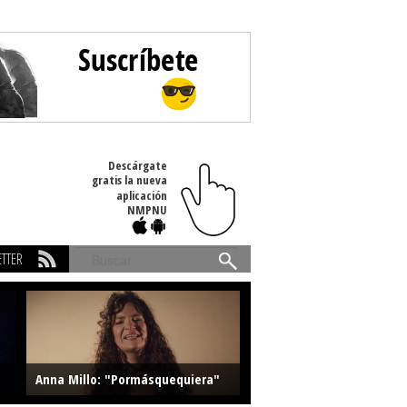
Descárgate
gratis la nueva
aplicación
NMPNU
TTER
Buscar
Anna Millo: "Pormásquequiera"
Farlise: "Marmelade"