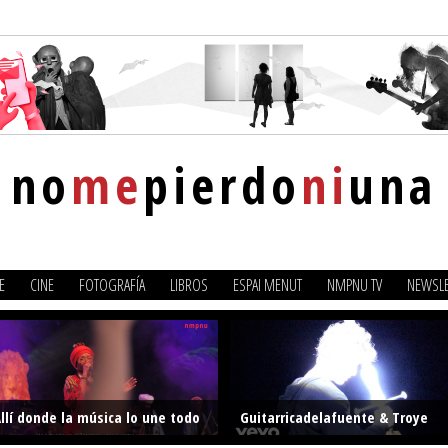
no
me
pierdo
ni
una
E
CINE
FOTOGRAFÍA
LIBROS
ESPAI MENUT
NMPNU TV
NEWSLE
llí donde la música lo une todo
Guitarricadelafuente & Troye