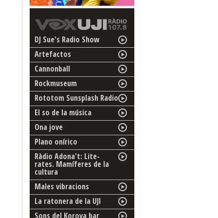
DJ Sue's Radio Show
Artefactos
Cannonball
Rockmuseum
Rototom Sunsplash Radio
El so de la música
Ona jove
Plano onírico
Ràdio Adona't: Lite-
rates. Mamíferes de la
cultura
Males vibracions
La ratonera de la UJI
Sons del Korova bar