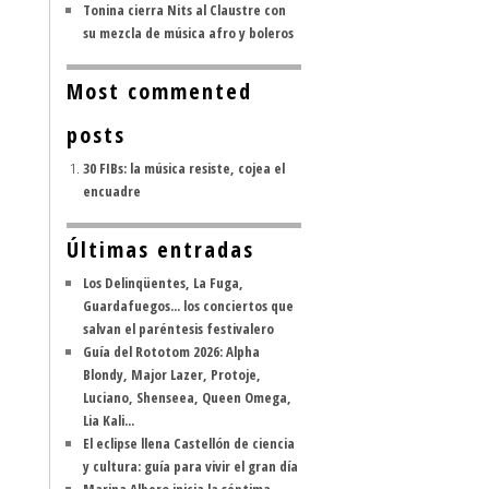
Tonina cierra Nits al Claustre con
su mezcla de música afro y boleros
Most commented
posts
30 FIBs: la música resiste, cojea el
encuadre
Últimas entradas
Los Delinqüentes, La Fuga,
Guardafuegos... los conciertos que
salvan el paréntesis festivalero
Guía del Rototom 2026: Alpha
Blondy, Major Lazer, Protoje,
Luciano, Shenseea, Queen Omega,
Lia Kali...
El eclipse llena Castellón de ciencia
y cultura: guía para vivir el gran día