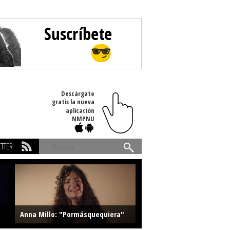
Descárgate
gratis la nueva
aplicación
NMPNU
TTER
Buscar
Anna Millo: "Pormásquequiera"
Farlise: "Marmelade"