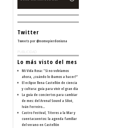
Twitter
Tweets por @nomepierdoniuna
PUBLICIDAD
Lo más visto del mes
Mi Vida Rosa: "Si no volvíamos
ahora, ¿cuándo lo íbamos a hacer?"
El eclipse llena Castellón de ciencia
y cultura: guía para vivir el gran día
La guía de conciertos para cambiar
de mes: del Arenal Sound a Siloé,
Iván Ferreiro...
Castro Festival, Títeres a la Mar y
cuentacuentos: la agenda familiar
del verano en Castellón