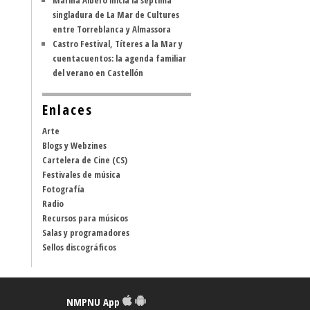
Marina Albero inicia la séptima
singladura de La Mar de Cultures
entre Torreblanca y Almassora
Castro Festival, Títeres a la Mar y
cuentacuentos: la agenda familiar
del verano en Castellón
Enlaces
Arte
Blogs y Webzines
Cartelera de Cine (CS)
Festivales de música
Fotografía
Radio
Recursos para músicos
Salas y programadores
Sellos discográficos
NMPNU App