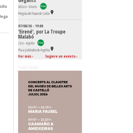
Gegants
illa
Música - Vinaròs
Pérgola del Paseo de Colón
llega
07/08/26 - 19:00
'Eirené', por La Troupe
Malabó
Circo - Argelita
Plaza Jubilados de Argelita
Ver más
»
Sugiere un evento
»
PUBLICIDAD