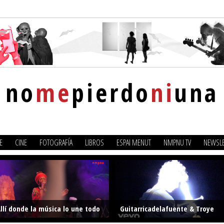
no
me
pierdo
ni
una
E
CINE
FOTOGRAFÍA
LIBROS
ESPAI MENUT
NMPNU TV
NEWSLE
llí donde la música lo une todo
Guitarricadelafuente & Troye