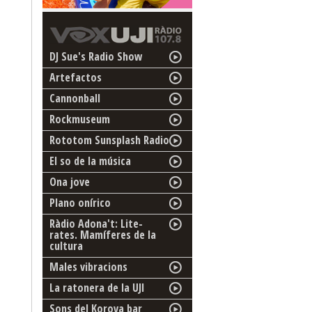
DJ Sue's Radio Show
Artefactos
Cannonball
Rockmuseum
Rototom Sunsplash Radio
El so de la música
Ona jove
Plano onírico
Ràdio Adona't: Lite-
rates. Mamíferes de la
cultura
Males vibracions
La ratonera de la UJI
Sons del Korova bar