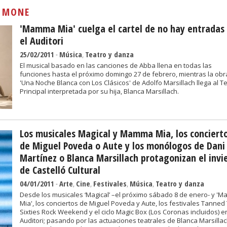
Sivan...
:
MONE
'Mamma Mia' cuelga el cartel de no hay entradas
el Auditori
25/02/2011
-
Música
,
Teatro y danza
El musical basado en las canciones de Abba llena en todas las
funciones hasta el próximo domingo 27 de febrero, mientras la obr
'Una Noche Blanca con Los Clásicos' de Adolfo Marsillach llega al T
Principal interpretada por su hija, Blanca Marsillach.
Los musicales Magical y Mamma Mia, los conciert
de Miguel Poveda o Aute y los monólogos de Dani
Martínez o Blanca Marsillach protagonizan el invi
de Castelló Cultural
04/01/2011
-
Arte
,
Cine
,
Festivales
,
Música
,
Teatro y danza
Desde los musicales ‘Magical’ –el próximo sábado 8 de enero- y '
Mia', los conciertos de Miguel Poveda y Aute, los festivales Tanned 
Sixties Rock Weekend y el ciclo Magic Box (Los Coronas incluidos) en
Auditori; pasando por las actuaciones teatrales de Blanca Marsillac