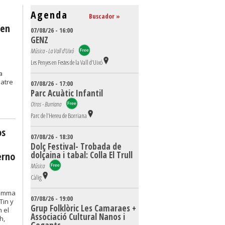
Agenda
Buscador »
 en
07/08/26 - 16:00
GENZ
Música - La Vall d'Uixó
Les Penyes en Festes de la Vall d’Uixó
a
eatre
07/08/26 - 17:00
Parc Acuàtic Infantil
Otros - Burriana
Parc de l’Hereu de Borriana
os
07/08/26 - 18:30
Dolç Festival- Trobada de
dolçaina i tabal: Colla El Trull
erno
Música
Càlig
Mamma
07/08/26 - 19:00
Tin y
Grup Folklòric Les Camaraes +
 el
Associació Cultural Nanos i
h,