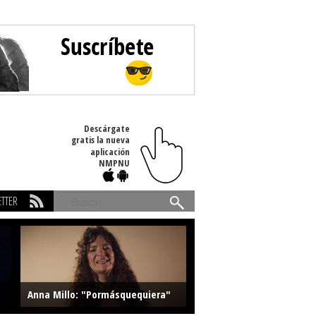
Descárgate
gratis la nueva
aplicación
NMPNU
TTER
Buscar
Anna Millo: "Pormásquequiera"
Farlise: "Marmelade"