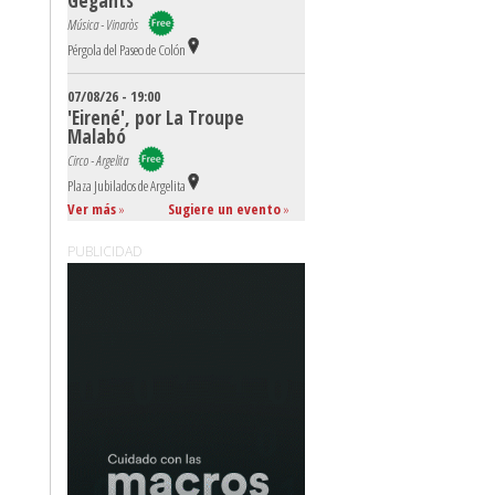
Gegants
Música - Vinaròs
Pérgola del Paseo de Colón
07/08/26 - 19:00
'Eirené', por La Troupe
Malabó
Circo - Argelita
Plaza Jubilados de Argelita
Ver más
»
Sugiere un evento
»
PUBLICIDAD