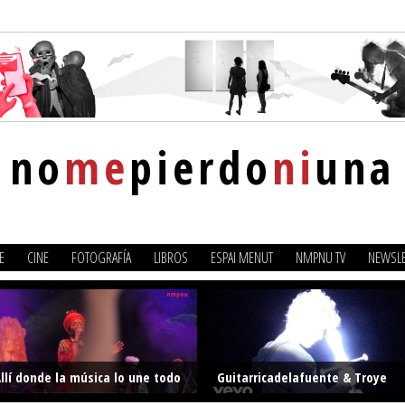
no
me
pierdo
ni
una
E
CINE
FOTOGRAFÍA
LIBROS
ESPAI MENUT
NMPNU TV
NEWSLE
llí donde la música lo une todo
Guitarricadelafuente & Troye