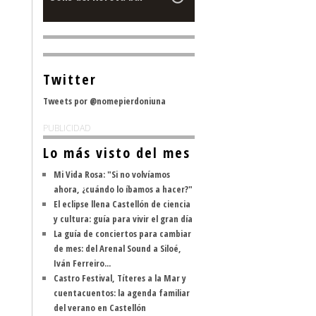
Twitter
Tweets por @nomepierdoniuna
PUBLICIDAD
Lo más visto del mes
Mi Vida Rosa: "Si no volvíamos
ahora, ¿cuándo lo íbamos a hacer?"
El eclipse llena Castellón de ciencia
y cultura: guía para vivir el gran día
La guía de conciertos para cambiar
de mes: del Arenal Sound a Siloé,
Iván Ferreiro...
Castro Festival, Títeres a la Mar y
cuentacuentos: la agenda familiar
del verano en Castellón