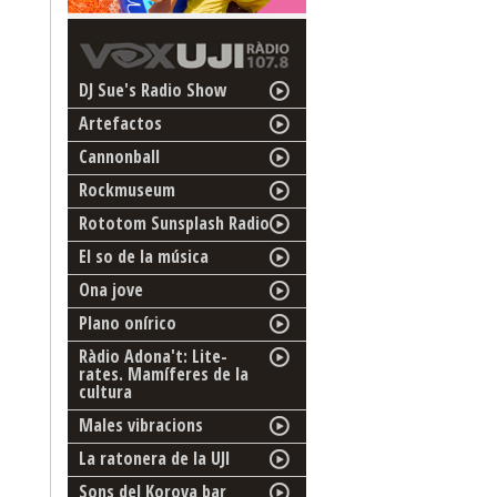
DJ Sue's Radio Show
Artefactos
Cannonball
Rockmuseum
Rototom Sunsplash Radio
El so de la música
Ona jove
Plano onírico
Ràdio Adona't: Lite-
rates. Mamíferes de la
cultura
Males vibracions
La ratonera de la UJI
Sons del Korova bar