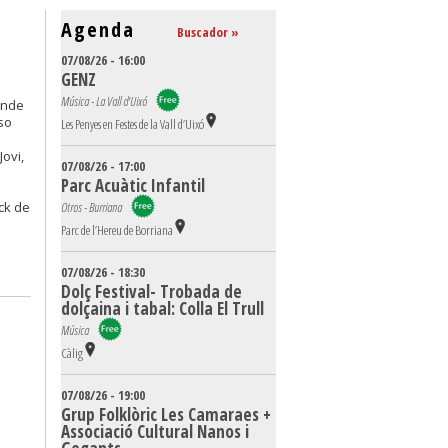
Agenda
Buscador »
07/08/26 - 16:00
GENZ
Música - La Vall d'Uixó
ande
so
Les Penyes en Festes de la Vall d’Uixó
ovi,
07/08/26 - 17:00
Parc Acuàtic Infantil
ock de
Otros - Burriana
Parc de l’Hereu de Borriana
07/08/26 - 18:30
Dolç Festival- Trobada de
dolçaina i tabal: Colla El Trull
Música
Càlig
07/08/26 - 19:00
Grup Folklòric Les Camaraes +
Associació Cultural Nanos i