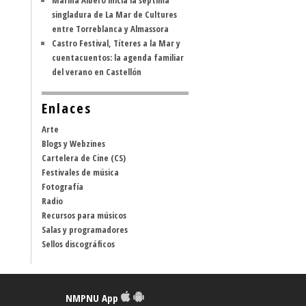
Marina Albero inicia la séptima
singladura de La Mar de Cultures
entre Torreblanca y Almassora
Castro Festival, Títeres a la Mar y
cuentacuentos: la agenda familiar
del verano en Castellón
Enlaces
Arte
Blogs y Webzines
Cartelera de Cine (CS)
Festivales de música
Fotografía
Radio
Recursos para músicos
Salas y programadores
Sellos discográficos
NMPNU App