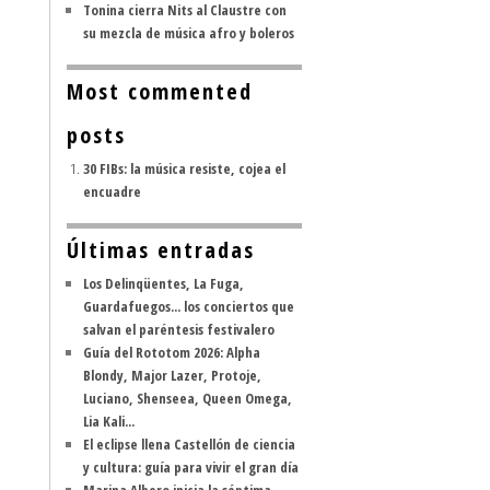
Tonina cierra Nits al Claustre con
su mezcla de música afro y boleros
Most commented
posts
30 FIBs: la música resiste, cojea el
encuadre
Últimas entradas
Los Delinqüentes, La Fuga,
Guardafuegos... los conciertos que
salvan el paréntesis festivalero
Guía del Rototom 2026: Alpha
Blondy, Major Lazer, Protoje,
Luciano, Shenseea, Queen Omega,
Lia Kali...
El eclipse llena Castellón de ciencia
y cultura: guía para vivir el gran día