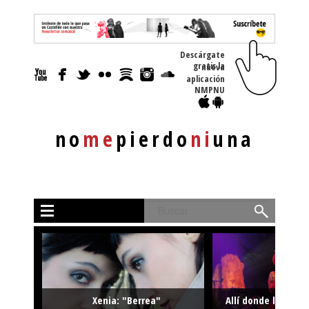
Descárgate
gratis la nueva
aplicación
NMPNU
no
me
pierdo
ni
una
Buscar
Xenia: "Berrea"
Allí donde la músi