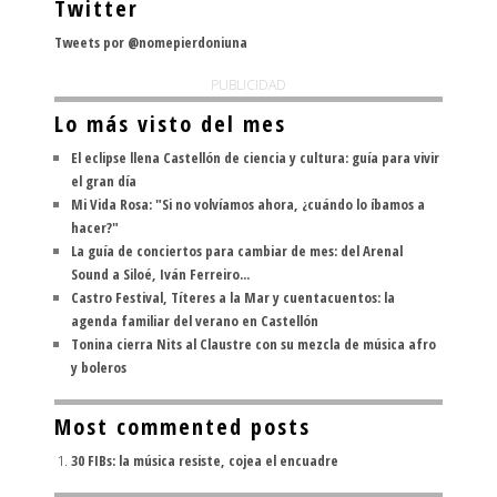
Twitter
Tweets por @nomepierdoniuna
PUBLICIDAD
Lo más visto del mes
El eclipse llena Castellón de ciencia y cultura: guía para vivir
el gran día
Mi Vida Rosa: "Si no volvíamos ahora, ¿cuándo lo íbamos a
hacer?"
La guía de conciertos para cambiar de mes: del Arenal
Sound a Siloé, Iván Ferreiro...
Castro Festival, Títeres a la Mar y cuentacuentos: la
agenda familiar del verano en Castellón
Tonina cierra Nits al Claustre con su mezcla de música afro
y boleros
Most commented posts
30 FIBs: la música resiste, cojea el encuadre