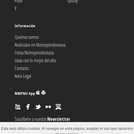
Flickr
Spotify
X
Información
Quiénes somos
Anúnciate en Nomepierdoniuna
Fiesta Nomepierdoniuna
Listas con lo mejor del año
Contacto
Aviso Legal
NMPNU App
Suscríbete a nuestra
Newsletter
Suscríbete al canal
RSS
Esta web utiliza cookies. Al navegar en esta página, aceptas el uso que hacemos