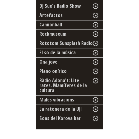
DJ Sue's Radio Show
Artefactos
Cannonball
Rockmuseum
Rototom Sunsplash Radio
El so de la música
Ona jove
Plano onírico
Ràdio Adona't: Lite-
rates. Mamíferes de la
cultura
Males vibracions
La ratonera de la UJI
Sons del Korova bar