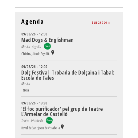
Agenda
Buscador »
09/08/26 - 12:00
Mad Dogs & Englishman
Música - Argelita
Chiringuito de Argelita
09/08/26 - 12:00
Dolç Festival- Trobada de Dolçaina i Tabal:
Escola de Tales
Música
Teresa
09/08/26 - 13:30
'El foc purificador' pel grup de teatre
L’Armelar de Castelló
Teatro - Vistabella
Raval de Sant Joan de Vistabella