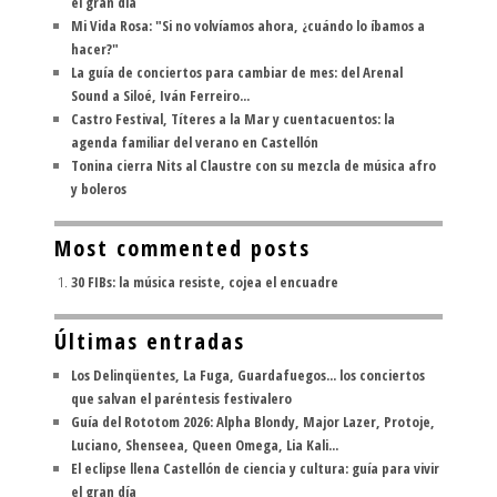
el gran día
Mi Vida Rosa: "Si no volvíamos ahora, ¿cuándo lo íbamos a
hacer?"
La guía de conciertos para cambiar de mes: del Arenal
Sound a Siloé, Iván Ferreiro...
Castro Festival, Títeres a la Mar y cuentacuentos: la
agenda familiar del verano en Castellón
Tonina cierra Nits al Claustre con su mezcla de música afro
y boleros
Most commented posts
30 FIBs: la música resiste, cojea el encuadre
Últimas entradas
Los Delinqüentes, La Fuga, Guardafuegos... los conciertos
que salvan el paréntesis festivalero
Guía del Rototom 2026: Alpha Blondy, Major Lazer, Protoje,
Luciano, Shenseea, Queen Omega, Lia Kali...
El eclipse llena Castellón de ciencia y cultura: guía para vivir
el gran día