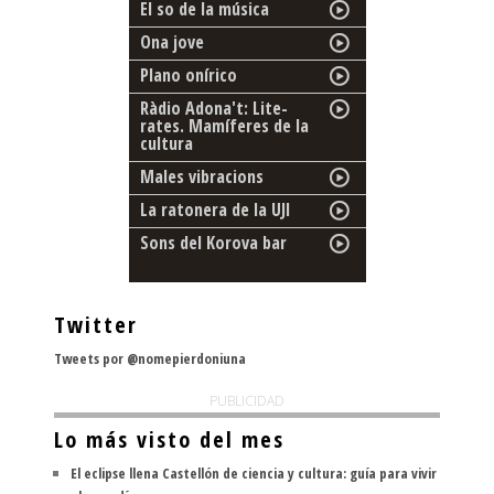
El so de la música
Ona jove
Plano onírico
Ràdio Adona't: Lite-
rates. Mamíferes de la
cultura
Males vibracions
La ratonera de la UJI
Sons del Korova bar
Twitter
Tweets por @nomepierdoniuna
PUBLICIDAD
Lo más visto del mes
El eclipse llena Castellón de ciencia y cultura: guía para vivir