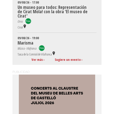
09/08/26 - 17:00
Un museo para todos: Representación
de Cirat Mola! con la obra 'El museo de
Cirat'
Otros
Cirat
09/08/26 - 19:00
Marisma
Música - Vilafranca
Tasca de la Comisió de Vilafranca
Ver más
»
Sugiere un evento
»
PUBLICIDAD