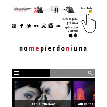
Descárgate
gratis la nueva
aplicación
NMPNU
no
me
pierdo
ni
una
Buscar
Xenia: "Berrea"
Allí donde la músi