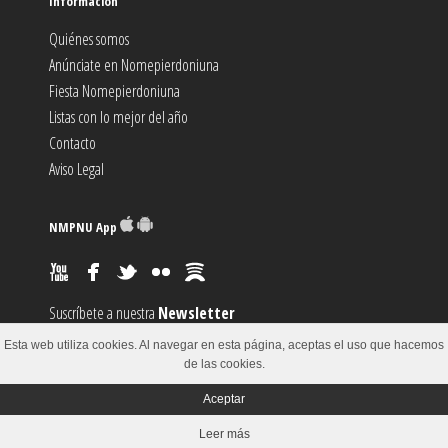
Información
Quiénes somos
Anúnciate en Nomepierdoniuna
Fiesta Nomepierdoniuna
Listas con lo mejor del año
Contacto
Aviso Legal
NMPNU App
Suscríbete a nuestra
Newsletter
Suscríbete al canal
RSS
Esta web utiliza cookies. Al navegar en esta página, aceptas el uso que hacemos
Sugiere un
Evento
de las cookies.
Aceptar
© 2002-2018
Leer más