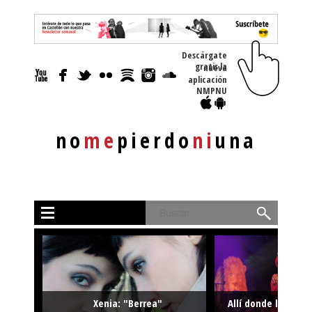
Descárgate
gratis la nueva
aplicación
NMPNU
no
me
pierdo
ni
una
Buscar
Xenia: "Berrea"
Allí donde la músi