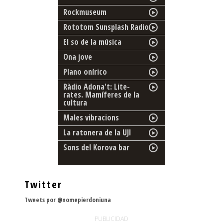
Rockmuseum
Rototom Sunsplash Radio
El so de la música
Ona jove
Plano onírico
Ràdio Adona't: Lite-
rates. Mamíferes de la
cultura
Males vibracions
La ratonera de la UJI
Sons del Korova bar
Twitter
Tweets por @nomepierdoniuna
PUBLICIDAD