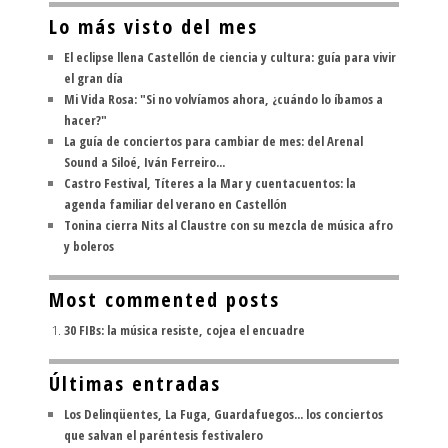
Lo más visto del mes
El eclipse llena Castellón de ciencia y cultura: guía para vivir
el gran día
Mi Vida Rosa: "Si no volvíamos ahora, ¿cuándo lo íbamos a
hacer?"
La guía de conciertos para cambiar de mes: del Arenal
Sound a Siloé, Iván Ferreiro...
Castro Festival, Títeres a la Mar y cuentacuentos: la
agenda familiar del verano en Castellón
Tonina cierra Nits al Claustre con su mezcla de música afro
y boleros
Most commented posts
30 FIBs: la música resiste, cojea el encuadre
Últimas entradas
Los Delinqüentes, La Fuga, Guardafuegos... los conciertos
que salvan el paréntesis festivalero