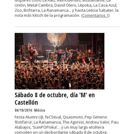
dispares como La Raíz, Reincidentes, Bustamante, La
Unión, Metal Cambra, David Otero, Lèpoka, La Casa Azul,
Zoo, Bofitarra, La Ranamanca... y hasta Leticia Sabater, la
nota más kitsch de la programación.
(Comentarios 1)
Sábado 8 de octubre, día 'M' en
Castellón
06/10/2016
-
Música
Festa Alumni UJI, feCStival, Quasimoto, Pep Gimeno
‘Botifarra’, La Ranamanca, The Agonist, Andreu Valor, Pau
Alabajos, ‘SumPOPnika’… y un muy largo etcétera
coinciden en un desbordante sábado 8 de octubre.