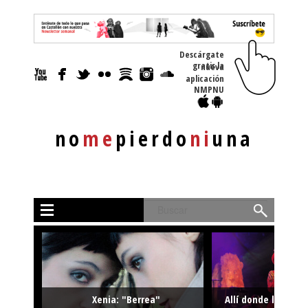
Descárgate
gratis la nueva
aplicación
NMPNU
no
me
pierdo
ni
una
Buscar
Xenia: "Berrea"
Allí donde la músi