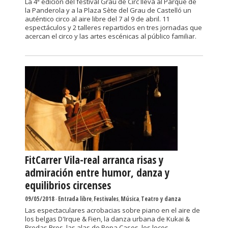
La 4ª edición del festival Grau de Circ lleva al Parque de
la Panderola y a la Plaza Sète del Grau de Castelló un
auténtico circo al aire libre del 7 al 9 de abril. 11
espectáculos y 2 talleres repartidos en tres jornadas que
acercan el circo y las artes escénicas al público familiar.
FitCarrer Vila-real arranca risas y
admiración entre humor, danza y
equilibrios circenses
09/05/2018
-
Entrada libre
,
Festivales
,
Música
,
Teatro y danza
Las espectaculares acrobacias sobre piano en el aire de
los belgas D'Irque & Fien, la danza urbana de Kukai &
Brodas Bros, las alas de Pepa Cases, los locos