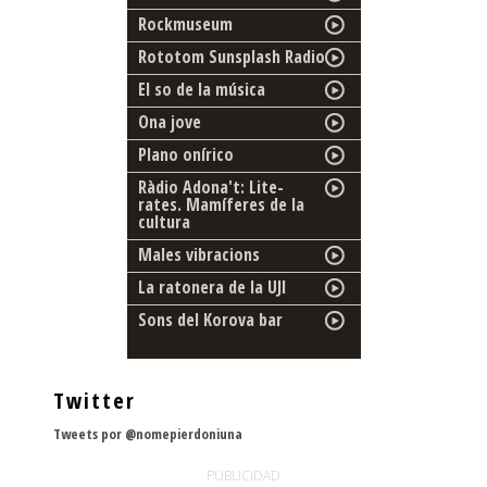
Rockmuseum
Rototom Sunsplash Radio
El so de la música
Ona jove
Plano onírico
Ràdio Adona't: Lite-
rates. Mamíferes de la
cultura
Males vibracions
La ratonera de la UJI
Sons del Korova bar
Twitter
Tweets por @nomepierdoniuna
PUBLICIDAD