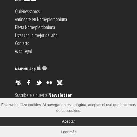
Quiénes somos
Anúnciate en Nomepierdoniuna
Fiesta Nomepierdoniuna
Listas con lo mejor del año
Contacto
Aviso Legal
NMPNU App
Suscríbete a nuestra
Newsletter
Suscríbete al canal
RSS
Esta web utiliza cookies. Al navegar en esta página, aceptas el uso que hacemos
Sugiere un
Evento
de las cookies.
Aceptar
© 2002-2018
Leer más