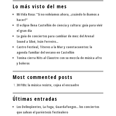
Lo más visto del mes
Mi Vida Rosa: "Si no volvíamos ahora, ¿cuándo lo íbamos a
hacer?"
El eclipse llena Castellón de ciencia y cultura: guía para vivir
el gran día
La guía de conciertos para cambiar de mes: del Arenal
Sound a Siloé, Iván Ferreiro...
Castro Festival, Títeres a la Mar y cuentacuentos: la
agenda familiar del verano en Castellón
Tonina cierra Nits al Claustre con su mezcla de música afro
y boleros
Most commented posts
30 FIBs: la música resiste, cojea el encuadre
Últimas entradas
Los Delinqüentes, La Fuga, Guardafuegos... los conciertos
que salvan el paréntesis festivalero