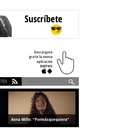
Descárgate
gratis la nueva
aplicación
NMPNU
TTER
Buscar
Anna Millo: "Pormásquequiera"
Farlise: "Marmelade"