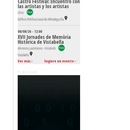
Castro Festival: Encuentro con
las artistas y los artistas
Otros
Edificio Polifuncional de Alfondeguilla
08/08/26 - 12:00
XVII Jornades de Memòria
Històrica de Vistabella
Memoria y patrimonio - Vistabella
Vistabella
Ver más
»
Sugiere un evento
»
PUBLICIDAD