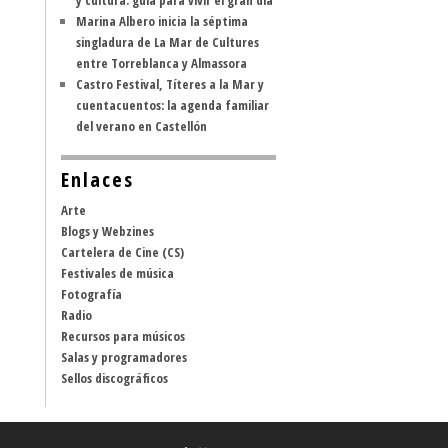
y cultura: guía para vivir el gran día
Marina Albero inicia la séptima
singladura de La Mar de Cultures
entre Torreblanca y Almassora
Castro Festival, Títeres a la Mar y
cuentacuentos: la agenda familiar
del verano en Castellón
Enlaces
Arte
Blogs y Webzines
Cartelera de Cine (CS)
Festivales de música
Fotografía
Radio
Recursos para músicos
Salas y programadores
Sellos discográficos