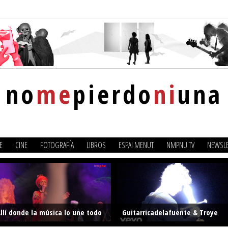
no
me
pierdo
ni
una
E
CINE
FOTOGRAFÍA
LIBROS
ESPAI MENUT
NMPNU TV
NEWSLE
llí donde la música lo une todo
Guitarricadelafuente & Troye