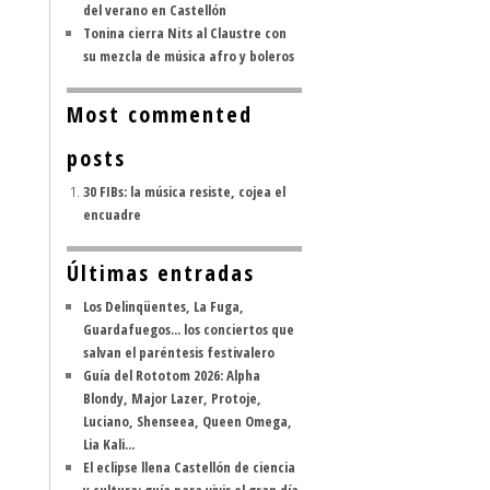
del verano en Castellón
Tonina cierra Nits al Claustre con
su mezcla de música afro y boleros
Most commented
posts
30 FIBs: la música resiste, cojea el
encuadre
Últimas entradas
Los Delinqüentes, La Fuga,
Guardafuegos... los conciertos que
salvan el paréntesis festivalero
Guía del Rototom 2026: Alpha
Blondy, Major Lazer, Protoje,
Luciano, Shenseea, Queen Omega,
Lia Kali...
El eclipse llena Castellón de ciencia