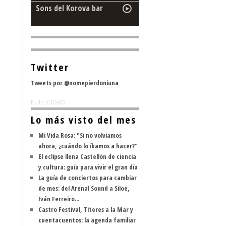
Sons del Korova bar
Twitter
Tweets por @nomepierdoniuna
PUBLICIDAD
Lo más visto del mes
Mi Vida Rosa: "Si no volvíamos
ahora, ¿cuándo lo íbamos a hacer?"
El eclipse llena Castellón de ciencia
y cultura: guía para vivir el gran día
La guía de conciertos para cambiar
de mes: del Arenal Sound a Siloé,
Iván Ferreiro...
Castro Festival, Títeres a la Mar y
cuentacuentos: la agenda familiar