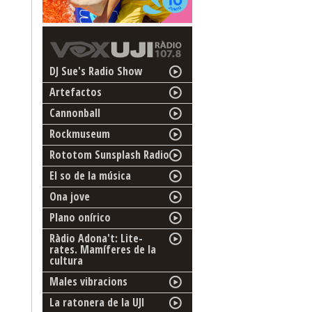
DJ Sue's Radio Show
Artefactos
Cannonball
Rockmuseum
Rototom Sunsplash Radio
El so de la música
Ona jove
Plano onírico
Ràdio Adona't: Lite-
rates. Mamíferes de la
cultura
Males vibracions
La ratonera de la UJI