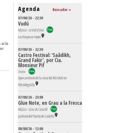
Agenda
Buscador »
07/08/26 - 22:30
Vudú
Música - La Vall d'Uixó
Les Penyes en Festes
 a la
por
07/08/26 - 22:30
Castro Festival: 'Saâdikh,
Grand Fakir', por Cia.
Monsieur Pif
Teatro
Aparcamiento de la zona del Río Molí en
Alfondeguilla
07/08/26 - 23:00
Glue Note, en Grau a la Fresca
Música - Grau de Castelló
Jardines del Puerto de Castelló
08/08/26 - 12:00