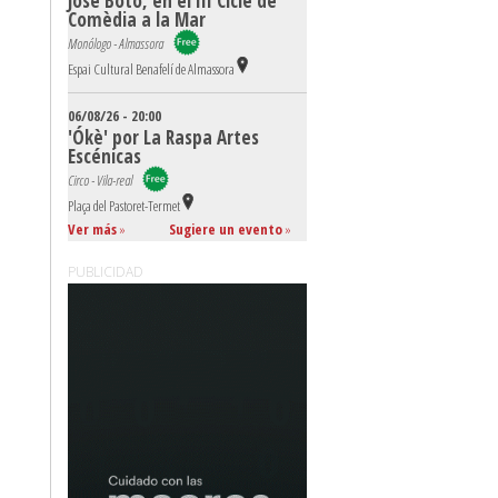
José Boto, en el III Cicle de
Comèdia a la Mar
Monólogo - Almassora
Espai Cultural Benafelí de Almassora
06/08/26 - 20:00
'Ókè' por La Raspa Artes
Escénicas
Circo - Vila-real
Plaça del Pastoret-Termet
Ver más
»
Sugiere un evento
»
PUBLICIDAD