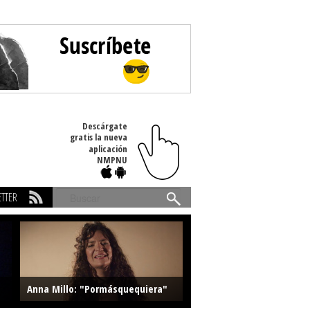
Descárgate
gratis la nueva
aplicación
NMPNU
TTER
Buscar
Anna Millo: "Pormásquequiera"
Farlise: "Marmelade"