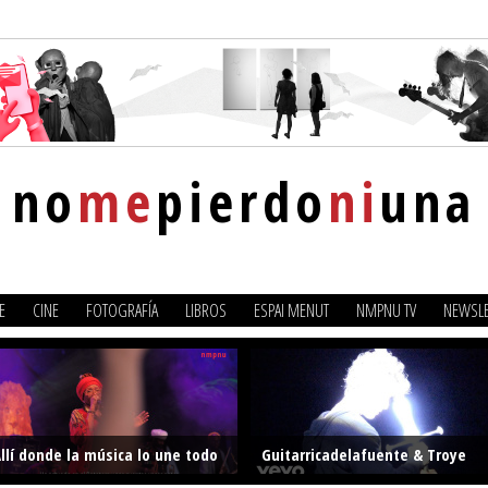
no
me
pierdo
ni
una
E
CINE
FOTOGRAFÍA
LIBROS
ESPAI MENUT
NMPNU TV
NEWSLE
llí donde la música lo une todo
Guitarricadelafuente & Troye