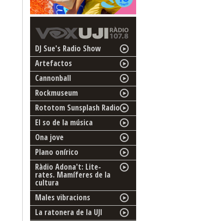
DJ Sue's Radio Show
Artefactos
Cannonball
Rockmuseum
Rototom Sunsplash Radio
El so de la música
Ona jove
Plano onírico
Ràdio Adona't: Lite-
rates. Mamíferes de la
cultura
Males vibracions
La ratonera de la UJI