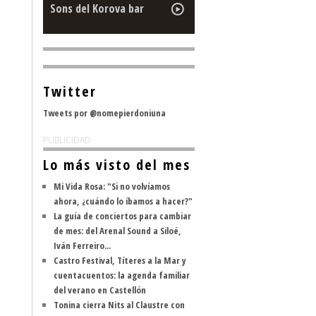
Sons del Korova bar
Twitter
Tweets por @nomepierdoniuna
PUBLICIDAD
Lo más visto del mes
Mi Vida Rosa: "Si no volvíamos
ahora, ¿cuándo lo íbamos a hacer?"
La guía de conciertos para cambiar
de mes: del Arenal Sound a Siloé,
Iván Ferreiro...
Castro Festival, Títeres a la Mar y
cuentacuentos: la agenda familiar
del verano en Castellón
Tonina cierra Nits al Claustre con