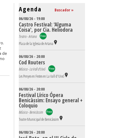
Agenda
Buscador »
06/08/26 - 19:00
Castro Festival: 'Alguma
Coisa', por Cia. Heliodora
Teatro - Artana
ro.
Plaza de la Iglesia de Artana
z
a de
06/08/26 - 20:00
eno
Cod Routers
Música - La Vall d'Uixó
Les Penyes en Festes en La Vall d'Uixó
06/08/26 - 20:00
Festival Lírico Ópera
Benicàssim: Ensayo general +
Coloquio
Música - Benicàssim
Teatre Municipal de Benicàssim
06/08/26 - 20:00