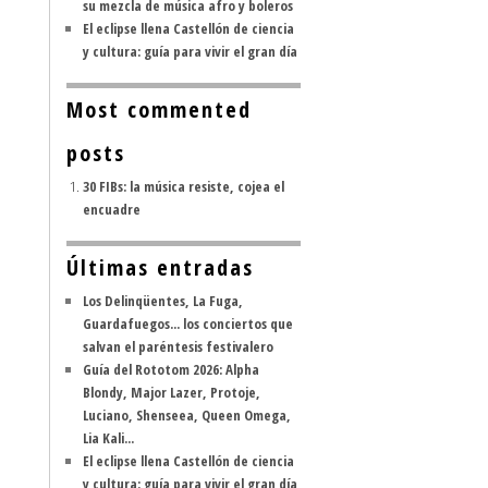
su mezcla de música afro y boleros
El eclipse llena Castellón de ciencia
y cultura: guía para vivir el gran día
Most commented
posts
30 FIBs: la música resiste, cojea el
encuadre
Últimas entradas
Los Delinqüentes, La Fuga,
Guardafuegos... los conciertos que
salvan el paréntesis festivalero
Guía del Rototom 2026: Alpha
Blondy, Major Lazer, Protoje,
Luciano, Shenseea, Queen Omega,
Lia Kali...
El eclipse llena Castellón de ciencia
y cultura: guía para vivir el gran día