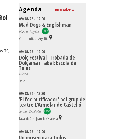
Agenda
Buscador »
ñol
09/08/26 - 12:00
Mad Dogs & Englishman
Música - Argelita
Chiringuito de Argelita
s 70,
09/08/26 - 12:00
Dolç Festival- Trobada de
Dolçaina i Tabal: Escola de
Tales
Música
Teresa
09/08/26 - 13:30
'El foc purificador' pel grup de
teatre L’Armelar de Castelló
Teatro - Vistabella
Raval de Sant Joan de Vistabella
09/08/26 - 17:00
Un museo para todos: