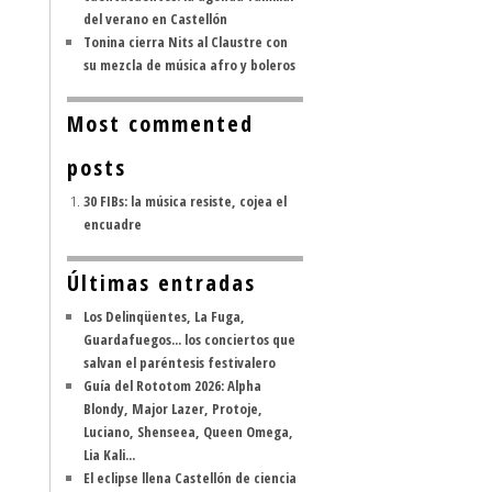
del verano en Castellón
Tonina cierra Nits al Claustre con
su mezcla de música afro y boleros
Most commented
posts
30 FIBs: la música resiste, cojea el
encuadre
Últimas entradas
Los Delinqüentes, La Fuga,
Guardafuegos... los conciertos que
salvan el paréntesis festivalero
Guía del Rototom 2026: Alpha
Blondy, Major Lazer, Protoje,
Luciano, Shenseea, Queen Omega,
Lia Kali...
El eclipse llena Castellón de ciencia