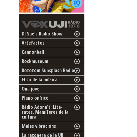
DJ Sue's Radio Show
Artefactos
Cannonball
Rockmuseum
Rototom Sunsplash Radio
El so de la música
Ona jove
Plano onírico
Ràdio Adona't: Lite-
rates. Mamíferes de la
cultura
Males vibracions
La ratonera de la UJI