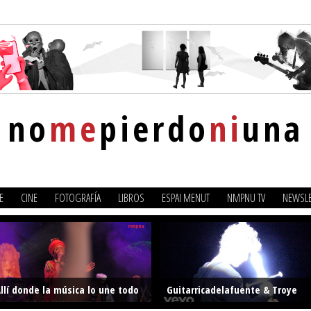
no
me
pierdo
ni
una
E
CINE
FOTOGRAFÍA
LIBROS
ESPAI MENUT
NMPNU TV
NEWSLE
llí donde la música lo une todo
Guitarricadelafuente & Troye