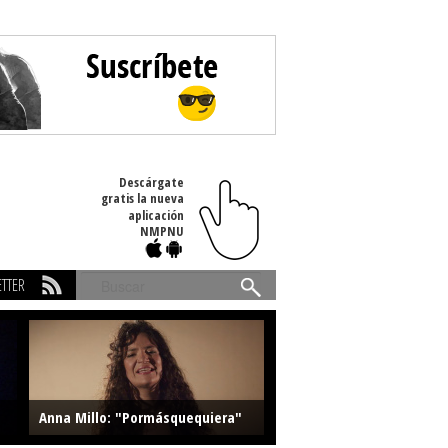
Descárgate
gratis la nueva
aplicación
NMPNU
TTER
Buscar
Anna Millo: "Pormásquequiera"
Farlise: "Marmelade"