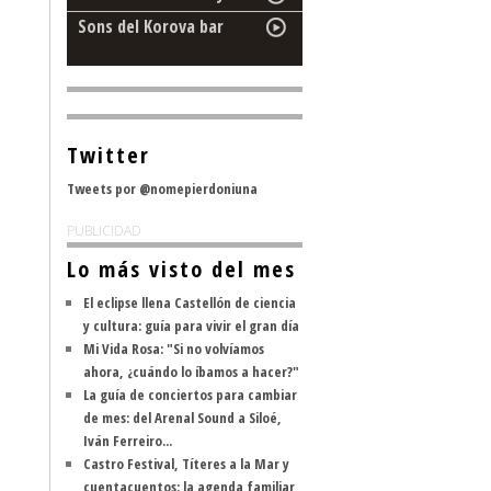
Sons del Korova bar
Twitter
Tweets por @nomepierdoniuna
PUBLICIDAD
Lo más visto del mes
El eclipse llena Castellón de ciencia
y cultura: guía para vivir el gran día
Mi Vida Rosa: "Si no volvíamos
ahora, ¿cuándo lo íbamos a hacer?"
La guía de conciertos para cambiar
de mes: del Arenal Sound a Siloé,
Iván Ferreiro...
Castro Festival, Títeres a la Mar y
cuentacuentos: la agenda familiar