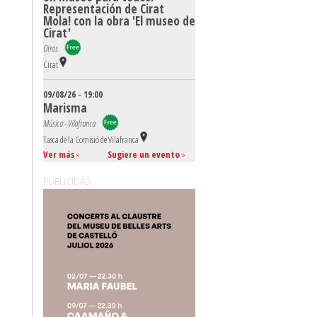
Representación de Cirat
Mola! con la obra 'El museo de
Cirat'
Otros
Cirat
09/08/26 - 19:00
Marisma
Música - Vilafranca
Tasca de la Comisió de Vilafranca
Ver más
»
Sugiere un evento
»
PUBLICIDAD