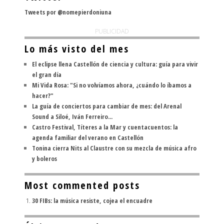
Tweets por @nomepierdoniuna
PUBLICIDAD
Lo más visto del mes
El eclipse llena Castellón de ciencia y cultura: guía para vivir
el gran día
Mi Vida Rosa: "Si no volvíamos ahora, ¿cuándo lo íbamos a
hacer?"
La guía de conciertos para cambiar de mes: del Arenal
Sound a Siloé, Iván Ferreiro...
Castro Festival, Títeres a la Mar y cuentacuentos: la
agenda familiar del verano en Castellón
Tonina cierra Nits al Claustre con su mezcla de música afro
y boleros
Most commented posts
30 FIBs: la música resiste, cojea el encuadre