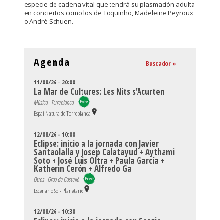
especie de cadena vital que tendrá su plasmación adulta
en conciertos como los de Toquinho, Madeleine Peyroux
o Andrè Schuen.
Agenda
Buscador »
11/08/26 - 20:00
La Mar de Cultures: Les Nits s'Acurten
Música - Torreblanca
Espai Natura de Torreblanca
12/08/26 - 10:00
Eclipse: inicio a la jornada con Javier
Santaolalla y Josep Calatayud + Aythami
Soto + José Luis Oltra + Paula García +
Katherin Cerón + Alfredo Ga
Otros - Grau de Castelló
Escenario Sol- Planetario
12/08/26 - 10:30