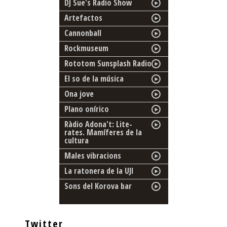
DJ Sue's Radio Show
Artefactos
Cannonball
Rockmuseum
Rototom Sunsplash Radio
El so de la música
Ona jove
Plano onírico
Ràdio Adona't: Lite-
rates. Mamíferes de la
cultura
Males vibracions
La ratonera de la UJI
Sons del Korova bar
Twitter