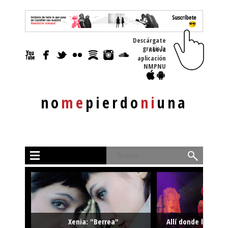
Descárgate
gratis la nueva
aplicación
NMPNU
no
me
pierdo
ni
una
Buscar
Xenia: "Berrea"
Allí donde la músi