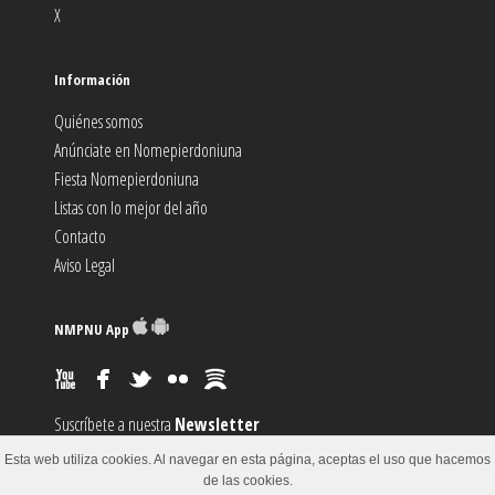
X
Información
Quiénes somos
Anúnciate en Nomepierdoniuna
Fiesta Nomepierdoniuna
Listas con lo mejor del año
Contacto
Aviso Legal
NMPNU App
Suscríbete a nuestra
Newsletter
Suscríbete al canal
RSS
Esta web utiliza cookies. Al navegar en esta página, aceptas el uso que hacemos
Sugiere un
Evento
de las cookies.