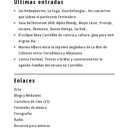
Últimas entradas
Los Delinqüentes, La Fuga, Guardafuegos... los conciertos
que salvan el paréntesis festivalero
Guía del Rototom 2026: Alpha Blondy, Major Lazer, Protoje,
Luciano, Shenseea, Queen Omega, Lia Kali...
El eclipse llena Castellón de ciencia y cultura: guía para vivir
el gran día
Marina Albero inicia la séptima singladura de La Mar de
Cultures entre Torreblanca y Almassora
Castro Festival, Títeres a la Mar y cuentacuentos: la
agenda familiar del verano en Castellón
Enlaces
Arte
Blogs y Webzines
Cartelera de Cine (CS)
Festivales de música
Fotografía
Radio
Recursos para músicos