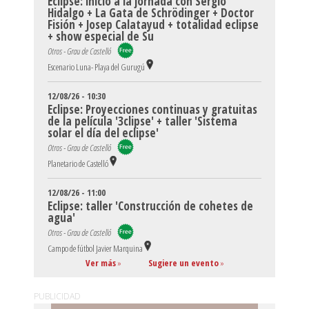
Eclipse: inicio a la jornada con Sergio
Hidalgo + La Gata de Schrödinger + Doctor
Fisión + Josep Calatayud + totalidad eclipse
+ show especial de Su
Otros - Grau de Castelló
Escenario Luna- Playa del Gurugú
12/08/26 - 10:30
Eclipse: Proyecciones continuas y gratuitas
de la película '3clipse' + taller 'Sistema
solar el día del eclipse'
Otros - Grau de Castelló
Planetario de Castelló
12/08/26 - 11:00
Eclipse: taller 'Construcción de cohetes de
agua'
Otros - Grau de Castelló
Campo de fútbol Javier Marquina
Ver más
»
Sugiere un evento
»
PUBLICIDAD