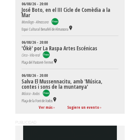
06/08/26 - 20:00
José Boto, en el III Cicle de Comèdia a la
Mar
Monólogo - Almassora
Espai Cultural Benafelí de Almassora
06/08/26 - 20:00
'Ókè' por La Raspa Artes Escénicas
Circo - Vila-real
Plaça del Pastoret-Termet
06/08/26 - 20:00
Salva El Mussennacitu, amb 'Música,
contes i sons de la muntanya'
Música - Xodos
Plaça de la Font de Xodos
Ver más
»
Sugiere un evento
»
PUBLICIDAD