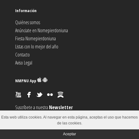
Información
Quiénes somos
Anúnciate en Nomepierdoniuna
Fiesta Nomepierdoniuna
Listas con lo mejor del año
Contacto
Aviso Legal
NMPNU App
Suscríbete a nuestra
Newsletter
Suscríbete al canal
RSS
Esta web utiliza cookies. Al navegar en esta página, aceptas el uso que hacemos
Sugiere un
Evento
de las cookies.
Aceptar