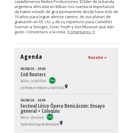
castellonense Niidea Producciones. El líder de la banda
argentina afincada en Bilbao nos cuenta la importancia
de haber estado de gira permanente desde hace más de
10 años para lograr abrirse camino, de sus planes de
grabación en EE. UU. y de su repertorio para Castellón.
Suenan a Stooges, Sonic Youth y Sex Museum que dan
gusto. Conciertazo a la vista.
(Comentarios 1)
Agenda
Buscador »
06/08/26 - 20:00
Cod Routers
Música - La Vall d'Uixó
Les Penyes en Festes en La Vall d'Uixó
06/08/26 - 20:00
Festival Lírico Ópera Benicàssim: Ensayo
general + Coloquio
Música - Benicàssim
Teatre Municipal de Benicàssim