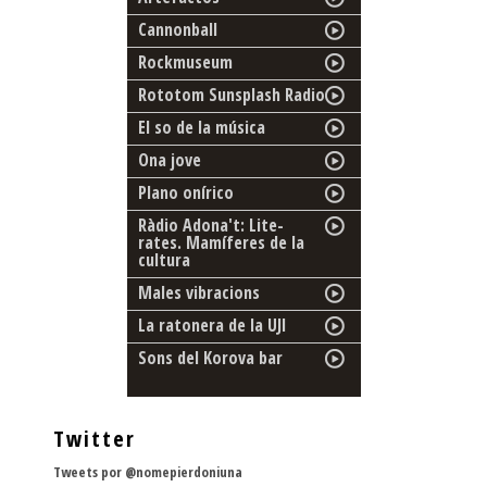
Cannonball
Rockmuseum
Rototom Sunsplash Radio
El so de la música
Ona jove
Plano onírico
Ràdio Adona't: Lite-
rates. Mamíferes de la
cultura
Males vibracions
La ratonera de la UJI
Sons del Korova bar
Twitter
Tweets por @nomepierdoniuna