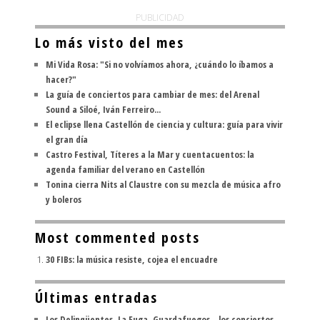
PUBLICIDAD
Lo más visto del mes
Mi Vida Rosa: "Si no volvíamos ahora, ¿cuándo lo íbamos a
hacer?"
La guía de conciertos para cambiar de mes: del Arenal
Sound a Siloé, Iván Ferreiro...
El eclipse llena Castellón de ciencia y cultura: guía para vivir
el gran día
Castro Festival, Títeres a la Mar y cuentacuentos: la
agenda familiar del verano en Castellón
Tonina cierra Nits al Claustre con su mezcla de música afro
y boleros
Most commented posts
30 FIBs: la música resiste, cojea el encuadre
Últimas entradas
Los Delinqüentes, La Fuga, Guardafuegos... los conciertos