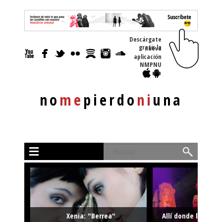
Descárgate
gratis la nueva
aplicación
NMPNU
no
me
pierdo
ni
una
Buscar
Xenia: "Berrea"
Allí donde la músi