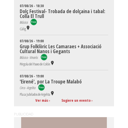
07/08/26 - 18:30
Dolç Festival- Trobada de dolçaina i tabal:
Colla El Trull
Música
Càlig
07/08/26 - 19:00
Grup Folklòric Les Camaraes + Associació
Cultural Nanos i Gegants
Música - Vinaròs
Pérgola del Paseo de Colón
07/08/26 - 19:00
'Eirené', por La Troupe Malabó
Circo - Argelita
Plaza Jubilados de Argelita
Ver más
»
Sugiere un evento
»
PUBLICIDAD