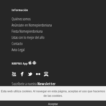
Información
Quiénes somos
Anúnciate en Nomepierdoniuna
Fiesta Nomepierdoniuna
Listas con lo mejor del año
Contacto
Aviso Legal
NMPNU App
Suscríbete a nuestra
Newsletter
Suscríbete al canal
RSS
Esta web utiliza cookies. Al navegar en esta página, aceptas el uso que hacemos
Sugiere un
Evento
de las cookies.
Aceptar