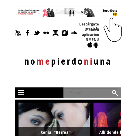
Descárgate
gratis la nueva
aplicación
NMPNU
no
me
pierdo
ni
una
Buscar
Xenia: "Berrea"
Allí donde la músi