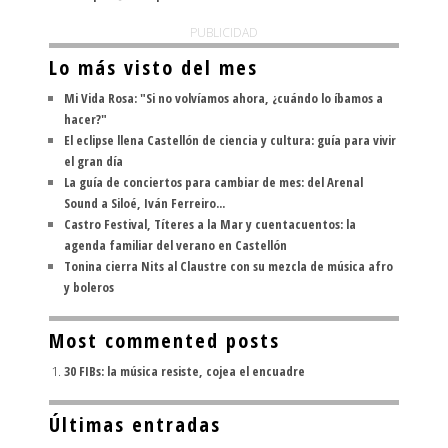
PUBLICIDAD
Lo más visto del mes
Mi Vida Rosa: "Si no volvíamos ahora, ¿cuándo lo íbamos a
hacer?"
El eclipse llena Castellón de ciencia y cultura: guía para vivir
el gran día
La guía de conciertos para cambiar de mes: del Arenal
Sound a Siloé, Iván Ferreiro...
Castro Festival, Títeres a la Mar y cuentacuentos: la
agenda familiar del verano en Castellón
Tonina cierra Nits al Claustre con su mezcla de música afro
y boleros
Most commented posts
30 FIBs: la música resiste, cojea el encuadre
Últimas entradas