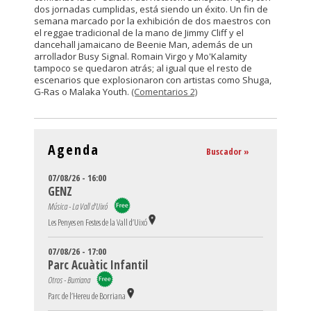
dos jornadas cumplidas, está siendo un éxito. Un fin de
semana marcado por la exhibición de dos maestros con
el reggae tradicional de la mano de Jimmy Cliff y el
dancehall jamaicano de Beenie Man, además de un
arrollador Busy Signal. Romain Virgo y Mo'Kalamity
tampoco se quedaron atrás; al igual que el resto de
escenarios que explosionaron con artistas como Shuga,
G-Ras o Malaka Youth.
(Comentarios 2)
Agenda
Buscador »
07/08/26 - 16:00
GENZ
Música - La Vall d'Uixó
Les Penyes en Festes de la Vall d’Uixó
07/08/26 - 17:00
Parc Acuàtic Infantil
Otros - Burriana
Parc de l’Hereu de Borriana