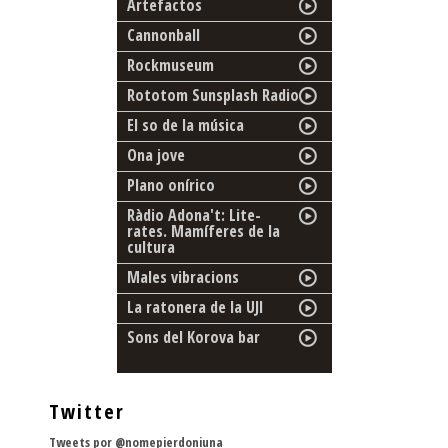
Artefactos
Cannonball
Rockmuseum
Rototom Sunsplash Radio
El so de la música
Ona jove
Plano onírico
Ràdio Adona't: Lite-
rates. Mamíferes de la
cultura
Males vibracions
La ratonera de la UJI
Sons del Korova bar
Twitter
Tweets por @nomepierdoniuna