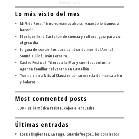
PUBLICIDAD
Lo más visto del mes
Mi Vida Rosa: "Si no volvíamos ahora, ¿cuándo lo íbamos a
hacer?"
El eclipse llena Castellón de ciencia y cultura: guía para vivir
el gran día
La guía de conciertos para cambiar de mes: del Arenal
Sound a Siloé, Iván Ferreiro...
Castro Festival, Títeres a la Mar y cuentacuentos: la
agenda familiar del verano en Castellón
Tonina cierra Nits al Claustre con su mezcla de música afro
y boleros
Most commented posts
30 FIBs: la música resiste, cojea el encuadre
Últimas entradas
Los Delinqüentes, La Fuga, Guardafuegos... los conciertos