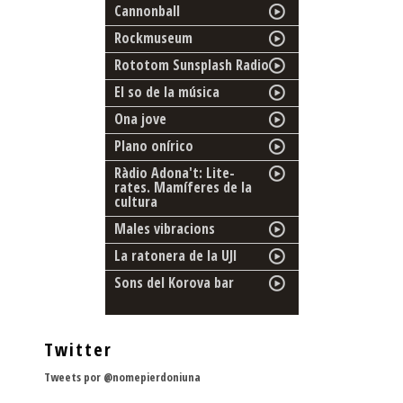
Cannonball
Rockmuseum
Rototom Sunsplash Radio
El so de la música
Ona jove
Plano onírico
Ràdio Adona't: Lite-
rates. Mamíferes de la
cultura
Males vibracions
La ratonera de la UJI
Sons del Korova bar
Twitter
Tweets por @nomepierdoniuna