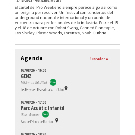
15/10/2025
-
Festivales
,
Música
El cartel del Pro Weekend siempre parece algo así como
un enigma por resolver. Un festival con conciertos del
underground nacional e internacional y un punto de
encuentro para profesionales de la industria. Entre el 15
y el 18 de octubre con Robot Swing, Canned Pinneaple,
Les Shirley, Plastic Woods, Loretta's, Noah Guthrie...
Agenda
Buscador »
07/08/26 - 16:00
GENZ
Música - La Vall d'Uixó
Les Penyes en Festes de la Vall d’Uixó
07/08/26 - 17:00
Parc Acuàtic Infantil
Otros - Burriana
Parc de l’Hereu de Borriana
07/08/26 - 18:30