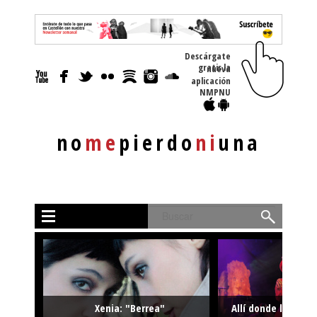
Descárgate
gratis la nueva
aplicación
NMPNU
no
me
pierdo
ni
una
Buscar
Xenia: "Berrea"
Allí donde la músi