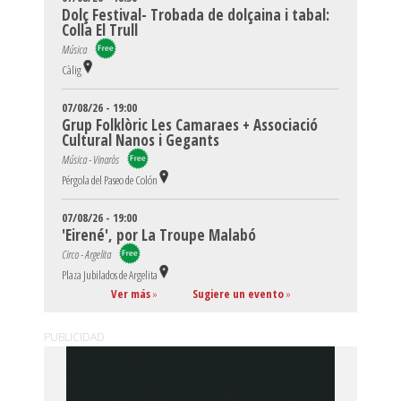
Dolç Festival- Trobada de dolçaina i tabal:
Colla El Trull
Música
Càlig
07/08/26 - 19:00
Grup Folklòric Les Camaraes + Associació
Cultural Nanos i Gegants
Música - Vinaròs
Pérgola del Paseo de Colón
07/08/26 - 19:00
'Eirené', por La Troupe Malabó
Circo - Argelita
Plaza Jubilados de Argelita
Ver más
»
Sugiere un evento
»
PUBLICIDAD