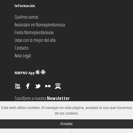
Información
Quiénes somos
Anúnciate en Nomepierdoniuna
Fiesta Nomepierdoniuna
Listas con lo mejor del año
Contacto
Aviso Legal
NMPNU App
Suscríbete a nuestra
Newsletter
Suscríbete al canal
RSS
Esta web utiliza cookies. Al navegar en esta página, aceptas el uso que hacemos
Sugiere un
Evento
de las cookies.
Aceptar
© 2002-2018