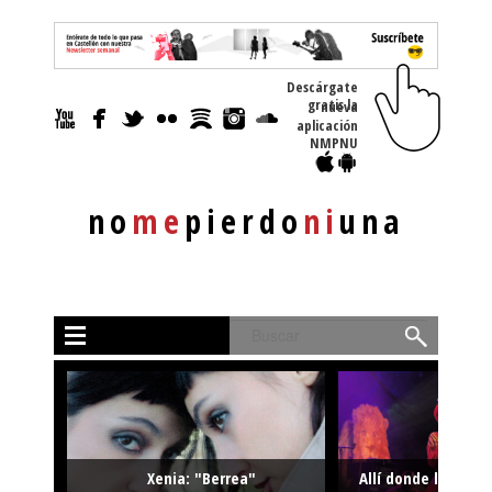
Descárgate
gratis la nueva
aplicación
NMPNU
no
me
pierdo
ni
una
Buscar
Xenia: "Berrea"
Allí donde la músi