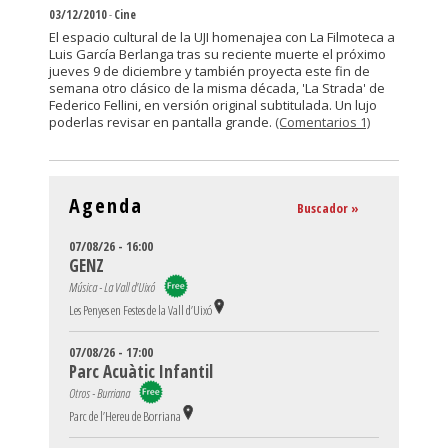
03/12/2010
-
Cine
El espacio cultural de la UJI homenajea con La Filmoteca a
Luis García Berlanga tras su reciente muerte el próximo
jueves 9 de diciembre y también proyecta este fin de
semana otro clásico de la misma década, 'La Strada' de
Federico Fellini, en versión original subtitulada. Un lujo
poderlas revisar en pantalla grande.
(Comentarios 1)
Agenda
Buscador »
07/08/26 - 16:00
GENZ
Música - La Vall d'Uixó
Les Penyes en Festes de la Vall d’Uixó
07/08/26 - 17:00
Parc Acuàtic Infantil
Otros - Burriana
Parc de l’Hereu de Borriana