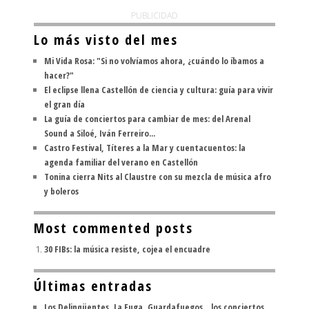
PUBLICIDAD
Lo más visto del mes
Mi Vida Rosa: "Si no volvíamos ahora, ¿cuándo lo íbamos a
hacer?"
El eclipse llena Castellón de ciencia y cultura: guía para vivir
el gran día
La guía de conciertos para cambiar de mes: del Arenal
Sound a Siloé, Iván Ferreiro...
Castro Festival, Títeres a la Mar y cuentacuentos: la
agenda familiar del verano en Castellón
Tonina cierra Nits al Claustre con su mezcla de música afro
y boleros
Most commented posts
30 FIBs: la música resiste, cojea el encuadre
Últimas entradas
Los Delinqüentes, La Fuga, Guardafuegos... los conciertos