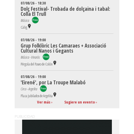
07/08/26 - 18:30
Dolç Festival- Trobada de dolçaina i tabal:
Colla El Trull
Música
Càlig
07/08/26 - 19:00
Grup Folklòric Les Camaraes + Associació
Cultural Nanos i Gegants
Música - Vinaròs
Pérgola del Paseo de Colón
07/08/26 - 19:00
'Eirené', por La Troupe Malabó
Circo - Argelita
Plaza Jubilados de Argelita
Ver más
»
Sugiere un evento
»
PUBLICIDAD