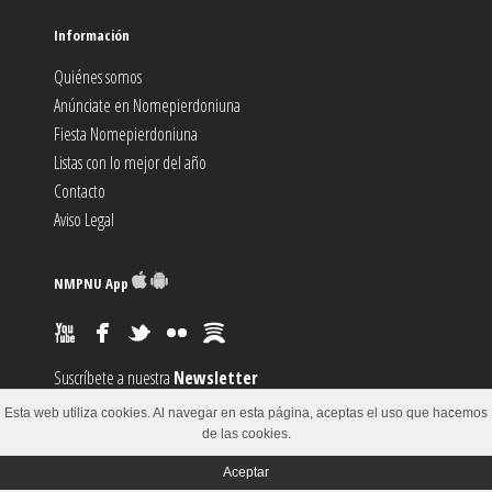
Información
Quiénes somos
Anúnciate en Nomepierdoniuna
Fiesta Nomepierdoniuna
Listas con lo mejor del año
Contacto
Aviso Legal
NMPNU App
Suscríbete a nuestra
Newsletter
Suscríbete al canal
RSS
Esta web utiliza cookies. Al navegar en esta página, aceptas el uso que hacemos
Sugiere un
Evento
de las cookies.
Aceptar
© 2002-2018