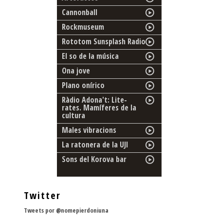
Cannonball
Rockmuseum
Rototom Sunsplash Radio
El so de la música
Ona jove
Plano onírico
Ràdio Adona't: Lite-
rates. Mamíferes de la
cultura
Males vibracions
La ratonera de la UJI
Sons del Korova bar
Twitter
Tweets por @nomepierdoniuna