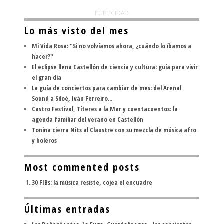
PUBLICIDAD
Lo más visto del mes
Mi Vida Rosa: "Si no volvíamos ahora, ¿cuándo lo íbamos a
hacer?"
El eclipse llena Castellón de ciencia y cultura: guía para vivir
el gran día
La guía de conciertos para cambiar de mes: del Arenal
Sound a Siloé, Iván Ferreiro...
Castro Festival, Títeres a la Mar y cuentacuentos: la
agenda familiar del verano en Castellón
Tonina cierra Nits al Claustre con su mezcla de música afro
y boleros
Most commented posts
30 FIBs: la música resiste, cojea el encuadre
Últimas entradas