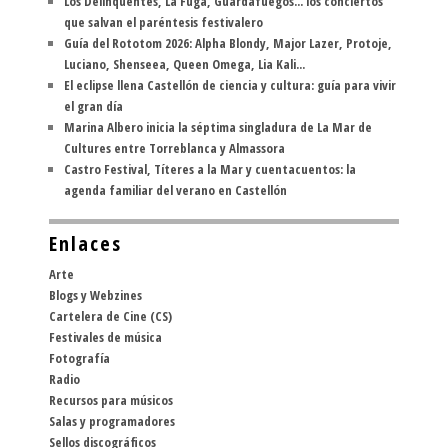
Los Delinqüentes, La Fuga, Guardafuegos... los conciertos
que salvan el paréntesis festivalero
Guía del Rototom 2026: Alpha Blondy, Major Lazer, Protoje,
Luciano, Shenseea, Queen Omega, Lia Kali...
El eclipse llena Castellón de ciencia y cultura: guía para vivir
el gran día
Marina Albero inicia la séptima singladura de La Mar de
Cultures entre Torreblanca y Almassora
Castro Festival, Títeres a la Mar y cuentacuentos: la
agenda familiar del verano en Castellón
Enlaces
Arte
Blogs y Webzines
Cartelera de Cine (CS)
Festivales de música
Fotografía
Radio
Recursos para músicos
Salas y programadores
Sellos discográficos