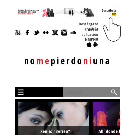
Descárgate
gratis la nueva
aplicación
NMPNU
no
me
pierdo
ni
una
Buscar
Xenia: "Berrea"
Allí donde la músi