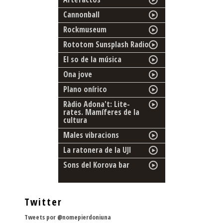
Cannonball
Rockmuseum
Rototom Sunsplash Radio
El so de la música
Ona jove
Plano onírico
Ràdio Adona't: Lite-
rates. Mamíferes de la
cultura
Males vibracions
La ratonera de la UJI
Sons del Korova bar
Twitter
Tweets por @nomepierdoniuna