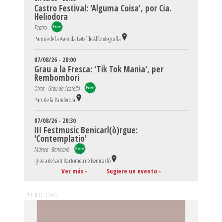
Castro Festival: 'Alguma Coisa', por Cia.
Heliodora
Teatro
Parque de la Avenida Betxí de Alfondeguilla
07/08/26 - 20:00
Grau a la Fresca: 'Tik Tok Mania', per
Rembombori
Otros - Grau de Castelló
Parc de la Panderola
07/08/26 - 20:30
III Festmusic Benicarl(ò)rgue:
'Contemplatio'
Música - Benicarló
Iglesia de Sant Bartomeu de Benicarló
Ver más
»
Sugiere un evento
»
PUBLICIDAD