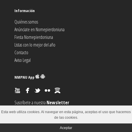
Información
Quiénes somos
Anúnciate en Nomepierdoniuna
Fiesta Nomepierdoniuna
Listas con lo mejor del año
Contacto
Aviso Legal
NMPNU App
Suscríbete a nuestra
Newsletter
Suscríbete al canal
RSS
Esta web utiliza cookies. Al navegar en esta página, aceptas el uso que hacemos
Sugiere un
Evento
de las cookies.
Aceptar