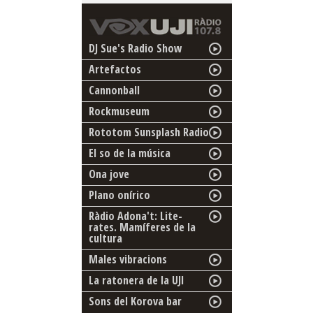
DJ Sue's Radio Show
Artefactos
Cannonball
Rockmuseum
Rototom Sunsplash Radio
El so de la música
Ona jove
Plano onírico
Ràdio Adona't: Lite-
rates. Mamíferes de la
cultura
Males vibracions
La ratonera de la UJI
Sons del Korova bar