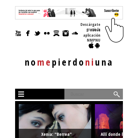
Descárgate
gratis la nueva
aplicación
NMPNU
no
me
pierdo
ni
una
Buscar
Xenia: "Berrea"
Allí donde la músi