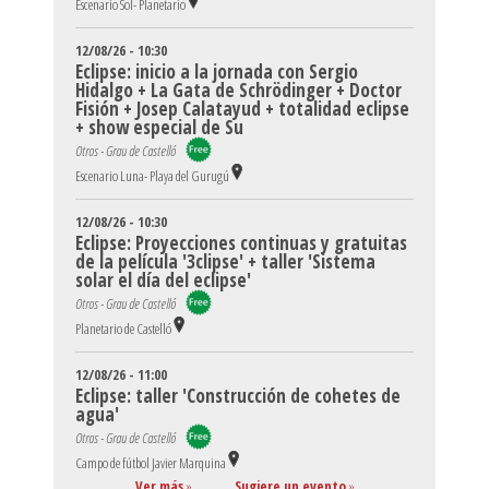
Escenario Sol- Planetario
12/08/26 - 10:30
Eclipse: inicio a la jornada con Sergio
Hidalgo + La Gata de Schrödinger + Doctor
Fisión + Josep Calatayud + totalidad eclipse
+ show especial de Su
Otros - Grau de Castelló
Escenario Luna- Playa del Gurugú
12/08/26 - 10:30
Eclipse: Proyecciones continuas y gratuitas
de la película '3clipse' + taller 'Sistema
solar el día del eclipse'
Otros - Grau de Castelló
Planetario de Castelló
12/08/26 - 11:00
Eclipse: taller 'Construcción de cohetes de
agua'
Otros - Grau de Castelló
Campo de fútbol Javier Marquina
Ver más
»
Sugiere un evento
»