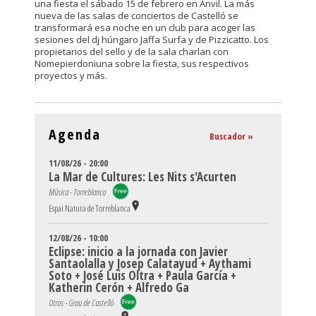
una fiesta el sábado 15 de febrero en Anvil. La más
nueva de las salas de conciertos de Castelló se
transformará esa noche en un club para acoger las
sesiones del dj húngaro Jaffa Surfa y de Pizzicatto. Los
propietarios del sello y de la sala charlan con
Nomepierdoniuna sobre la fiesta, sus respectivos
proyectos y más.
Agenda
Buscador »
11/08/26 - 20:00
La Mar de Cultures: Les Nits s'Acurten
Música - Torreblanca
Espai Natura de Torreblanca
12/08/26 - 10:00
Eclipse: inicio a la jornada con Javier
Santaolalla y Josep Calatayud + Aythami
Soto + José Luis Oltra + Paula García +
Katherin Cerón + Alfredo Ga
Otros - Grau de Castelló