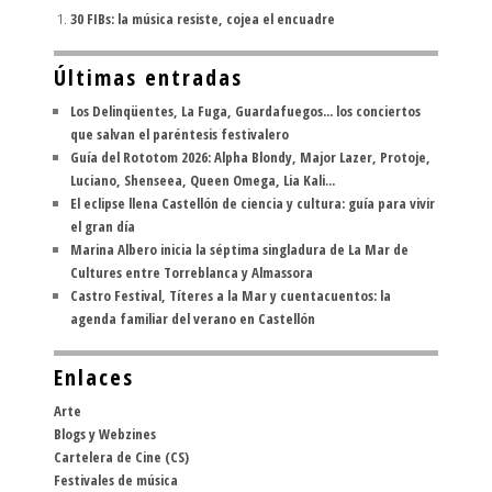
30 FIBs: la música resiste, cojea el encuadre
Últimas entradas
Los Delinqüentes, La Fuga, Guardafuegos... los conciertos
que salvan el paréntesis festivalero
Guía del Rototom 2026: Alpha Blondy, Major Lazer, Protoje,
Luciano, Shenseea, Queen Omega, Lia Kali...
El eclipse llena Castellón de ciencia y cultura: guía para vivir
el gran día
Marina Albero inicia la séptima singladura de La Mar de
Cultures entre Torreblanca y Almassora
Castro Festival, Títeres a la Mar y cuentacuentos: la
agenda familiar del verano en Castellón
Enlaces
Arte
Blogs y Webzines
Cartelera de Cine (CS)
Festivales de música