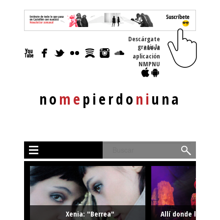
Descárgate
gratis la nueva
aplicación
NMPNU
no
me
pierdo
ni
una
Buscar
Xenia: "Berrea"
Allí donde la músi