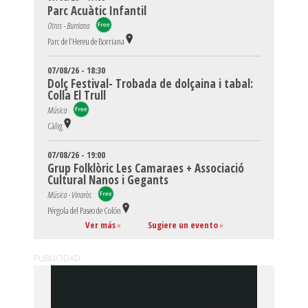
Parc Acuàtic Infantil
Otros - Burriana
Parc de l’Hereu de Borriana
07/08/26 - 18:30
Dolç Festival- Trobada de dolçaina i tabal:
Colla El Trull
Música
Càlig
07/08/26 - 19:00
Grup Folklòric Les Camaraes + Associació
Cultural Nanos i Gegants
Música - Vinaròs
Pérgola del Paseo de Colón
Ver más
»
Sugiere un evento
»
PUBLICIDAD