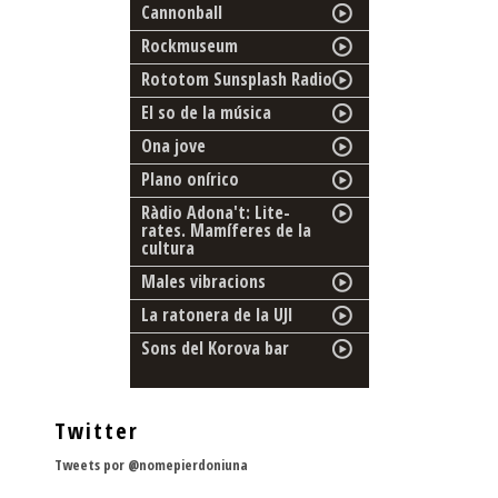
Cannonball
Rockmuseum
Rototom Sunsplash Radio
El so de la música
Ona jove
Plano onírico
Ràdio Adona't: Lite-
rates. Mamíferes de la
cultura
Males vibracions
La ratonera de la UJI
Sons del Korova bar
Twitter
Tweets por @nomepierdoniuna