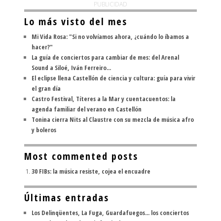
PUBLICIDAD
Lo más visto del mes
Mi Vida Rosa: "Si no volvíamos ahora, ¿cuándo lo íbamos a
hacer?"
La guía de conciertos para cambiar de mes: del Arenal
Sound a Siloé, Iván Ferreiro...
El eclipse llena Castellón de ciencia y cultura: guía para vivir
el gran día
Castro Festival, Títeres a la Mar y cuentacuentos: la
agenda familiar del verano en Castellón
Tonina cierra Nits al Claustre con su mezcla de música afro
y boleros
Most commented posts
30 FIBs: la música resiste, cojea el encuadre
Últimas entradas
Los Delinqüentes, La Fuga, Guardafuegos... los conciertos