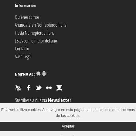
Información
Quiénes somos
Anúnciate en Nomepierdoniuna
Fiesta Nomepierdoniuna
Listas con lo mejor del año
Contacto
Aviso Legal
NMPNU App
Suscríbete a nuestra
Newsletter
Suscríbete al canal
RSS
Esta web utiliza cookies. Al navegar en esta página, aceptas el uso que hacemos
Sugiere un
Evento
de las cookies.
Aceptar
© 2002-2018