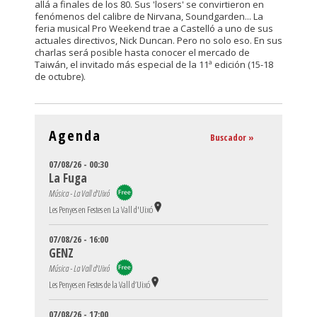
allá a finales de los 80. Sus 'losers' se convirtieron en
fenómenos del calibre de Nirvana, Soundgarden... La
feria musical Pro Weekend trae a Castelló a uno de sus
actuales directivos, Nick Duncan. Pero no solo eso. En sus
charlas será posible hasta conocer el mercado de
Taiwán, el invitado más especial de la 11ª edición (15-18
de octubre).
Agenda
Buscador »
07/08/26 - 00:30
La Fuga
Música - La Vall d'Uixó
Les Penyes en Festes en La Vall d'Uixó
07/08/26 - 16:00
GENZ
Música - La Vall d'Uixó
Les Penyes en Festes de la Vall d’Uixó
07/08/26 - 17:00