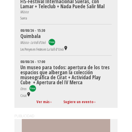
FIS-Festival Internacional Sueras, con
Lamar + Teleclub + Nada Puede Salir Mal
Música
Suera
08/08/26 - 15:30
Quimbala
Música - La Vall d'Uixó
Les Penyes en Festes en La Vall d'Uixó
08/08/26 - 17:00
Un museo para todos: apertura de los tres
espacios que albergan la colección
museográfica de Cirat + Actividad Play
Cube + Apertura del IV Merca
Otros
Cirat
Ver más
»
Sugiere un evento
»
PUBLICIDAD