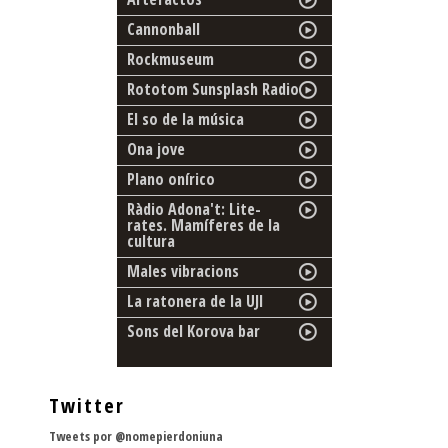
Cannonball
Rockmuseum
Rototom Sunsplash Radio
El so de la música
Ona jove
Plano onírico
Ràdio Adona't: Lite-
rates. Mamíferes de la
cultura
Males vibracions
La ratonera de la UJI
Sons del Korova bar
Twitter
Tweets por @nomepierdoniuna