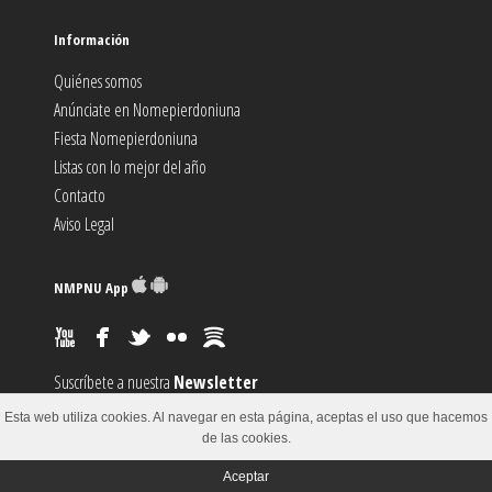
Información
Quiénes somos
Anúnciate en Nomepierdoniuna
Fiesta Nomepierdoniuna
Listas con lo mejor del año
Contacto
Aviso Legal
NMPNU App
Suscríbete a nuestra
Newsletter
Suscríbete al canal
RSS
Esta web utiliza cookies. Al navegar en esta página, aceptas el uso que hacemos
Sugiere un
Evento
de las cookies.
Aceptar