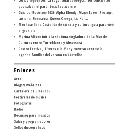
Los Delinqüentes, La Fuga, Guardafuegos... los conciertos
que salvan el paréntesis festivalero
Guía del Rototom 2026: Alpha Blondy, Major Lazer, Protoje,
Luciano, Shenseea, Queen Omega, Lia Kali...
El eclipse llena Castellón de ciencia y cultura: guía para vivir
el gran día
Marina Albero inicia la séptima singladura de La Mar de
Cultures entre Torreblanca y Almassora
Castro Festival, Títeres a la Mar y cuentacuentos: la
agenda familiar del verano en Castellón
Enlaces
Arte
Blogs y Webzines
Cartelera de Cine (CS)
Festivales de música
Fotografía
Radio
Recursos para músicos
Salas y programadores
Sellos discográficos