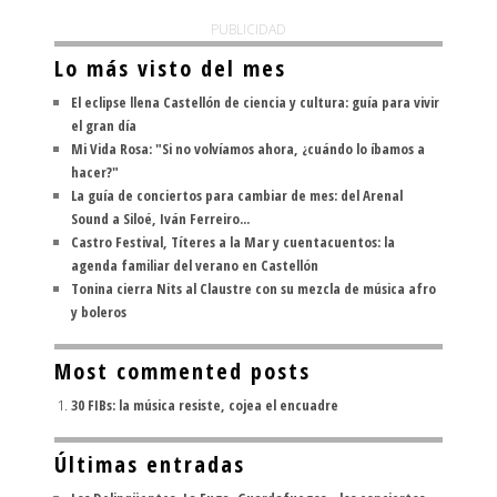
PUBLICIDAD
Lo más visto del mes
El eclipse llena Castellón de ciencia y cultura: guía para vivir
el gran día
Mi Vida Rosa: "Si no volvíamos ahora, ¿cuándo lo íbamos a
hacer?"
La guía de conciertos para cambiar de mes: del Arenal
Sound a Siloé, Iván Ferreiro...
Castro Festival, Títeres a la Mar y cuentacuentos: la
agenda familiar del verano en Castellón
Tonina cierra Nits al Claustre con su mezcla de música afro
y boleros
Most commented posts
30 FIBs: la música resiste, cojea el encuadre
Últimas entradas