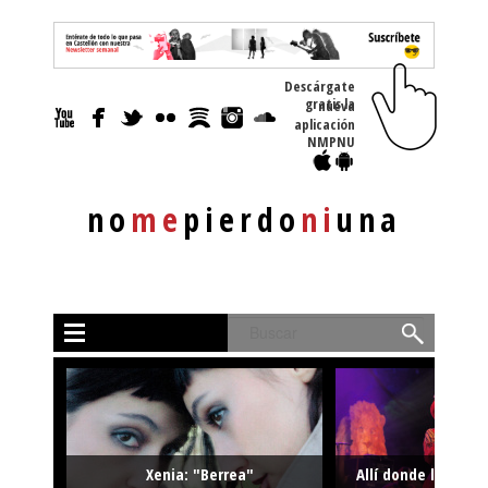
Descárgate
gratis la nueva
aplicación
NMPNU
no
me
pierdo
ni
una
Buscar
Xenia: "Berrea"
Allí donde la músi