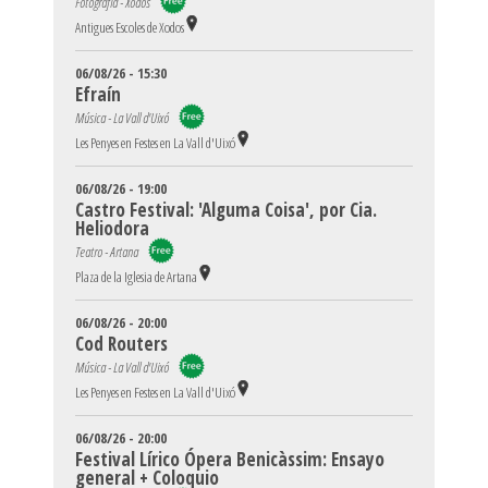
Fotografía - Xodos
Antigues Escoles de Xodos
06/08/26 - 15:30
Efraín
Música - La Vall d'Uixó
Les Penyes en Festes en La Vall d'Uixó
06/08/26 - 19:00
Castro Festival: 'Alguma Coisa', por Cia.
Heliodora
Teatro - Artana
Plaza de la Iglesia de Artana
06/08/26 - 20:00
Cod Routers
Música - La Vall d'Uixó
Les Penyes en Festes en La Vall d'Uixó
06/08/26 - 20:00
Festival Lírico Ópera Benicàssim: Ensayo
general + Coloquio