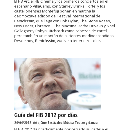
El FIB Art, el FIB Cinema y los primeros conciertos en el
escenario VillaCamp, con Stanley Brinks, Tórtel y los
castellonenses Montefuji ponen en marcha la
decimoctava edición del Festival Internacional de
Benicàssim, que llega con Bob Dylan, The Stone Roses,
New Order, Florence + The Machine, At the Drive-In y Noel
Gallagher y Robyn Hitchcock como cabezas de cartel,
pero también un montón de alicientes medioescondidos.
Desde hoy, Benicàssim, vuelve a tener otro color.
Guía del FIB 2012 por días
24/04/2012
-
Arte
,
Cine
,
Festivales
,
Música
,
Teatro y danza
El FIB 2012 da prácticamente por cerrado su cartel y el