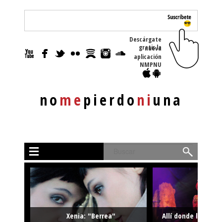
Descárgate
gratis la nueva
aplicación
NMPNU
no
me
pierdo
ni
una
Buscar
Xenia: "Berrea"
Allí donde la músi