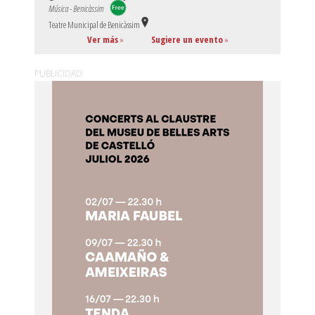
Música - Benicàssim
Teatre Municipal de Benicàssim
Ver más
»
Sugiere un evento
»
PUBLICIDAD