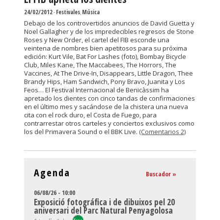
24/02/2012
-
Festivales
,
Música
Debajo de los controvertidos anuncios de David Guetta y
Noel Gallagher y de los impredecibles regresos de Stone
Roses y New Order, el cartel del FIB esconde una
veintena de nombres bien apetitosos para su próxima
edición: Kurt Vile, Bat For Lashes (foto), Bombay Bicycle
Club, Miles Kane, The Maccabees, The Horrors, The
Vaccines, At The Drive-In, Disappears, Little Dragon, Thee
Brandy Hips, Ham Sandwich, Pony Bravo, Juanita y Los
Feos… El Festival Internacional de Benicàssim ha
apretado los dientes con cinco tandas de confirmaciones
en el último mes y sacándose de la chistera una nueva
cita con el rock duro, el Costa de Fuego, para
contrarrestar otros carteles y conciertos exclusivos como
los del Primavera Sound o el BBK Live.
(Comentarios 2)
Agenda
Buscador »
06/08/26 - 10:00
Exposició fotográfica i de dibuixos pel 20
aniversari del Parc Natural Penyagolosa