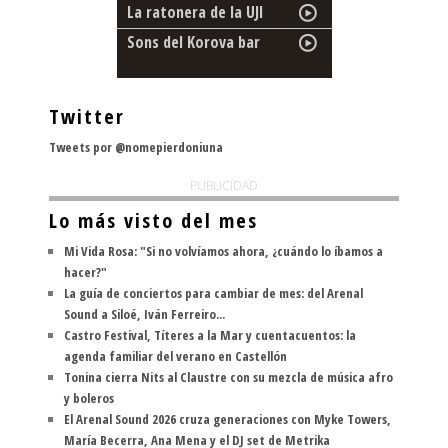
La ratonera de la UJI
Sons del Korova bar
Twitter
Tweets por @nomepierdoniuna
PUBLICIDAD
Lo más visto del mes
Mi Vida Rosa: "Si no volvíamos ahora, ¿cuándo lo íbamos a
hacer?"
La guía de conciertos para cambiar de mes: del Arenal
Sound a Siloé, Iván Ferreiro...
Castro Festival, Títeres a la Mar y cuentacuentos: la
agenda familiar del verano en Castellón
Tonina cierra Nits al Claustre con su mezcla de música afro
y boleros
El Arenal Sound 2026 cruza generaciones con Myke Towers,
María Becerra, Ana Mena y el DJ set de Metrika