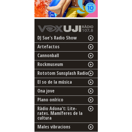
DJ Sue's Radio Show
Artefactos
Cannonball
Rockmuseum
Rototom Sunsplash Radio
El so de la música
Ona jove
Plano onírico
Ràdio Adona't: Lite-
rates. Mamíferes de la
cultura
Males vibracions