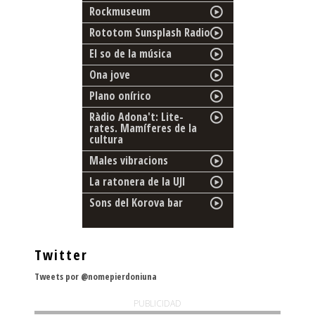
Rockmuseum
Rototom Sunsplash Radio
El so de la música
Ona jove
Plano onírico
Ràdio Adona't: Lite-
rates. Mamíferes de la
cultura
Males vibracions
La ratonera de la UJI
Sons del Korova bar
Twitter
Tweets por @nomepierdoniuna
PUBLICIDAD