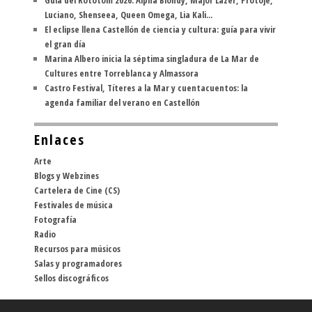
Guía del Rototom 2026: Alpha Blondy, Major Lazer, Protoje,
Luciano, Shenseea, Queen Omega, Lia Kali...
El eclipse llena Castellón de ciencia y cultura: guía para vivir
el gran día
Marina Albero inicia la séptima singladura de La Mar de
Cultures entre Torreblanca y Almassora
Castro Festival, Títeres a la Mar y cuentacuentos: la
agenda familiar del verano en Castellón
Enlaces
Arte
Blogs y Webzines
Cartelera de Cine (CS)
Festivales de música
Fotografía
Radio
Recursos para músicos
Salas y programadores
Sellos discográficos