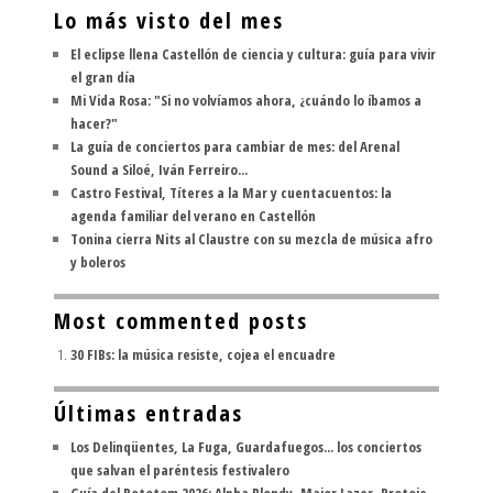
Lo más visto del mes
El eclipse llena Castellón de ciencia y cultura: guía para vivir
el gran día
Mi Vida Rosa: "Si no volvíamos ahora, ¿cuándo lo íbamos a
hacer?"
La guía de conciertos para cambiar de mes: del Arenal
Sound a Siloé, Iván Ferreiro...
Castro Festival, Títeres a la Mar y cuentacuentos: la
agenda familiar del verano en Castellón
Tonina cierra Nits al Claustre con su mezcla de música afro
y boleros
Most commented posts
30 FIBs: la música resiste, cojea el encuadre
Últimas entradas
Los Delinqüentes, La Fuga, Guardafuegos... los conciertos
que salvan el paréntesis festivalero