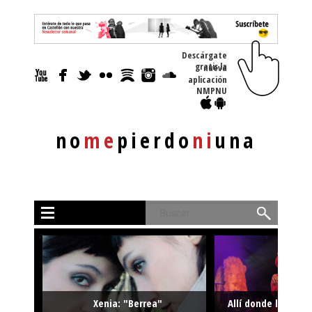
Descárgate
gratis la nueva
aplicación
NMPNU
no
me
pierdo
ni
una
Buscar
Xenia: "Berrea"
Allí donde la músi