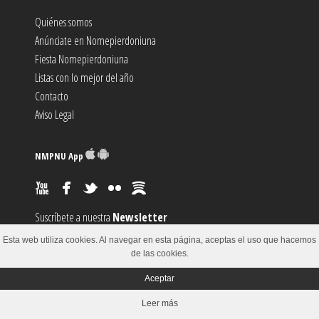
Quiénes somos
Anúnciate en Nomepierdoniuna
Fiesta Nomepierdoniuna
Listas con lo mejor del año
Contacto
Aviso Legal
NMPNU App
Suscríbete a nuestra
Newsletter
Suscríbete al canal
RSS
Esta web utiliza cookies. Al navegar en esta página, aceptas el uso que hacemos
Sugiere un
Evento
de las cookies.
Aceptar
© 2002-2018
Leer más