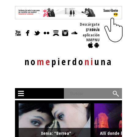
Descárgate
gratis la nueva
aplicación
NMPNU
no
me
pierdo
ni
una
Buscar
Xenia: "Berrea"
Allí donde la músi