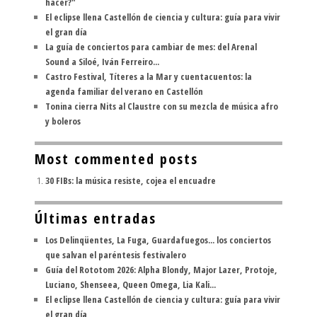
hacer?"
El eclipse llena Castellón de ciencia y cultura: guía para vivir
el gran día
La guía de conciertos para cambiar de mes: del Arenal
Sound a Siloé, Iván Ferreiro...
Castro Festival, Títeres a la Mar y cuentacuentos: la
agenda familiar del verano en Castellón
Tonina cierra Nits al Claustre con su mezcla de música afro
y boleros
Most commented posts
30 FIBs: la música resiste, cojea el encuadre
Últimas entradas
Los Delinqüentes, La Fuga, Guardafuegos... los conciertos
que salvan el paréntesis festivalero
Guía del Rototom 2026: Alpha Blondy, Major Lazer, Protoje,
Luciano, Shenseea, Queen Omega, Lia Kali...
El eclipse llena Castellón de ciencia y cultura: guía para vivir
el gran día