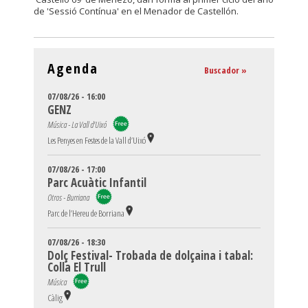
de 'Sessió Contínua' en el Menador de Castellón.
Agenda
Buscador »
07/08/26 - 16:00
GENZ
Música - La Vall d'Uixó
Les Penyes en Festes de la Vall d’Uixó
07/08/26 - 17:00
Parc Acuàtic Infantil
Otros - Burriana
Parc de l’Hereu de Borriana
07/08/26 - 18:30
Dolç Festival- Trobada de dolçaina i tabal:
Colla El Trull
Música
Càlig