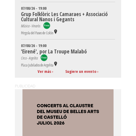
07/08/26 - 19:00
Grup Folklòric Les Camaraes + Associació
Cultural Nanos i Gegants
Música - Vinaròs
Pérgola del Paseo de Colón
07/08/26 - 19:00
'Eirené', por La Troupe Malabó
Circo - Argelita
Plaza Jubilados de Argelita
Ver más
»
Sugiere un evento
»
PUBLICIDAD