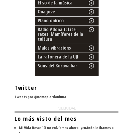
El so de la música
Ona jove
Plano onírico
Ràdio Adona't: Lite-
rates. Mamíferes de la
cultura
Males vibracions
La ratonera de la UJI
Sons del Korova bar
Twitter
Tweets por @nomepierdoniuna
PUBLICIDAD
Lo más visto del mes
Mi Vida Rosa: "Si no volvíamos ahora, ¿cuándo lo íbamos a