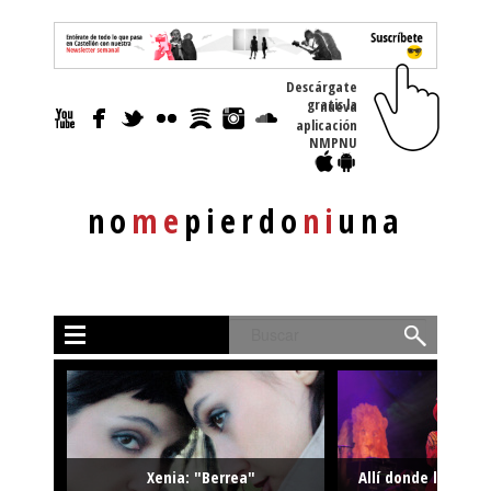
Descárgate
gratis la nueva
aplicación
NMPNU
no
me
pierdo
ni
una
Buscar
Xenia: "Berrea"
Allí donde la músi