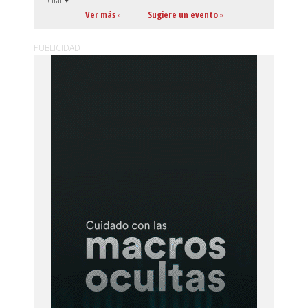
Cirat
Ver más
»
Sugiere un evento
»
PUBLICIDAD