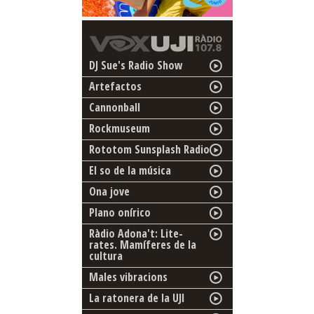
DJ Sue's Radio Show
Artefactos
Cannonball
Rockmuseum
Rototom Sunsplash Radio
El so de la música
Ona jove
Plano onírico
Ràdio Adona't: Lite-
rates. Mamíferes de la
cultura
Males vibracions
La ratonera de la UJI