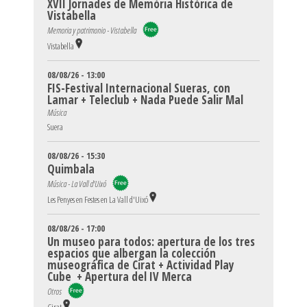
XVII Jornades de Memòria Històrica de
Vistabella
Memoria y patrimonio - Vistabella
Vistabella
08/08/26 - 13:00
FIS-Festival Internacional Sueras, con
Lamar + Teleclub + Nada Puede Salir Mal
Música
Suera
08/08/26 - 15:30
Quimbala
Música - La Vall d'Uixó
Les Penyes en Festes en La Vall d'Uixó
08/08/26 - 17:00
Un museo para todos: apertura de los tres
espacios que albergan la colección
museográfica de Cirat + Actividad Play
Cube + Apertura del IV Merca
Otros