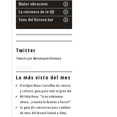
Males vibracions
La ratonera de la UJI
Sons del Korova bar
Twitter
Tweets por @nomepierdoniuna
PUBLICIDAD
Lo más visto del mes
El eclipse llena Castellón de ciencia
y cultura: guía para vivir el gran día
Mi Vida Rosa: "Si no volvíamos
ahora, ¿cuándo lo íbamos a hacer?"
La guía de conciertos para cambiar
de mes: del Arenal Sound a Siloé,