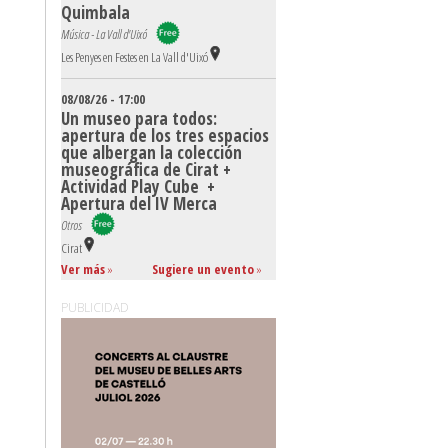
Quimbala
Música - La Vall d'Uixó
Les Penyes en Festes en La Vall d'Uixó
08/08/26 - 17:00
Un museo para todos:
apertura de los tres espacios
que albergan la colección
museográfica de Cirat +
Actividad Play Cube +
Apertura del IV Merca
Otros
Cirat
Ver más
»
Sugiere un evento
»
PUBLICIDAD