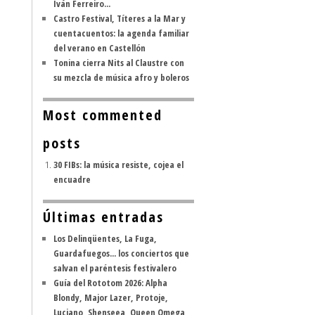
Iván Ferreiro...
Castro Festival, Títeres a la Mar y
cuentacuentos: la agenda familiar
del verano en Castellón
Tonina cierra Nits al Claustre con
su mezcla de música afro y boleros
Most commented
posts
30 FIBs: la música resiste, cojea el
encuadre
Últimas entradas
Los Delinqüentes, La Fuga,
Guardafuegos... los conciertos que
salvan el paréntesis festivalero
Guía del Rototom 2026: Alpha
Blondy, Major Lazer, Protoje,
Luciano, Shenseea, Queen Omega,