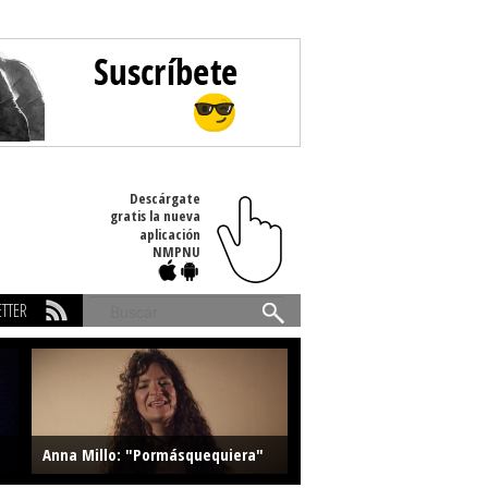
Descárgate
gratis la nueva
aplicación
NMPNU
TTER
Buscar
Anna Millo: "Pormásquequiera"
Farlise: "Marmelade"