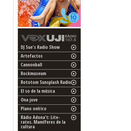
DJ Sue's Radio Show
Artefactos
Cannonball
Rockmuseum
Rototom Sunsplash Radio
El so de la música
Ona jove
Plano onírico
Ràdio Adona't: Lite-
rates. Mamíferes de la
cultura