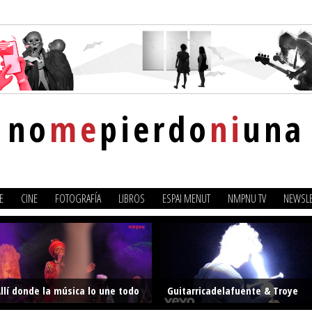
no
me
pierdo
ni
una
E
CINE
FOTOGRAFÍA
LIBROS
ESPAI MENUT
NMPNU TV
NEWSLE
llí donde la música lo une todo
Guitarricadelafuente & Troye