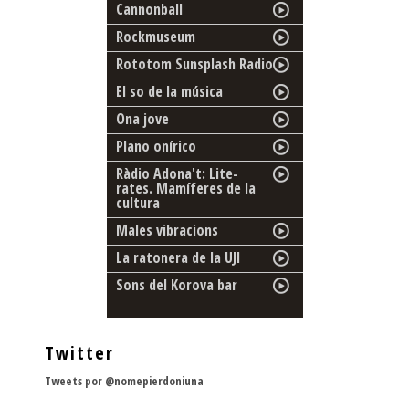
Cannonball
Rockmuseum
Rototom Sunsplash Radio
El so de la música
Ona jove
Plano onírico
Ràdio Adona't: Lite-
rates. Mamíferes de la
cultura
Males vibracions
La ratonera de la UJI
Sons del Korova bar
Twitter
Tweets por @nomepierdoniuna