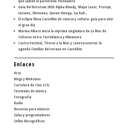
que salvan el paréntesis festivalero
Guía del Rototom 2026: Alpha Blondy, Major Lazer, Protoje,
Luciano, Shenseea, Queen Omega, Lia Kali...
El eclipse llena Castellón de ciencia y cultura: guía para vivir
el gran día
Marina Albero inicia la séptima singladura de La Mar de
Cultures entre Torreblanca y Almassora
Castro Festival, Títeres a la Mar y cuentacuentos: la
agenda familiar del verano en Castellón
Enlaces
Arte
Blogs y Webzines
Cartelera de Cine (CS)
Festivales de música
Fotografía
Radio
Recursos para músicos
Salas y programadores
Sellos discográficos