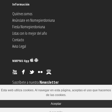
Información
Quiénes somos
Anúnciate en Nomepierdoniuna
Fiesta Nomepierdoniuna
Listas con lo mejor del año
Contacto
Aviso Legal
NMPNU App
Suscríbete a nuestra
Newsletter
Suscríbete al canal
RSS
Esta web utiliza cookies. Al navegar en esta página, aceptas el uso que hacemos
Sugiere un
Evento
de las cookies.
Aceptar
© 2002-2018