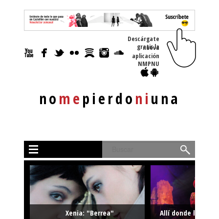
Descárgate
gratis la nueva
aplicación
NMPNU
no
me
pierdo
ni
una
Buscar
Xenia: "Berrea"
Allí donde la músi