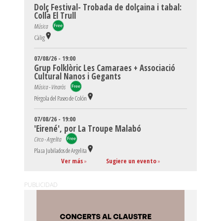
Dolç Festival- Trobada de dolçaina i tabal:
Colla El Trull
Música
Càlig
07/08/26 - 19:00
Grup Folklòric Les Camaraes + Associació
Cultural Nanos i Gegants
Música - Vinaròs
Pérgola del Paseo de Colón
07/08/26 - 19:00
'Eirené', por La Troupe Malabó
Circo - Argelita
Plaza Jubilados de Argelita
Ver más
»
Sugiere un evento
»
PUBLICIDAD