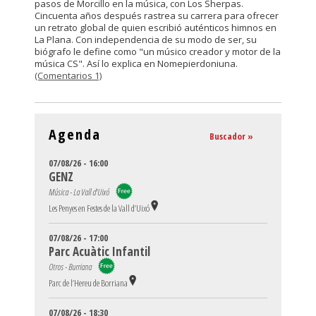
pasos de Morcillo en la música, con Los Sherpas.
Cincuenta años después rastrea su carrera para ofrecer
un retrato global de quien escribió auténticos himnos en
La Plana. Con independencia de su modo de ser, su
biógrafo le define como "un músico creador y motor de la
música CS". Así lo explica en Nomepierdoniuna.
(Comentarios 1)
Agenda
Buscador »
07/08/26 - 16:00
GENZ
Música - La Vall d'Uixó
Les Penyes en Festes de la Vall d’Uixó
07/08/26 - 17:00
Parc Acuàtic Infantil
Otros - Burriana
Parc de l’Hereu de Borriana
07/08/26 - 18:30