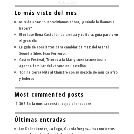
PUBLICIDAD
Lo más visto del mes
Mi Vida Rosa: "Si no volvíamos ahora, ¿cuándo lo íbamos a
hacer?"
El eclipse llena Castellón de ciencia y cultura: guía para vivir
el gran día
La guía de conciertos para cambiar de mes: del Arenal
Sound a Siloé, Iván Ferreiro...
Castro Festival, Títeres a la Mar y cuentacuentos: la
agenda familiar del verano en Castellón
Tonina cierra Nits al Claustre con su mezcla de música afro
y boleros
Most commented posts
30 FIBs: la música resiste, cojea el encuadre
Últimas entradas
Los Delinqüentes, La Fuga, Guardafuegos... los conciertos