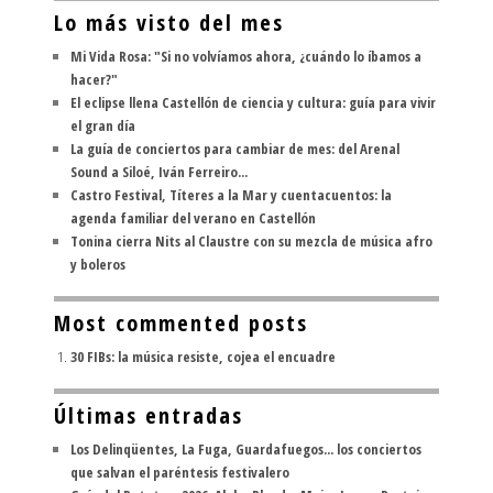
Lo más visto del mes
Mi Vida Rosa: "Si no volvíamos ahora, ¿cuándo lo íbamos a
hacer?"
El eclipse llena Castellón de ciencia y cultura: guía para vivir
el gran día
La guía de conciertos para cambiar de mes: del Arenal
Sound a Siloé, Iván Ferreiro...
Castro Festival, Títeres a la Mar y cuentacuentos: la
agenda familiar del verano en Castellón
Tonina cierra Nits al Claustre con su mezcla de música afro
y boleros
Most commented posts
30 FIBs: la música resiste, cojea el encuadre
Últimas entradas
Los Delinqüentes, La Fuga, Guardafuegos... los conciertos
que salvan el paréntesis festivalero