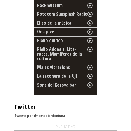
Rockmuseum
Rototom Sunsplash Radio
El so de la música
Ona jove
Plano onírico
Ràdio Adona't: Lite-
rates. Mamíferes de la
cultura
Males vibracions
La ratonera de la UJI
Sons del Korova bar
Twitter
Tweets por @nomepierdoniuna
PUBLICIDAD