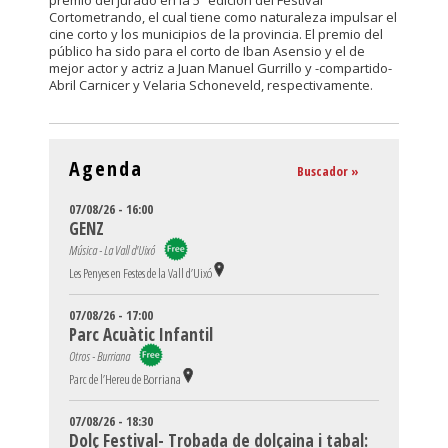
premio del jurado en la 5ª edición del Festival
Cortometrando, el cual tiene como naturaleza impulsar el
cine corto y los municipios de la provincia. El premio del
público ha sido para el corto de Iban Asensio y el de
mejor actor y actriz a Juan Manuel Gurrillo y -compartido-
Abril Carnicer y Velaria Schoneveld, respectivamente.
Agenda
Buscador »
07/08/26 - 16:00
GENZ
Música - La Vall d'Uixó
Les Penyes en Festes de la Vall d’Uixó
07/08/26 - 17:00
Parc Acuàtic Infantil
Otros - Burriana
Parc de l’Hereu de Borriana
07/08/26 - 18:30
Dolç Festival- Trobada de dolçaina i tabal: