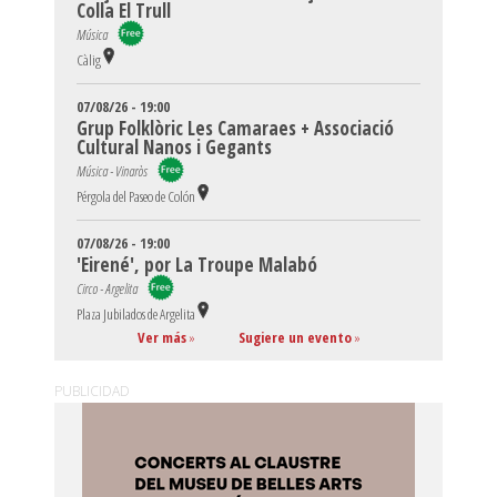
Colla El Trull
Música
Càlig
07/08/26 - 19:00
Grup Folklòric Les Camaraes + Associació
Cultural Nanos i Gegants
Música - Vinaròs
Pérgola del Paseo de Colón
07/08/26 - 19:00
'Eirené', por La Troupe Malabó
Circo - Argelita
Plaza Jubilados de Argelita
Ver más
»
Sugiere un evento
»
PUBLICIDAD