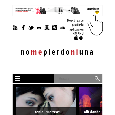
Descárgate
gratis la nueva
aplicación
NMPNU
no
me
pierdo
ni
una
Buscar
Xenia: "Berrea"
Allí donde la músi