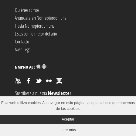
Quiénes somos
Anúnciate en Nomepierdoniuna
Fiesta Nomepierdoniuna
Listas con lo mejor del año
Contacto
Aviso Legal
NMPNU App
Suscríbete a nuestra
Newsletter
Suscríbete al canal
RSS
Esta web utiliza cookies. Al navegar en esta página, aceptas el uso que hacemos
Sugiere un
Evento
de las cookies.
Aceptar
© 2002-2018
Leer más