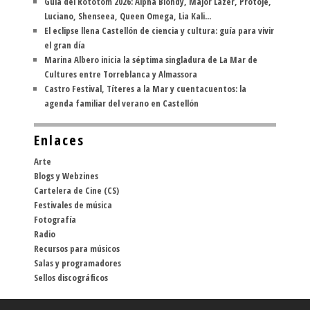
Guía del Rototom 2026: Alpha Blondy, Major Lazer, Protoje,
Luciano, Shenseea, Queen Omega, Lia Kali...
El eclipse llena Castellón de ciencia y cultura: guía para vivir
el gran día
Marina Albero inicia la séptima singladura de La Mar de
Cultures entre Torreblanca y Almassora
Castro Festival, Títeres a la Mar y cuentacuentos: la
agenda familiar del verano en Castellón
Enlaces
Arte
Blogs y Webzines
Cartelera de Cine (CS)
Festivales de música
Fotografía
Radio
Recursos para músicos
Salas y programadores
Sellos discográficos