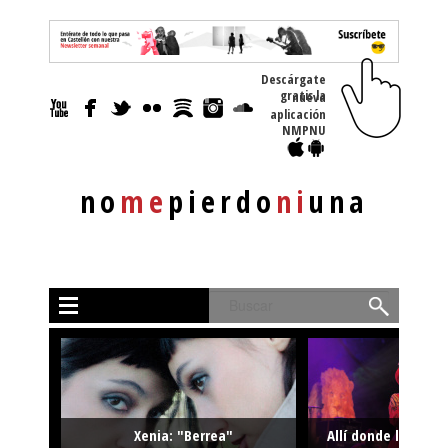
Descárgate
gratis la nueva
aplicación
NMPNU
no
me
pierdo
ni
una
Buscar
Xenia: "Berrea"
Allí donde la músi