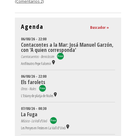
(Comentarios 2)
Agenda
Buscador »
06/08/26 - 22:00
Contacontes a la Mar: Josá Manuel Garzón,
con 'A quien corresponda'
Cuentacuentos - Benicàssim
Antfiteatro Pepe Falomir
06/08/26 - 22:00
Els farolets
Otros - Nules
L’Estany de platja de Nules
07/08/26 - 00:30
La Fuga
Música - La Vall d'Uixó
Les Penyes en Festes en La Vall d'Uixó