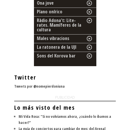
Ona jove
Plano onírico
Ràdio Adona't: Lite-
rates. Mamíferes de la
cultura
Males vibracions
La ratonera de la UJI
Sons del Korova bar
Twitter
Tweets por @nomepierdoniuna
PUBLICIDAD
Lo más visto del mes
Mi Vida Rosa: "Si no volvíamos ahora, ¿cuándo lo íbamos a
hacer?"
La guía de conciertos para cambiar de mes: del Arenal