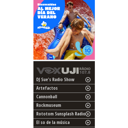
DJ Sue's Radio Show
Artefactos
Cannonball
Rockmuseum
Rototom Sunsplash Radio
El so de la música