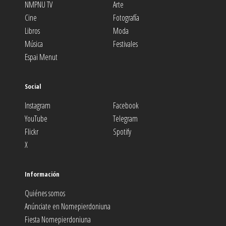
NMPNU TV
Arte
Cine
Fotografía
Libros
Moda
Música
Festivales
Espai Menut
Social
Instagram
Facebook
YouTube
Telegram
Flickr
Spotify
X
Información
Quiénes somos
Anúnciate en Nomepierdoniuna
Fiesta Nomepierdoniuna