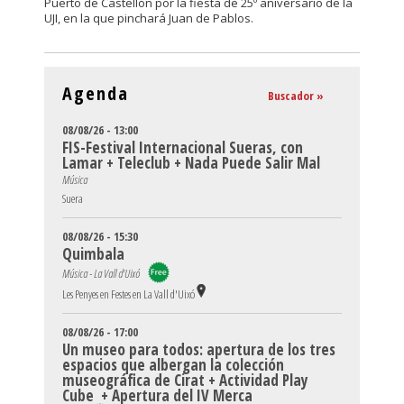
Puerto de Castellón por la fiesta de 25º aniversario de la
UJI, en la que pinchará Juan de Pablos.
Agenda
Buscador »
08/08/26 - 13:00
FIS-Festival Internacional Sueras, con
Lamar + Teleclub + Nada Puede Salir Mal
Música
Suera
08/08/26 - 15:30
Quimbala
Música - La Vall d'Uixó
Les Penyes en Festes en La Vall d'Uixó
08/08/26 - 17:00
Un museo para todos: apertura de los tres
espacios que albergan la colección
museográfica de Cirat + Actividad Play
Cube + Apertura del IV Merca