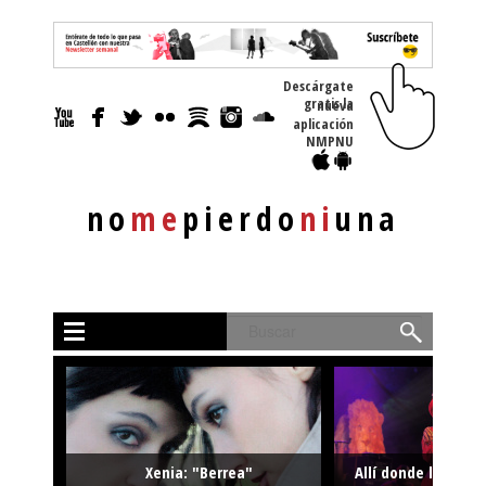
Descárgate
gratis la nueva
aplicación
NMPNU
no
me
pierdo
ni
una
Buscar
Xenia: "Berrea"
Allí donde la músi