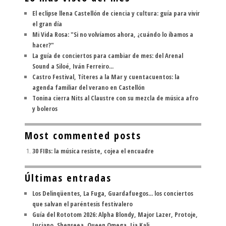
El eclipse llena Castellón de ciencia y cultura: guía para vivir
el gran día
Mi Vida Rosa: "Si no volvíamos ahora, ¿cuándo lo íbamos a
hacer?"
La guía de conciertos para cambiar de mes: del Arenal
Sound a Siloé, Iván Ferreiro...
Castro Festival, Títeres a la Mar y cuentacuentos: la
agenda familiar del verano en Castellón
Tonina cierra Nits al Claustre con su mezcla de música afro
y boleros
Most commented posts
30 FIBs: la música resiste, cojea el encuadre
Últimas entradas
Los Delinqüentes, La Fuga, Guardafuegos... los conciertos
que salvan el paréntesis festivalero
Guía del Rototom 2026: Alpha Blondy, Major Lazer, Protoje,
Luciano, Shenseea, Queen Omega, Lia Kali...