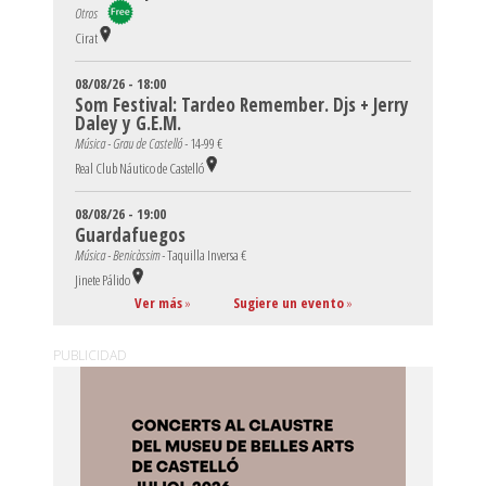
Otros
Cirat
08/08/26 - 18:00
Som Festival: Tardeo Remember. Djs + Jerry
Daley y G.E.M.
Música - Grau de Castelló -
14-99 €
Real Club Náutico de Castelló
08/08/26 - 19:00
Guardafuegos
Música - Benicàssim -
Taquilla Inversa €
Jinete Pálido
Ver más
»
Sugiere un evento
»
PUBLICIDAD