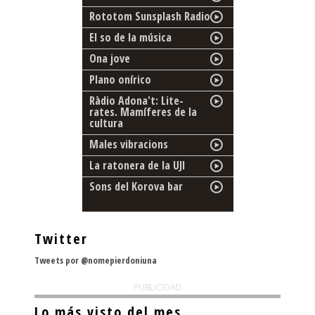
Rototom Sunsplash Radio
El so de la música
Ona jove
Plano onírico
Ràdio Adona't: Lite-
rates. Mamíferes de la
cultura
Males vibracions
La ratonera de la UJI
Sons del Korova bar
Twitter
Tweets por @nomepierdoniuna
PUBLICIDAD
Lo más visto del mes