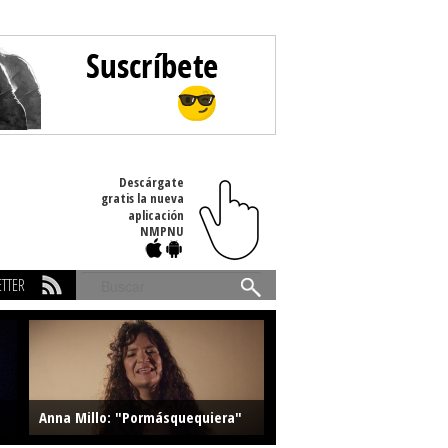
Descárgate
gratis la nueva
aplicación
NMPNU
TTER
Buscar
Anna Millo: "Pormásquequiera"
Farlise: "Marmelade"