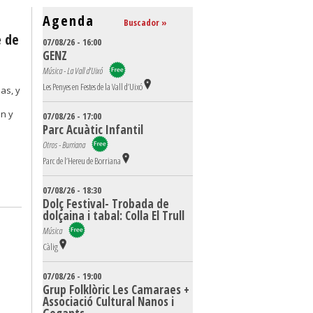
Agenda
Buscador »
e de
07/08/26 - 16:00
GENZ
Música - La Vall d'Uixó
Les Penyes en Festes de la Vall d’Uixó
as, y
an y
07/08/26 - 17:00
Parc Acuàtic Infantil
Otros - Burriana
Parc de l’Hereu de Borriana
07/08/26 - 18:30
Dolç Festival- Trobada de
dolçaina i tabal: Colla El Trull
Música
Càlig
07/08/26 - 19:00
Grup Folklòric Les Camaraes +
Associació Cultural Nanos i