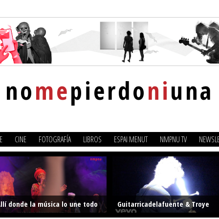
no
me
pierdo
ni
una
E
CINE
FOTOGRAFÍA
LIBROS
ESPAI MENUT
NMPNU TV
NEWSLE
llí donde la música lo une todo
Guitarricadelafuente & Troye