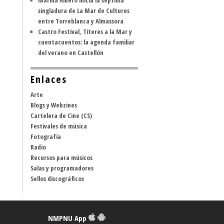
Marina Albero inicia la séptima
singladura de La Mar de Cultures
entre Torreblanca y Almassora
Castro Festival, Títeres a la Mar y
cuentacuentos: la agenda familiar
del verano en Castellón
Enlaces
Arte
Blogs y Webzines
Cartelera de Cine (CS)
Festivales de música
Fotografía
Radio
Recursos para músicos
Salas y programadores
Sellos discográficos
NMPNU App