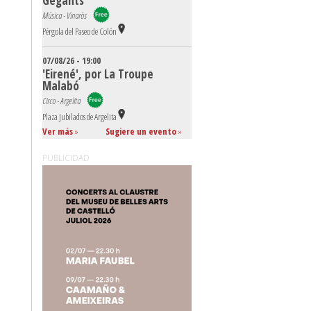
Gegants
Música - Vinaròs
Pérgola del Paseo de Colón
07/08/26 - 19:00
'Eirené', por La Troupe
Malabó
Circo - Argelita
Plaza Jubilados de Argelita
Ver más
»
Sugiere un evento
»
PUBLICIDAD