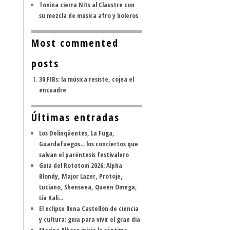
Tonina cierra Nits al Claustre con
su mezcla de música afro y boleros
Most commented
posts
30 FIBs: la música resiste, cojea el
encuadre
Últimas entradas
Los Delinqüentes, La Fuga,
Guardafuegos... los conciertos que
salvan el paréntesis festivalero
Guía del Rototom 2026: Alpha
Blondy, Major Lazer, Protoje,
Luciano, Shenseea, Queen Omega,
Lia Kali...
El eclipse llena Castellón de ciencia
y cultura: guía para vivir el gran día