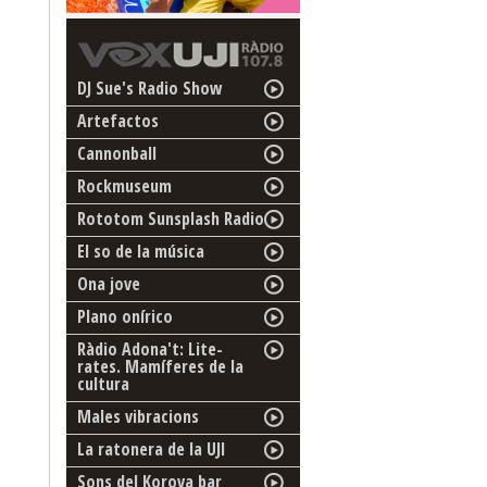
DJ Sue's Radio Show
Artefactos
Cannonball
Rockmuseum
Rototom Sunsplash Radio
El so de la música
Ona jove
Plano onírico
Ràdio Adona't: Lite-
rates. Mamíferes de la
cultura
Males vibracions
La ratonera de la UJI
Sons del Korova bar