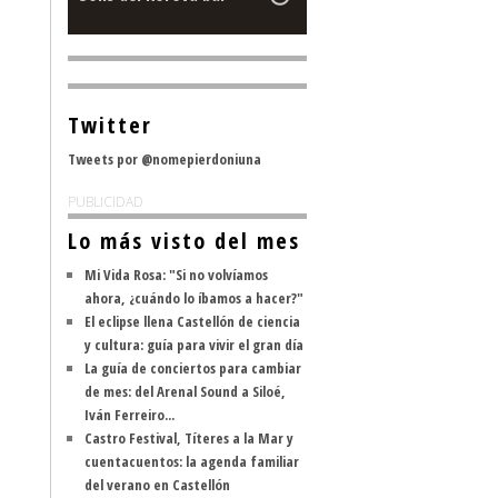
Twitter
Tweets por @nomepierdoniuna
PUBLICIDAD
Lo más visto del mes
Mi Vida Rosa: "Si no volvíamos
ahora, ¿cuándo lo íbamos a hacer?"
El eclipse llena Castellón de ciencia
y cultura: guía para vivir el gran día
La guía de conciertos para cambiar
de mes: del Arenal Sound a Siloé,
Iván Ferreiro...
Castro Festival, Títeres a la Mar y
cuentacuentos: la agenda familiar
del verano en Castellón