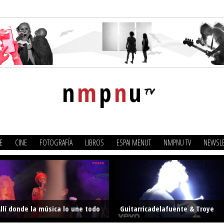
n
m
p
n
u
tv
E
CINE
FOTOGRAFÍA
LIBROS
ESPAI MENUT
NMPNU TV
NEWSLE
llí donde la música lo une todo
Guitarricadelafuente & Troye