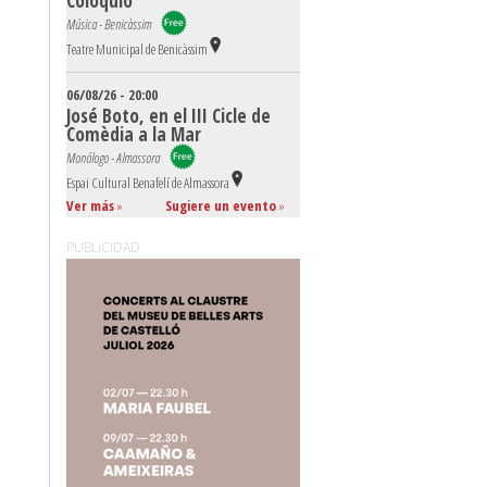
Coloquio
Música - Benicàssim
Teatre Municipal de Benicàssim
06/08/26 - 20:00
José Boto, en el III Cicle de
Comèdia a la Mar
Monólogo - Almassora
Espai Cultural Benafelí de Almassora
Ver más
»
Sugiere un evento
»
PUBLICIDAD