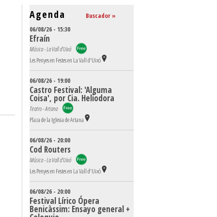
Agenda
Buscador »
06/08/26 - 15:30
Efraín
Música - La Vall d'Uixó
Les Penyes en Festes en La Vall d'Uixó
06/08/26 - 19:00
Castro Festival: 'Alguma
Coisa', por Cia. Heliodora
Teatro - Artana
Plaza de la Iglesia de Artana
06/08/26 - 20:00
Cod Routers
Música - La Vall d'Uixó
Les Penyes en Festes en La Vall d'Uixó
06/08/26 - 20:00
Festival Lírico Ópera
Benicàssim: Ensayo general +