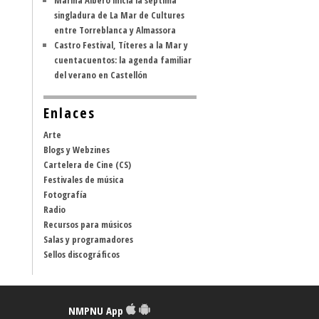
Marina Albero inicia la séptima
singladura de La Mar de Cultures
entre Torreblanca y Almassora
Castro Festival, Títeres a la Mar y
cuentacuentos: la agenda familiar
del verano en Castellón
Enlaces
Arte
Blogs y Webzines
Cartelera de Cine (CS)
Festivales de música
Fotografía
Radio
Recursos para músicos
Salas y programadores
Sellos discográficos
NMPNU App