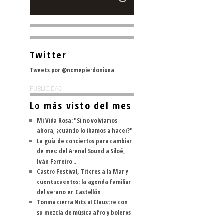
Twitter
Tweets por @nomepierdoniuna
PUBLICIDAD
Lo más visto del mes
Mi Vida Rosa: "Si no volvíamos
ahora, ¿cuándo lo íbamos a hacer?"
La guía de conciertos para cambiar
de mes: del Arenal Sound a Siloé,
Iván Ferreiro...
Castro Festival, Títeres a la Mar y
cuentacuentos: la agenda familiar
del verano en Castellón
Tonina cierra Nits al Claustre con
su mezcla de música afro y boleros