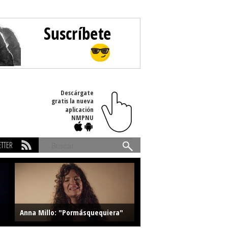
Descárgate
gratis la nueva
aplicación
NMPNU
TTER
Buscar
Anna Millo: "Pormásquequiera"
Farlise: "Marmelade"