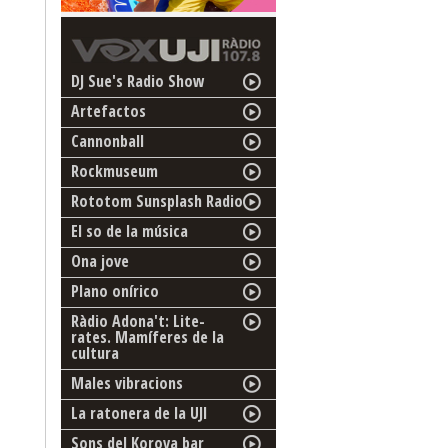
DJ Sue's Radio Show
Artefactos
Cannonball
Rockmuseum
Rototom Sunsplash Radio
El so de la música
Ona jove
Plano onírico
Ràdio Adona't: Lite-
rates. Mamíferes de la
cultura
Males vibracions
La ratonera de la UJI
Sons del Korova bar