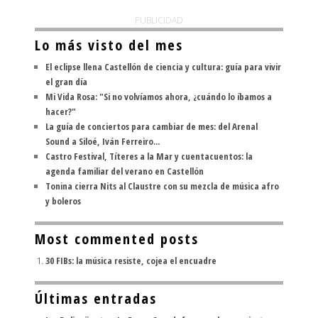
PUBLICIDAD
Lo más visto del mes
El eclipse llena Castellón de ciencia y cultura: guía para vivir
el gran día
Mi Vida Rosa: "Si no volvíamos ahora, ¿cuándo lo íbamos a
hacer?"
La guía de conciertos para cambiar de mes: del Arenal
Sound a Siloé, Iván Ferreiro...
Castro Festival, Títeres a la Mar y cuentacuentos: la
agenda familiar del verano en Castellón
Tonina cierra Nits al Claustre con su mezcla de música afro
y boleros
Most commented posts
30 FIBs: la música resiste, cojea el encuadre
Últimas entradas