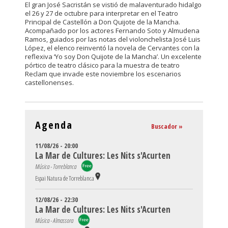
El gran José Sacristán se vistió de malaventurado hidalgo
el 26 y 27 de octubre para interpretar en el Teatro
Principal de Castellón a Don Quijote de la Mancha.
Acompañado por los actores Fernando Soto y Almudena
Ramos, guiados por las notas del violonchelista José Luis
López, el elenco reinventó la novela de Cervantes con la
reflexiva ‘Yo soy Don Quijote de la Mancha’. Un excelente
pórtico de teatro clásico para la muestra de teatro
Reclam que invade este noviembre los escenarios
castellonenses.
Agenda
Buscador »
11/08/26 - 20:00
La Mar de Cultures: Les Nits s'Acurten
Música - Torreblanca
Espai Natura de Torreblanca
12/08/26 - 22:30
La Mar de Cultures: Les Nits s'Acurten
Música - Almassora