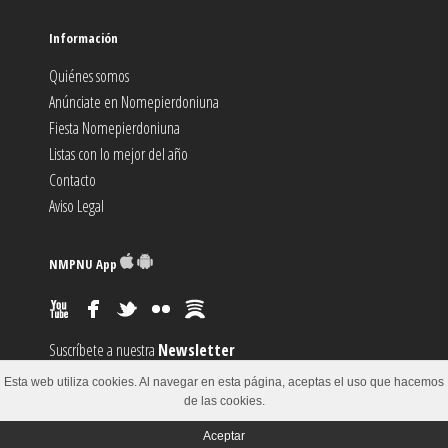
Información
Quiénes somos
Anúnciate en Nomepierdoniuna
Fiesta Nomepierdoniuna
Listas con lo mejor del año
Contacto
Aviso Legal
NMPNU App
Suscríbete a nuestra
Newsletter
Suscríbete al canal
RSS
Esta web utiliza cookies. Al navegar en esta página, aceptas el uso que hacemos
Sugiere un
Evento
de las cookies.
Aceptar