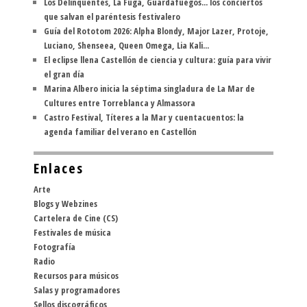
Los Delinqüentes, La Fuga, Guardafuegos... los conciertos
que salvan el paréntesis festivalero
Guía del Rototom 2026: Alpha Blondy, Major Lazer, Protoje,
Luciano, Shenseea, Queen Omega, Lia Kali...
El eclipse llena Castellón de ciencia y cultura: guía para vivir
el gran día
Marina Albero inicia la séptima singladura de La Mar de
Cultures entre Torreblanca y Almassora
Castro Festival, Títeres a la Mar y cuentacuentos: la
agenda familiar del verano en Castellón
Enlaces
Arte
Blogs y Webzines
Cartelera de Cine (CS)
Festivales de música
Fotografía
Radio
Recursos para músicos
Salas y programadores
Sellos discográficos