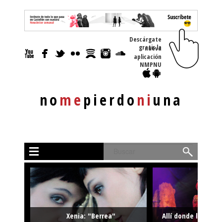
Descárgate
gratis la nueva
aplicación
NMPNU
no
me
pierdo
ni
una
Buscar
Xenia: "Berrea"
Allí donde la músi