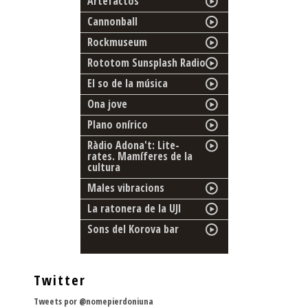
Artefactos
Cannonball
Rockmuseum
Rototom Sunsplash Radio
El so de la música
Ona jove
Plano onírico
Ràdio Adona't: Lite-
rates. Mamíferes de la
cultura
Males vibracions
La ratonera de la UJI
Sons del Korova bar
Twitter
Tweets por @nomepierdoniuna