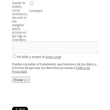
Guardar mi
nombre,
correo
Comentario
electrónico y
sitio web en
este
navegador
para la
próxima vez
que haga un
comentario.
He leído y acepto el
Aviso Legal
Puedes consultar el tratamiento que hacemos de tus datos y
la forma de ejercitar tus derechos en nuestra
Política de
Privacidad
,