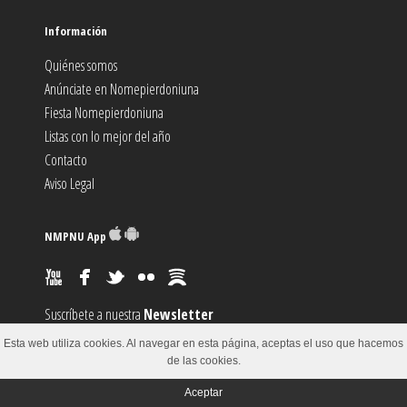
Información
Quiénes somos
Anúnciate en Nomepierdoniuna
Fiesta Nomepierdoniuna
Listas con lo mejor del año
Contacto
Aviso Legal
NMPNU App
Suscríbete a nuestra
Newsletter
Suscríbete al canal
RSS
Esta web utiliza cookies. Al navegar en esta página, aceptas el uso que hacemos
Sugiere un
Evento
de las cookies.
Aceptar