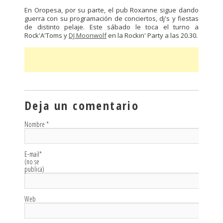
En Oropesa, por su parte, el pub Roxanne sigue dando
guerra con su programación de conciertos, dj's y fiestas
de distinto pelaje. Este sábado le toca el turno a
Rock'A'Toms y
DJ Moonwolf
en la Rockin' Party a las 20.30.
Deja un comentario
Nombre
*
E-mail
*
(no se
publica)
Web