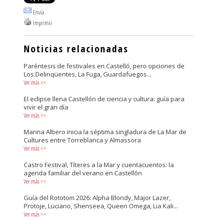
Envía
Imprimir
Noticias relacionadas
Paréntesis de festivales en Castelló, pero opciones de
Los Delinqüentes, La Fuga, Guardafuegos...
Ver más
>>
El eclipse llena Castellón de ciencia y cultura: guía para
vivir el gran día
Ver más
>>
Marina Albero inicia la séptima singladura de La Mar de
Cultures entre Torreblanca y Almassora
Ver más
>>
Castro Festival, Títeres a la Mar y cuentacuentos: la
agenda familiar del verano en Castellón
Ver más
>>
Guía del Rototom 2026: Alpha Blondy, Major Lazer,
Protoje, Luciano, Shenseea, Queen Omega, Lia Kali...
Ver más
>>