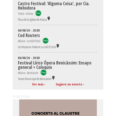
Castro Festival: 'Alguma Coisa', por Cia.
Heliodora
Teatro - Artana
Plaza de la Iglesia de Artana
06/08/26 - 20:00
Cod Routers
Música - La Vall d'Uixó
Les Penyes en Festes en La Vall d'Uixó
06/08/26 - 20:00
Festival Lírico Ópera Benicàssim: Ensayo
general + Coloquio
Música - Benicàssim
Teatre Municipal de Benicàssim
Ver más
»
Sugiere un evento
»
PUBLICIDAD