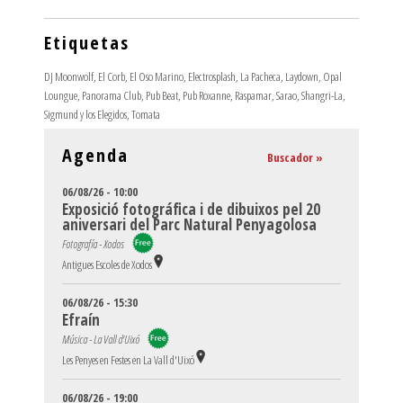
Etiquetas
DJ Moonwolf
,
El Corb
,
El Oso Marino
,
Electrosplash
,
La Pacheca
,
Laydown
,
Opal
Loungue
,
Panorama Club
,
Pub Beat
,
Pub Roxanne
,
Raspamar
,
Sarao
,
Shangri-La
,
Sigmund y los Elegidos
,
Tomata
Agenda
Buscador »
06/08/26 - 10:00
Exposició fotográfica i de dibuixos pel 20
aniversari del Parc Natural Penyagolosa
Fotografía - Xodos
Antigues Escoles de Xodos
06/08/26 - 15:30
Efraín
Música - La Vall d'Uixó
Les Penyes en Festes en La Vall d'Uixó
06/08/26 - 19:00