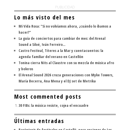
PUBLICIDAD
Lo más visto del mes
Mi Vida Rosa: "Si no volvíamos ahora, ¿cuándo lo íbamos a
hacer?"
La guía de conciertos para cambiar de mes: del Arenal
Sound a Siloé, Iván Ferreiro...
Castro Festival, Títeres a la Mar y cuentacuentos: la
agenda familiar del verano en Castellón
Tonina cierra Nits al Claustre con su mezcla de música afro
y boleros
El Arenal Sound 2026 cruza generaciones con Myke Towers,
María Becerra, Ana Mena y el DJ set de Metrika
Most commented posts
30 FIBs: la música resiste, cojea el encuadre
Últimas entradas
Paréntesis de festivales en Castelló, pero opciones de Los