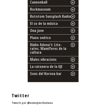
Cannonball
Rockmuseum
Rototom Sunsplash Radio
El so de la música
Ona jove
Plano onírico
Ràdio Adona't: Lite-
rates. Mamíferes de la
cultura
Males vibracions
La ratonera de la UJI
Sons del Korova bar
Twitter
Tweets por @nomepierdoniuna