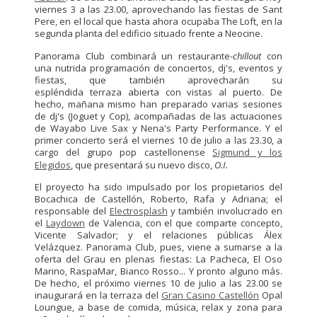
viernes 3 a las 23.00, aprovechando las fiestas de Sant
Pere, en el local que hasta ahora ocupaba The Loft, en la
segunda planta del edificio situado frente a Neocine.
Panorama Club combinará un restaurante-
chillout
con
una nutrida programación de conciertos, dj's, eventos y
fiestas, que también aprovecharán su
espléndida terraza abierta con vistas al puerto. De
hecho, mañana mismo han preparado varias sesiones
de dj's (Joguet y Cop), acompañadas de las actuaciones
de Wayabo Live Sax y Nena's Party Performance. Y el
primer concierto será el viernes 10 de julio a las 23.30, a
cargo del grupo pop castellonense
Sigmund y los
Elegidos
, que presentará su nuevo disco,
O.I.
El proyecto ha sido impulsado por los propietarios del
Bocachica de Castellón, Roberto, Rafa y Adriana; el
responsable del
Electrosplash
y también involucrado en
el
Laydown
de Valencia, con el que comparte concepto,
Vicente Salvador; y el relaciones públicas Álex
Velázquez. Panorama Club, pues, viene a sumarse a la
oferta del Grau en plenas fiestas: La Pacheca, El Oso
Marino, RaspaMar, Bianco Rosso... Y pronto alguno más.
De hecho, el próximo viernes 10 de julio a las 23.00 se
inaugurará en la terraza del
Gran Casino Castellón
Opal
Loungue, a base de comida, música, relax y zona para