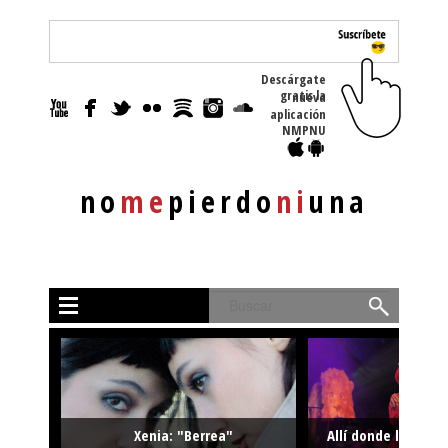
Descárgate
gratis la nueva
aplicación
NMPNU
no
me
pierdo
ni
una
Buscar
Xenia: "Berrea"
Allí donde la músi