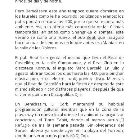
niños, de día y de noche.
Pero Benicàssim este año tampoco quiere dormirse en
los laureles como le ha ocurrido los últimos veranos: los
pubs podrán cerrar a las 4.00, por lo que se espera más
ambiente. Así, a la oferta más concurrida de las últimas
temporadas, en sitios como
Shangri-La
o Tomata, este
verano se suma uno nuevo, el pub
Beat
, que inauguró
hace un par de semanas en lo que antes era Manías, en
la calle de los Dolores.
El pub Beat lo regenta el mismo que lleva el Beat de
Castellón, en la calle Campoamor, y el Beat Club en la
discoteca Korova, el inquieto Marc Barceló. En julio y
agosto abrirán todos los días hasta las 4.00 para pinchar
música pop, rock, electro, funk, punk y disco. Mientras
que el Beat de Castellón hará la fiesta de despedida este
mismo sábado 4 con disfraces playeros, después de que
el viernes pinchen Discopolitas DJ's.
En Benicàssim, El Corb mantendrá su habitual
programación cultural, mientras que en la zona de la
playa hay un nuevo local que se ha animado a organizar
conciertos, el Tiare Tahiti, donde al menos actuó
El
Refugio de Iris
la semana pasada. Sin olvidarnos del
Sarao, abierto ya desde ayer en la playa del Torreón,
donde un verano más pinchará DJ Cop.