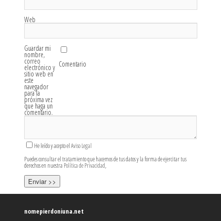
Web
Guardar mi
nombre,
correo
Comentario
electrónico y
sitio web en
este
navegador
para la
próxima vez
que haga un
comentario.
He leído y acepto el
Aviso Legal
Puedes consultar el tratamiento que hacemos de tus datos y la forma de ejercitar tus
derechos en nuestra
Política de Privacidad
,
nomepierdoniuna.net