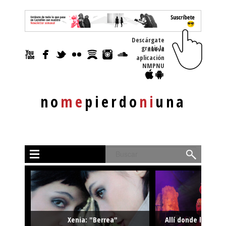
Descárgate
gratis la nueva
aplicación
NMPNU
no
me
pierdo
ni
una
Buscar
Xenia: "Berrea"
Allí donde la músi