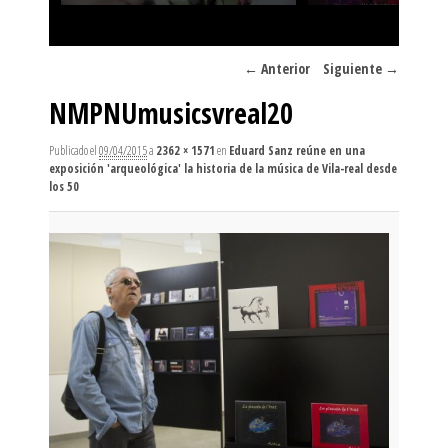
Navegador de imágenes
← Anterior
Siguiente →
NMPNUmusicsvreal20
Publicado el
09/04/2015
a
2362 × 1571
en
Eduard Sanz reúne en una
exposición 'arqueológica' la historia de la música de Vila-real desde
los 50