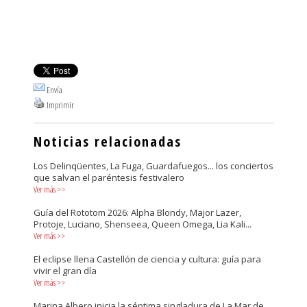
Envía
Imprimir
Noticias relacionadas
Los Delinqüentes, La Fuga, Guardafuegos... los conciertos
que salvan el paréntesis festivalero
Ver más
>>
Guía del Rototom 2026: Alpha Blondy, Major Lazer,
Protoje, Luciano, Shenseea, Queen Omega, Lia Kali...
Ver más
>>
El eclipse llena Castellón de ciencia y cultura: guía para
vivir el gran día
Ver más
>>
Marina Albero inicia la séptima singladura de La Mar de