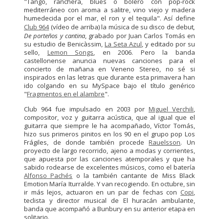
"Tango, ranchera, blues o bolero con pop-rock
mediterráneo con aroma a salitre, vino viejo y madera
humedecida por el mar, el ron y el tequila". Así define
Club 964
(vídeo de arriba) la música de su disco de debut
,
De porteños y cantina
, grabado por Juan Carlos Tomás en
su estudio de Benicàssim,
La Seta Azul
, y editado por su
sello,
Lemon Songs
, en 2006. Pero la banda
castellonense anuncia nuevas canciones para el
concierto de mañana en Veneno Stereo, no sé si
inspirados en las letras que durante esta primavera han
ido colgando en su MySpace bajo el título genérico
"
Fragmentos en el alambre
".
Club 964 fue impulsado en 2003 por
Miguel Verchili
,
compositor, voz y guitarra acústica, que al igual que el
guitarra que siempre le ha acompañado, Víctor Tomás,
hizo sus primeros pinitos en los 90 en el grupo pop Los
Frágiles, de donde también procede
Rauelsson
. Un
proyecto de largo recorrido, ajeno a modas y corrientes,
que apuesta por las canciones atemporales y que ha
sabido rodearse de excelentes músicos, como el batería
Alfonso Pachés
o la también cantante de Miss Black
Emotion María Iturralde. Y van recogiendo. En octubre, sin
ir más lejos, actuaron en un par de fechas con
Copi
,
teclista y director musical de El huracán ambulante,
banda que acompañó a Bunbury en su anterior etapa en
solitario.