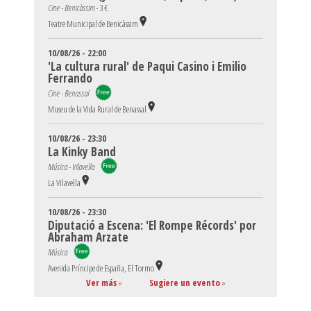
Cine - Benicàssim -
3 €
Teatre Municipal de Benicàssim
10/08/26 - 22:00
'La cultura rural' de Paqui Casino i Emilio
Ferrando
Cine - Benassal
Museu de la Vida Rural de Benassal
10/08/26 - 23:30
La Kinky Band
Música - Vilavella
La Vilavella
10/08/26 - 23:30
Diputació a Escena: 'El Rompe Récords' por
Abraham Arzate
Música
Avenida Príncipe de España, El Tormo
Ver más
»
Sugiere un evento
»