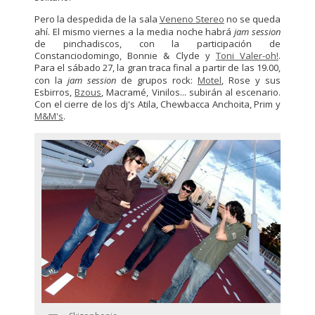
Pero la despedida de la sala
Veneno Stereo
no se queda
ahí. El mismo viernes a la media noche habrá
jam session
de pinchadiscos, con la participación de
Constanciodomingo, Bonnie & Clyde y
Toni Valer-oh!
.
Para el sábado 27, la gran traca final a partir de las 19.00,
con la
jam session
de grupos rock:
Motel
, Rose y sus
Esbirros,
Bzous
, Macramé, Vinilos... subirán al escenario.
Con el cierre de los dj's Atila, Chewbacca Anchoita, Prim y
M&M's
.