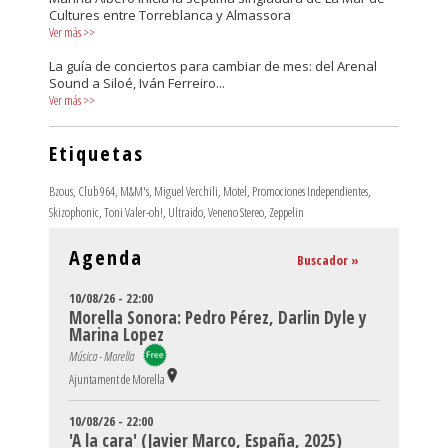
Cultures entre Torreblanca y Almassora
Ver más
>>
La guía de conciertos para cambiar de mes: del Arenal
Sound a Siloé, Iván Ferreiro...
Ver más
>>
Etiquetas
Bzous
,
Club 964
,
M&M's
,
Miguel Verchili
,
Motel
,
Promociones Independientes
,
Skizophonic
,
Toni Valer-oh!
,
Ultraido
,
Veneno Stereo
,
Zeppelin
Agenda
Buscador »
10/08/26 - 22:00
Morella Sonora: Pedro Pérez, Darlin Dyle y
Marina Lopez
Música - Morella
Ajuntament de Morella
10/08/26 - 22:00
'A la cara' (Javier Marco, España, 2025)