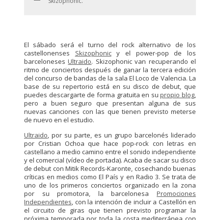
Skizophonic.
El sábado será el turno del rock alternativo de los
castellonenses
Skizophonic
y el power-pop de los
barceloneses
Ultraido
. Skizophonic van recuperando el
ritmo de conciertos después de ganar la tercera edición
del concurso de bandas de la sala El Loco de Valencia. La
base de su repertorio está en su disco de debut, que
puedes descargarte de forma gratuita en su
propio blog
,
pero a buen seguro que presentan alguna de sus
nuevas canciones con las que tienen previsto meterse
de nuevo en el estudio.
Ultraido
, por su parte, es un grupo barcelonés liderado
por Cristian Ochoa que hace pop-rock con letras en
castellano a medio camino entre el sonido independiente
y el comercial (vídeo de portada). Acaba de sacar su disco
de debut con Mitik Records-Karonte, cosechando buenas
críticas en medios como El País y en Radio 3. Se trata de
uno de los primeros conciertos organizado en la zona
por su promotora, la barcelonesa
Promociones
Independientes
, con la intención de incluir a Castellón en
el circuito de giras que tienen previsto programar la
próxima temporada por toda la costa mediterránea con