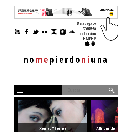
Descárgate
gratis la nueva
aplicación
NMPNU
no
me
pierdo
ni
una
Buscar
Xenia: "Berrea"
Allí donde la músi