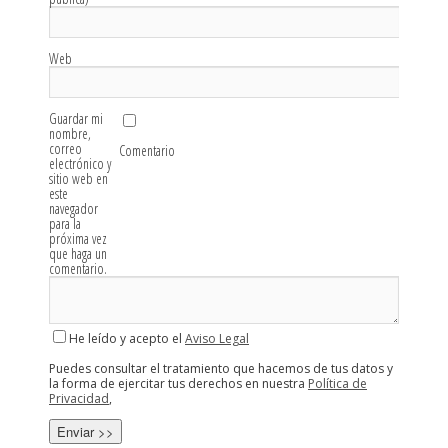
Web
Guardar mi
nombre,
correo
Comentario
electrónico y
sitio web en
este
navegador
para la
próxima vez
que haga un
comentario.
He leído y acepto el
Aviso Legal
Puedes consultar el tratamiento que hacemos de tus datos y
la forma de ejercitar tus derechos en nuestra
Política de
Privacidad
,