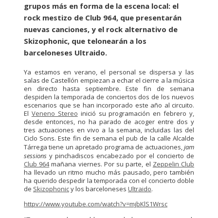
grupos más en forma de la escena local: el
rock mestizo de Club 964, que presentarán
nuevas canciones, y el rock alternativo de
Skizophonic, que telonearán a los
barceloneses Ultraido.
Ya estamos en verano, el personal se dispersa y las
salas de Castellón empiezan a echar el cierre a la música
en directo hasta septiembre. Este fin de semana
despiden la temporada de conciertos dos de los nuevos
escenarios que se han incorporado este año al circuito.
El
Veneno Stereo
inició su programación en febrero y,
desde entonces, no ha parado de acoger entre dos y
tres actuaciones en vivo a la semana, incluidas las del
Ciclo Sons. Este fin de semana el pub de la calle Alcalde
Tárrega tiene un apretado programa de actuaciones,
jam
sessions
y pinchadiscos encabezado por el concierto de
Club 964
mañana viernes. Por su parte, el
Zeppelin Club
ha llevado un ritmo mucho más pausado, pero también
ha querido despedir la temporada con el concierto doble
de
Skizophonic
y los barceloneses
Ultraido
.
httpv://www.youtube.com/watch?v=mjbKlS1Wrsc