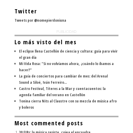
Twitter
Tweets por @nomepierdoniuna
PUBLICIDAD
Lo más visto del mes
El eclipse llena Castellón de ciencia y cultura: guía para vivir
el gran día
Mi Vida Rosa: "Si no volvíamos ahora, ¿cuándo lo íbamos a
hacer?"
La guía de conciertos para cambiar de mes: del Arenal
Sound a Siloé, Iván Ferreiro...
Castro Festival, Títeres a la Mar y cuentacuentos: la
agenda familiar del verano en Castellón
Tonina cierra Nits al Claustre con su mezcla de música afro
y boleros
Most commented posts
30 FIBs: la música resiste, cojea el encuadre