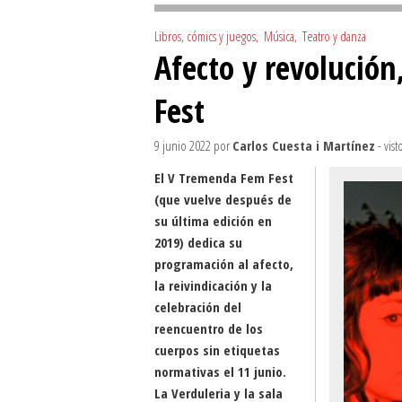
Libros, cómics y juegos
,
Música
,
Teatro y danza
Afecto y revolució
Fest
9 junio 2022
por
Carlos Cuesta i Martínez
- vist
El V Tremenda Fem Fest
(que vuelve después de
su última edición en
2019) dedica su
programación al afecto,
la reivindicación y la
celebración del
reencuentro de los
cuerpos sin etiquetas
normativas el 11 junio.
La Verduleria y la sala