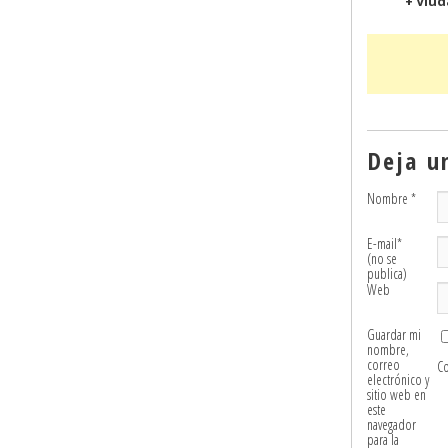
+ Viud
Deja u
Nombre
*
E-mail
*
(no se
publica)
Web
Guardar mi
nombre,
correo
C
electrónico y
sitio web en
este
navegador
para la