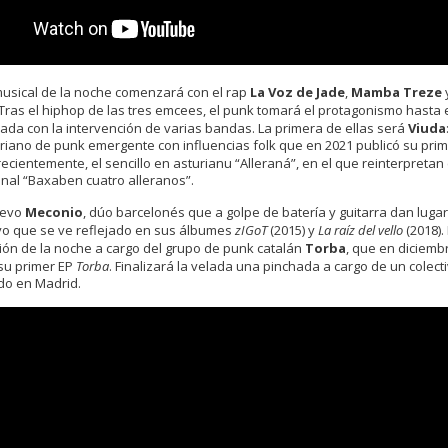
musical de la noche comenzará con el rap
La Voz de Jade
,
Mamba Treze
 Tras el hiphop de las tres emcees, el punk tomará el protagonismo hasta 
elada con la intervención de varias bandas. La primera de ellas será
Viuda
riano de punk emergente con influencias folk que en 2021 publicó su prim
recientemente, el sencillo en asturianu “Alleraná”, en el que reinterpretan 
onal “Baxaben cuatro alleranos”.
levo
Meconio
, dúo barcelonés que a golpe de batería y guitarra dan lugar
vo que se ve reflejado en sus álbumes
zIGoT
(2015) y
La raíz del vello
(2018).
ión de la noche a cargo del grupo de punk catalán
Torba
, que en diciemb
 su primer EP
Torba
. Finalizará la velada una pinchada a cargo de un colect
do en Madrid.