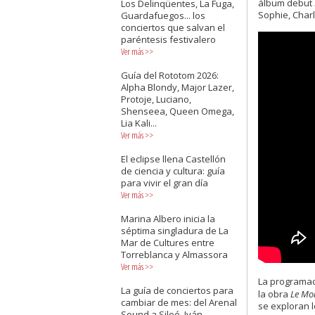
álbum debut
Los Delinqüentes, La Fuga,
Sophie, Char
Guardafuegos... los
conciertos que salvan el
paréntesis festivalero
Ver más
>>
Guía del Rototom 2026:
Alpha Blondy, Major Lazer,
Protoje, Luciano,
Shenseea, Queen Omega,
Lia Kali...
Ver más
>>
El eclipse llena Castellón
de ciencia y cultura: guía
para vivir el gran día
Ver más
>>
Marina Albero inicia la
séptima singladura de La
Mar de Cultures entre
Torreblanca y Almassora
Ver más
>>
La programac
La guía de conciertos para
la obra
Le Mo
cambiar de mes: del Arenal
se exploran l
Sound a Siloé, Iván