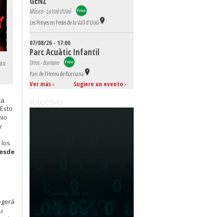
GENZ
Música - La Vall d'Uixó
Les Penyes en Festes de la Vall d’Uixó
07/08/26 - 17:00
Parc Acuàtic Infantil
Otros - Burriana
as
Parc de l’Hereu de Borriana
Ver más
»
Sugiere un evento
»
ta
PUBLICIDAD
 Esto
nio
y
 los
esde
ogerá
u