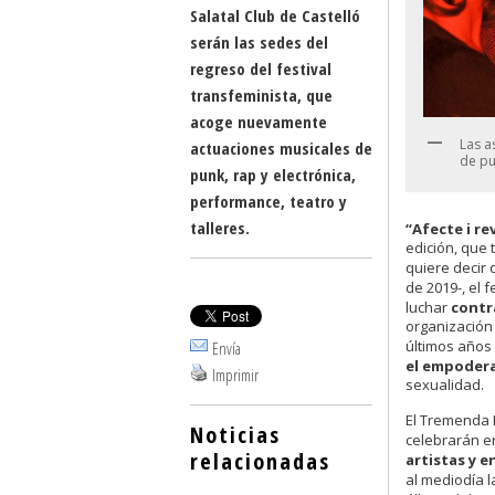
Salatal Club de Castelló
serán las sedes del
regreso del festival
transfeminista, que
acoge nuevamente
Las a
actuaciones musicales de
de pu
punk, rap y electrónica,
performance, teatro y
talleres.
“Afecte i re
edición, que 
quiere decir 
de 2019-, el 
luchar
contr
organización 
últimos años 
Envía
el empodera
Imprimir
sexualidad.
El Tremenda 
Noticias
celebrarán e
relacionadas
artistas y 
al mediodía l