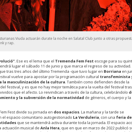
sturianas Viuda actuarán durate la noche en Salatal Club junto a otras propuest
nk y rap.
volució”
. Ese es el lema que el
Tremenda Fem Fest
escoge para su quin
tendrá lugar el sábado 11 de junio y que marca el regreso de su actividad.
que tras tres años del último Tremenda -que tuvo lugar en
Borriana
en ju
festival vuelve para apostar por la programación cultural
transfeminista
a la masculinización de la cultura
. También como defienden desde la
del festival, y es que no hay mejor temática para la vuelta del festival tras
vividos que el afecto. Lo reivindican a través de la cultura, celebrándolo
d
miento y la subversión de la normatividad
de géneros, el cuerpo y la
Fem Fest divide su jornada en
dos espacios
. La mañana y la tarde se
n el espacio comunitario autogestionado
La Verduleria
, con una
feria de
entidades
que se mantendrá activa durante toda la jornada. El espacio ac
a actuación musical de
Anla Hera
, que en que en marzo de 2022 publicó s