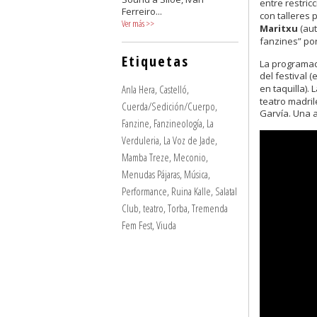
entre restric
Ferreiro...
con talleres
Ver más
>>
Maritxu
(aut
fanzines” po
Etiquetas
La programac
del festival 
Anla Hera
,
Castelló
,
en taquilla).
teatro madri
Cuerda/Sedición/Cuerpo
,
Garvía. Una a
Fanzine
,
Fanzineología
,
La
Verduleria
,
La Voz de Jade
,
Mamba Treze
,
Meconio
,
Menudas Pájaras
,
Música
,
Performance
,
Ruina Kalle
,
Salatal
Club
,
teatro
,
Torba
,
Tremenda
Fem Fest
,
Viuda