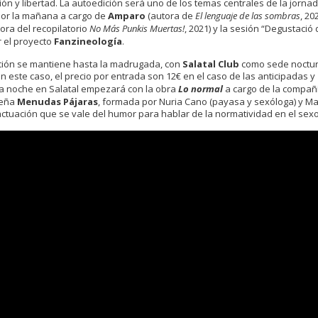
ción y libertad. La autoedición será uno de los temas centrales de la jornad
 por la mañana a cargo de
Amparo
(autora de
El lenguaje de las sombras
, 20
ora del recopilatorio
No Más Punkis Muertas!
, 2021) y la sesión “Degustació
r el proyecto
Fanzineología
.
ión se mantiene hasta la madrugada, con
Salatal Club
como sede noctu
(en este caso, el precio por entrada son 12€ en el caso de las anticipadas y
 La noche en Salatal empezará con la obra
Lo normal
a cargo de la compañ
leña
Menudas Pájaras
, formada por Nuria Cano (payasa y sexóloga) y Ma
ctuación que se vale del humor para hablar de la normatividad en el sexo