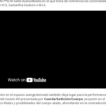
Ni P*ta Ni Santa
(Autoeditado) en el que toma de referencia las sonoridad
li XCX, Samantha Hudson o M.I.A.
ión en el espacio autogestionado también deja lugar para la performanc
nde Soumis XXI
presentada por
Cuerda/Sedición/Cuerpo
: proyecto en el
os límites y posibilidades del cuerpo atado, ahondando en la contradicció