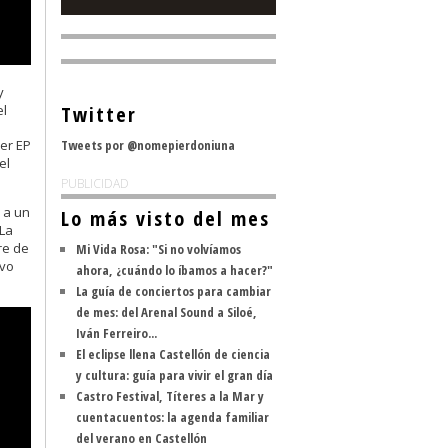
y
el
Twitter
:
er EP
Tweets por @nomepierdoniuna
el
PUBLICIDAD
 a un
Lo más visto del mes
 La
re de
Mi Vida Rosa: "Si no volvíamos
ivo
ahora, ¿cuándo lo íbamos a hacer?"
La guía de conciertos para cambiar
de mes: del Arenal Sound a Siloé,
Iván Ferreiro...
El eclipse llena Castellón de ciencia
y cultura: guía para vivir el gran día
Castro Festival, Títeres a la Mar y
cuentacuentos: la agenda familiar
del verano en Castellón