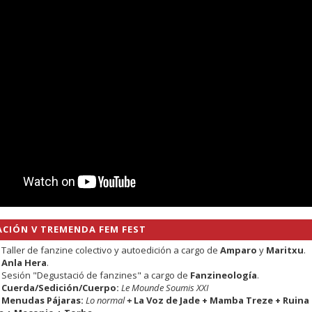
CIÓN V TREMENDA FEM FEST
 Taller de fanzine colectivo y autoedición a cargo de
Amparo
y
Maritxu
.
.
Anla Hera
.
. Sesión "Degustació de fanzines" a cargo de
Fanzineología
.
.
Cuerda/Sedición/Cuerpo:
Le Mounde Soumis XXI
.
Menudas Pájaras:
Lo normal
+
La Voz de Jade + Mamba Treze + Ruina 