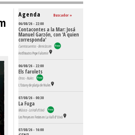
Agenda
Buscador »
em
06/08/26 - 22:00
Contacontes a la Mar: Josá
Manuel Garzón, con 'A quien
corresponda'
Cuentacuentos - Benicàssim
Antfiteatro Pepe Falomir
06/08/26 - 22:00
Els farolets
Otros - Nules
L’Estany de platja de Nules
07/08/26 - 00:30
La Fuga
Música - La Vall d'Uixó
Les Penyes en Festes en La Vall d'Uixó
07/08/26 - 16:00