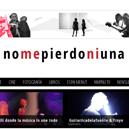
no
me
pierdo
ni
una
E
CINE
FOTOGRAFÍA
LIBROS
ESPAI MENUT
NMPNU TV
NEWSLE
llí donde la música lo une todo
Guitarricadelafuente & Troye