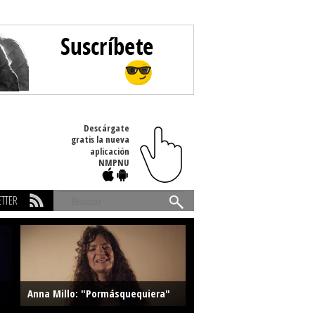
Descárgate
gratis la nueva
aplicación
NMPNU
TTER
Buscar
Anna Millo: "Pormásquequiera"
Farlise: "Marmelade"