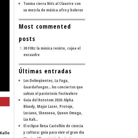
Tonina cierra Nits al Claustre con
su mezcla de música afro y boleros
Most commented
posts
30 FIBs: la música resiste, cojea el
encuadre
Últimas entradas
Los Delinqüentes, La Fuga,
Guardafuegos... los conciertos que
salvan el paréntesis festivalero
Guía del Rototom 2026: Alpha
Blondy, Major Lazer, Protoje,
Luciano, Shenseea, Queen Omega,
Lia Kali...
El eclipse llena Castellón de ciencia
y cultura: guía para vivir el gran día
Kalle