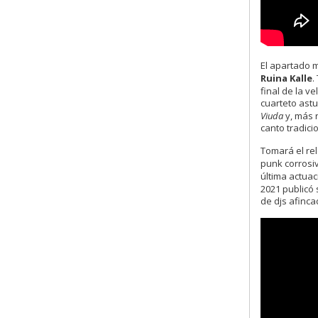
El apartado 
Ruina Kalle
.
final de la v
cuarteto astu
Viuda
y, más 
canto tradici
Tomará el re
punk corrosi
última actuac
2021 publicó
de djs afinca