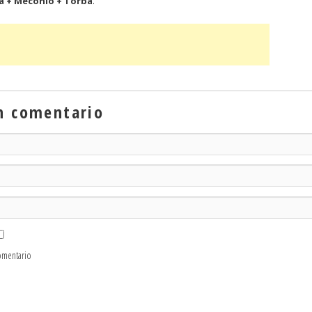
a + Meconio + Torba
.
n comentario
omentario