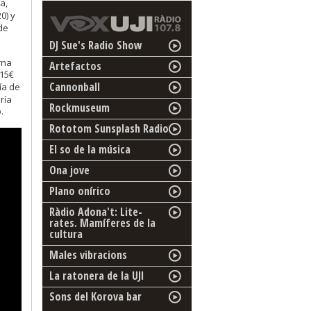
a,
20) y
 de
DJ Sue's Radio Show
rna
Artefactos
 15€
Cannonball
ía de
ría
Rockmuseum
.
Rototom Sunsplash Radio
El so de la música
Ona jove
Plano onírico
Ràdio Adona't: Lite-
rates. Mamíferes de la
cultura
Males vibracions
La ratonera de la UJI
Sons del Korova bar