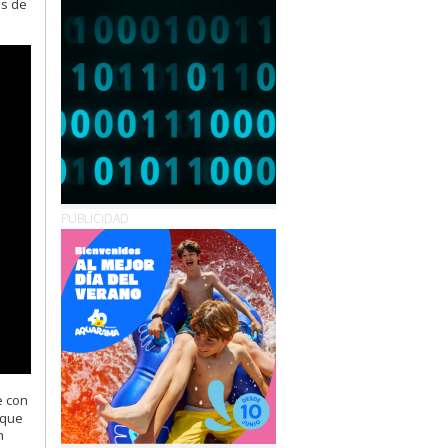
es de
PUBLICIDAD
e con
 que
n