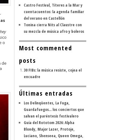
Castro Festival, Títeres a la Mar y
cuentacuentos: la agenda familiar
r
del verano en Castellón
las
Tonina cierra Nits al Claustre con
su mezcla de música afro y boleros
they
sico
e o
Most commented
posts
á de
da
30 FIBs: la música resiste, cojea el
encuadre
Últimas entradas
Los Delinqüentes, La Fuga,
Guardafuegos... los conciertos que
salvan el paréntesis festivalero
Guía del Rototom 2026: Alpha
Blondy, Major Lazer, Protoje,
Luciano, Shenseea, Queen Omega,