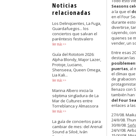
Todo esto vi
Noticias
Seasons cel
relacionadas
a la que el
d
en el Four S
durante esto
Los Delinqüentes, La Fuga,
divertirse, t
Guardafuegos... los
cayendo, con
conciertos que salvan el
quienes se 
paréntesis festivalero
vender, un so
Ver más
>>
Entre esas 2
Guía del Rototom 2026:
destacan las
Alpha Blondy, Major Lazer,
posiblement
Protoje, Luciano,
puertas
, al
Shenseea, Queen Omega,
el clímax que
Lia Kali...
de grabacion
Ver más
>>
protagonistas,
llenazo con 
Marina Albero inicia la
también han 
séptima singladura de La
del Four Se
Mar de Cultures entre
enlaces a la
Torreblanca y Almassora
Ver más
>>
27/I/08. Maik
24/II/08. Thu
La guía de conciertos para
30/III/08.
Seño
cambiar de mes: del Arenal
24/V/08. Airb
Sound a Siloé, Iván
15/XI/08. Mis