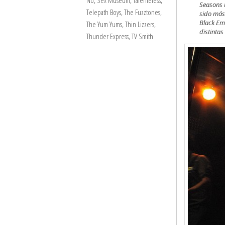
No
,
Sex Museum
,
Talenteless
,
Seasons 
Telepath Boys
,
The Fuzztones
,
sido más 
Black Emo
The Yum Yums
,
Thin Lizzers
,
distintas
Thunder Express
,
TV Smith