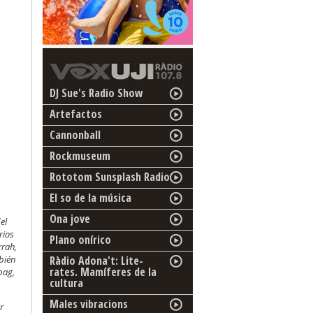
DJ Sue's Radio Show
Artefactos
Cannonball
Rockmuseum
Rototom Sunsplash Radio
El so de la música
Ona jove
el
rios
Plano onírico
rrah,
Ràdio Adona't: Lite-
bién
rates. Mamíferes de la
bag,
cultura
Males vibracions
r