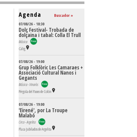
Agenda
Buscador »
07/08/26 - 18:30
Dolç Festival- Trobada de
dolçaina i tabal: Colla El Trull
Música
Càlig
07/08/26 - 19:00
Grup Folklòric Les Camaraes +
Associació Cultural Nanos i
Gegants
Música - Vinaròs
Pérgola del Paseo de Colón
07/08/26 - 19:00
'Eirené', por La Troupe
Malabó
Circo - Argelita
Plaza Jubilados de Argelita