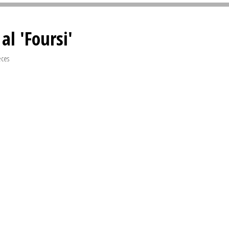
Sivan...
al 'Foursi'
eces