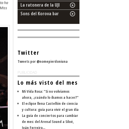
ta ha
La ratonera de la UJI
 Miss
Sons del Korova bar
Twitter
Tweets por @nomepierdoniuna
PUBLICIDAD
Lo más visto del mes
Mi Vida Rosa: "Si no volvíamos
ahora, ¿cuándo lo íbamos a hacer?"
El eclipse llena Castellón de ciencia
y cultura: guía para vivir el gran día
La guía de conciertos para cambiar
de mes: del Arenal Sound a Siloé,
Iván Ferreiro...