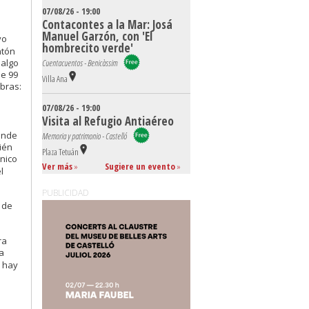
07/08/26 - 19:00
Contacontes a la Mar: Josá
Manuel Garzón, con 'El
vo
hombrecito verde'
ntón
Cuentacuentos - Benicàssim
 algo
de 99
Villa Ana
bras:
07/08/26 - 19:00
Visita al Refugio Antiaéreo
onde
Memoria y patrimonio - Castelló
ién
Plaza Tetuán
nico
Ver más
»
Sugiere un evento
»
l
PUBLICIDAD
 de
ra
a
o hay