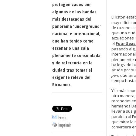
protagonizados por
algunas de las bandas
El listón est
más destacadas del
muy difícil: 
panorama 'underground'
de razones i
que una ciud
nacional e internacional,
actuaciones y
que han tenido como
el
Four Sea
escenario una sala
pasando alg
internacional
plenamente consolidada
plenamente
y de referencia en la
ha logrado h
ciudad tras tomar el
acude por su
pero
que arras
exigente relevo del
tiempo hasta 
Ricoamor.
Y lo más imp
otra manera, 
reconocimient
hermanos Dav
llevar a sus
paralela al 
Envía
que mirar la 
Imprimir
convirtiera e