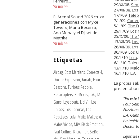
Ferreiro...
29/XI/08.
Sex
Ver más
>>
27/XII/08.
Los
17/I/09.
Telep
El Arenal Sound 2026 cruza
7/II/09.
Conec
generaciones con Myke
5/III/09.
The F
Towers, María Becerra,
29/III/09.
Los 
Ana Mena y el DJ set de
25/X/09.
The
Metrika
13/XII/09.
Los
Ver más
>>
26/XII/09.
Los
30/I/09. Los 
20/II/10.
Lula
.
Etiquetas
6/III/10. Tale
13/III/10. Malo
Airbag
,
Boss Martians
,
Conecta 4
,
16/III/10. L.A.
Doctor Explosión
,
Farrah
,
Four
La propia sa
Seasons
,
Furious People
,
presentaban 
Hellacopters
,
Hi-Risers
,
L.A.
,
LA
"En este
Guns
,
Layabouts
,
Lid Vil
,
Los
Four Seas
Chicos
,
Los Coronas
,
Los
Fuzztone
L.A. Guns
Reactivos
,
Lula
,
Maika Makovski
,
ha tenido
Malos Vicios
,
Miss Black Emotion
,
Doctor Ex
Paul Collins
,
Ricoamor
,
Señor
Lejos de 