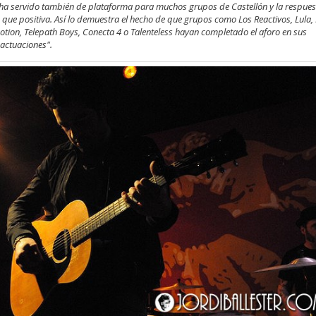
ha servido también de plataforma para muchos grupos de Castellón y la respues
que positiva. Así lo demuestra el hecho de que grupos como Los Reactivos, Lula,
tion, Telepath Boys, Conecta 4 o Talenteless hayan completado el aforo en sus
 actuaciones".