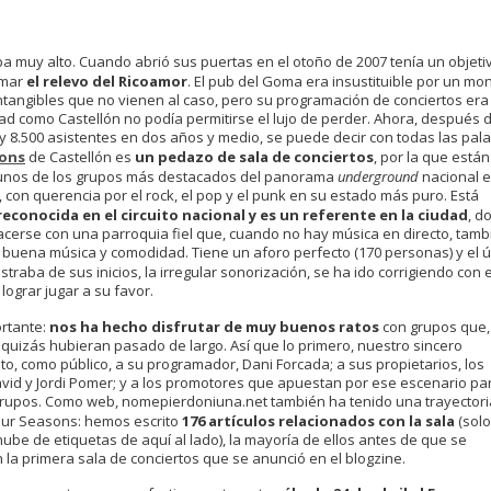
aba muy alto. Cuando abrió sus puertas en el otoño de 2007 tenía un objeti
tomar
el relevo del Ricoamor
. El pub del Goma era insustituible por un mo
ntangibles que no vienen al caso, pero su programación de conciertos era
ad como Castellón no podía permitirse el lujo de perder. Ahora, después 
 8.500 asistentes en dos años y medio, se puede decir con todas las pala
sons
de Castellón es
un pedazo de sala de conciertos
, por la que están
unos de los grupos más destacados del panorama
underground
nacional e
, con querencia por el rock, el pop y el punk en su estado más puro. Está
reconocida en el circuito nacional y es un referente en la ciudad
, d
acerse con una parroquia fiel que, cuando no hay música en directo, tamb
 buena música y comodidad. Tiene un aforo perfecto (170 personas) y el ú
traba de sus inicios, la irregular sonorización, se ha ido corrigiendo con e
lograr jugar a su favor.
ortante:
nos ha hecho disfrutar de muy buenos ratos
con grupos que,
quizás hubieran pasado de largo. Así que lo primero, nuestro sincero
o, como público, a su programador, Dani Forcada; a sus propietarios, los
id y Jordi Pomer; y a los promotores que apuestan por ese escenario pa
 grupos. Como web, nomepierdoniuna.net también ha tenido una trayectori
Four Seasons: hemos escrito
176 artículos relacionados con la sala
(sol
nube de etiquetas de aquí al lado), la mayoría de ellos antes de que se
n la primera sala de conciertos que se anunció en el blogzine.