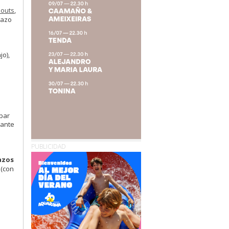
outs
,
nazo
jo),
bar
lante
PUBLICIDAD
nazos
 (con