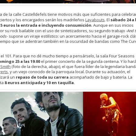
la de la calle Castelldefels tiene motivos más que suficientes para celebra
ciertos y los encargados serán los madrileños
Layabouts
. El
sábado 24 a 
o 5 euros la entrada e incluyendo consumición
. Aunque en sus inicios
r su rock bailable con el uso de sintetizadores, su segundo trabajo -
And 
oods
- supone un viraje estilístico: un acercamiento hacia el garage-rock clá
l tiempo que se adentran también en la oscuridad de bandas como The Cur
, el 101. Para que no dé mucho tiempo a pensárselo, la sala Four Seasons
mingo 25 a las 19.00
el primer concierto de la segunda centena. Y lo har
 Smith
(foto de la derecha, abajo), el que fuera líder de la legendaria ban
erts
, y un viejo conocido de la parroquia local. Durante su actuación, el
lizará un
repaso de toda su carrera
acompañado de bajo y batería. La
sta
8 euros anticipada y 10 en taquilla
.