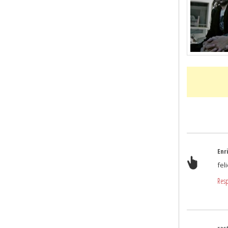
Enr
fel
Res
rast