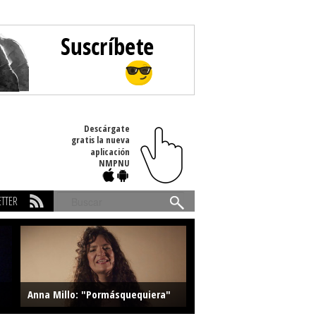
Descárgate
gratis la nueva
aplicación
NMPNU
TTER
Buscar
Anna Millo: "Pormásquequiera"
Farlise: "Marmelade"