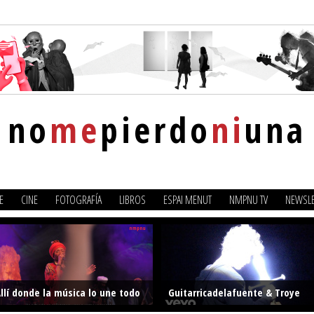
no
me
pierdo
ni
una
E
CINE
FOTOGRAFÍA
LIBROS
ESPAI MENUT
NMPNU TV
NEWSLE
llí donde la música lo une todo
Guitarricadelafuente & Troye