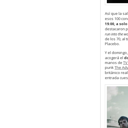
Así que la sa
esos 100 con
19.00, a sol
destacaron po
run into the w
de los 70, a
Placebo.
Y el domingo
acogerá el
do
manos de
TV
punk
The Adv
británico rea
entrada cue