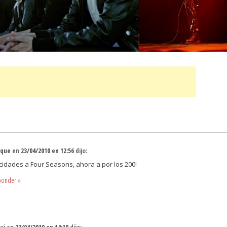
ique
en
23/04/2010 en 12:56
dijo:
icidades a Four Seasons, ahora a por los 200!
ponder
»
ri
en
23/04/2010 en 14:10
dijo: