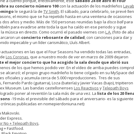
ene a cuento porque, efectivamente, este
sábado 24 de abril el Four
ebra su concierto número 100
con la actuación de los madrileños
Layab
omingo
le seguirá la de
TV Smith
. El sábado, para celebrarlo, se prevé lle
easons, el mismo que se ha repetido hasta en una veintena de ocasiones
s dos años y medio. Más de 150 personas reunidas bajo la
disco ball
para
ambién para evadirse ante toda la que ha caído en ese periodo y sigue
 la música en directo. Como ocurrió el pasado viernes con
L.A.
(foto de aba
marcaron un
concierto rebosante de calidad
, con canciones para dar y
nido impecable y un líder carismático, Lluís Albert.
0 actuaciones en las que el Four Seasons ha vendido todas las entradas,
 de
Los Coronas
, que a nuestro modo de ver en marzo de 2009 dejaron
e el mejor concierto que ha acogido la sala desde que abrió sus
 menos de los que hemos podido ver. En el vídeo de arriba puedes compro
 se alcanzó; el propio grupo madrileño lo tiene colgado en su MySpace de
es oficiales y acumula cerca de 5.000 reproducciones. Tres de sus
 Fernando Pardo (guitarra), Loza (batería) y Javier Vacas (bajo), tripitieron
Sex Museum. Las bandas castellonenses
Los Reactivos
y
Telepath Boys
logrado poner al reventón la sala más de una vez. La
lista de los 20 lle
asons
-19 más el previsible del sábado para el aniversario- es la siguiente
s crónicas publicadas en nomepierdoniuna.net):
a Makovski.
nder Express.
r No + Telepath Boys
.
ag + Fastfood.
s Black Emotion.