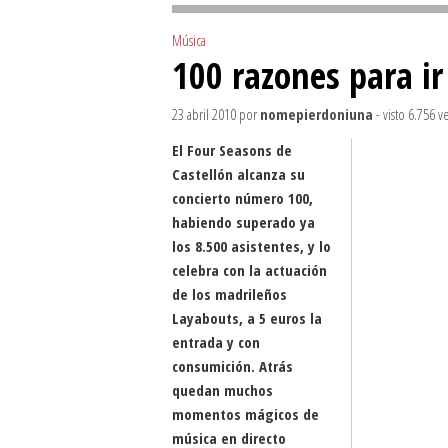
Música
100 razones para ir 
23 abril 2010
por
nomepierdoniuna
- visto 6.756 v
El Four Seasons de
Castellón alcanza su
concierto número 100,
habiendo superado ya
los 8.500 asistentes, y lo
celebra con la actuación
de los madrileños
Layabouts, a 5 euros la
entrada y con
consumición. Atrás
quedan muchos
momentos mágicos de
música en directo