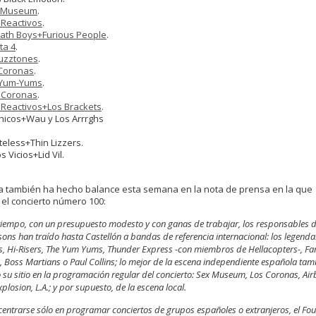
 Museum
.
 Reactivos
.
ath Boys+Furious People
.
ta 4
.
uzztones
.
Coronas
.
 Yum-Yums
.
 Coronas
.
 Reactivos+Los Brackets
.
Chicos+Wau y Los Arrrghs
nteless+Thin Lizzers.
s Vicios+Lid Vil.
la también ha hecho balance esta semana en la nota de prensa en la que
el concierto número 100:
 tiempo, con un presupuesto modesto y con ganas de trabajar, los responsables d
ons han traído hasta Castellón a bandas de referencia internacional: los legenda
s, Hi-Risers, The Yum Yums, Thunder Express -con miembros de Hellacopters-, Fa
, Boss Martians o Paul Collins; lo mejor de la escena independiente española tam
 su sitio en la programación regular del concierto: Sex Museum, Los Coronas, Air
plosion, L.A.; y por supuesto, de la escena local.
centrarse sólo en programar conciertos de grupos españoles o extranjeros, el Fou