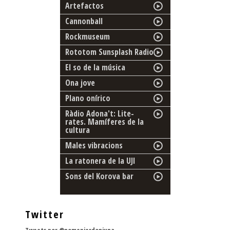
Artefactos
Cannonball
Rockmuseum
Rototom Sunsplash Radio
El so de la música
Ona jove
Plano onírico
Ràdio Adona't: Lite-
rates. Mamíferes de la
cultura
Males vibracions
La ratonera de la UJI
Sons del Korova bar
Twitter