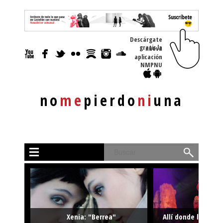
Descárgate
gratis la nueva
aplicación
NMPNU
no
me
pierdo
ni
una
Buscar
Xenia: "Berrea"
Allí donde la músi