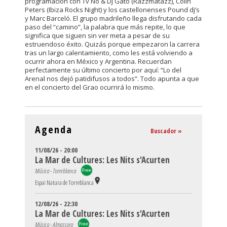
programación con Tv No & Dj Gato (Razzmatazz), Colin
Peters (Ibiza Rocks Night) y los castellonenses Pound dj’s
y Marc Barceló. El grupo madrileño llega disfrutando cada
paso del “camino”, la palabra que más repite, lo que
significa que siguen sin ver meta a pesar de su
estruendoso éxito. Quizás porque empezaron la carrera
tras un largo calentamiento, como les está volviendo a
ocurrir ahora en México y Argentina. Recuerdan
perfectamente su último concierto por aquí: “Lo del
Arenal nos dejó patidifusos a todos”. Todo apunta a que
en el concierto del Grao ocurrirá lo mismo.
Agenda
Buscador »
11/08/26 - 20:00
La Mar de Cultures: Les Nits s'Acurten
Música - Torreblanca
Espai Natura de Torreblanca
12/08/26 - 22:30
La Mar de Cultures: Les Nits s'Acurten
Música - Almassora