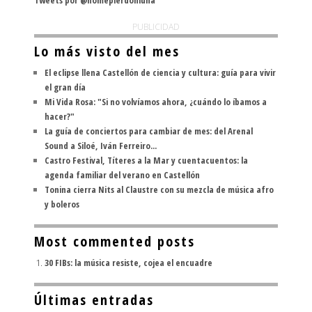
Tweets por @nomepierdoniuna
PUBLICIDAD
Lo más visto del mes
El eclipse llena Castellón de ciencia y cultura: guía para vivir
el gran día
Mi Vida Rosa: "Si no volvíamos ahora, ¿cuándo lo íbamos a
hacer?"
La guía de conciertos para cambiar de mes: del Arenal
Sound a Siloé, Iván Ferreiro...
Castro Festival, Títeres a la Mar y cuentacuentos: la
agenda familiar del verano en Castellón
Tonina cierra Nits al Claustre con su mezcla de música afro
y boleros
Most commented posts
30 FIBs: la música resiste, cojea el encuadre
Últimas entradas