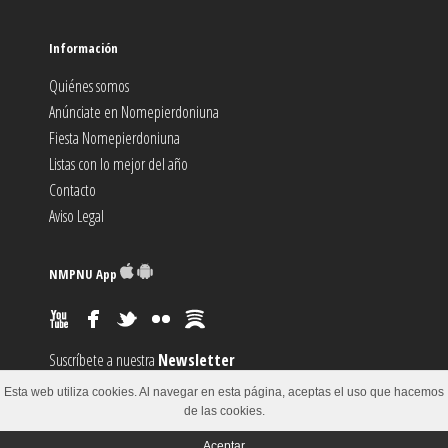
Información
Quiénes somos
Anúnciate en Nomepierdoniuna
Fiesta Nomepierdoniuna
Listas con lo mejor del año
Contacto
Aviso Legal
NMPNU App
Suscríbete a nuestra
Newsletter
Suscríbete al canal
RSS
Esta web utiliza cookies. Al navegar en esta página, aceptas el uso que hacemos
Sugiere un
Evento
de las cookies.
Aceptar