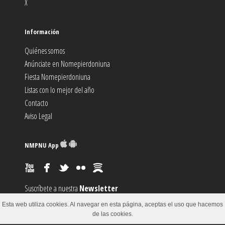
X
Información
Quiénes somos
Anúnciate en Nomepierdoniuna
Fiesta Nomepierdoniuna
Listas con lo mejor del año
Contacto
Aviso Legal
NMPNU App
Suscríbete a nuestra
Newsletter
Suscríbete al canal
RSS
Esta web utiliza cookies. Al navegar en esta página, aceptas el uso que hacemos
Sugiere un
Evento
de las cookies.