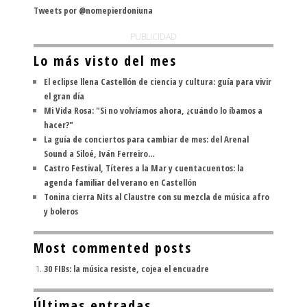
Tweets por @nomepierdoniuna
PUBLICIDAD
Lo más visto del mes
El eclipse llena Castellón de ciencia y cultura: guía para vivir
el gran día
Mi Vida Rosa: "Si no volvíamos ahora, ¿cuándo lo íbamos a
hacer?"
La guía de conciertos para cambiar de mes: del Arenal
Sound a Siloé, Iván Ferreiro...
Castro Festival, Títeres a la Mar y cuentacuentos: la
agenda familiar del verano en Castellón
Tonina cierra Nits al Claustre con su mezcla de música afro
y boleros
Most commented posts
30 FIBs: la música resiste, cojea el encuadre
Últimas entradas