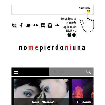
Descárgate
gratis la nueva
aplicación
NMPNU
no
me
pierdo
ni
una
Buscar
Xenia: "Berrea"
Allí donde la músi