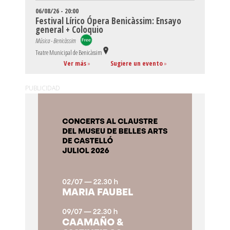
06/08/26 - 20:00
Festival Lírico Ópera Benicàssim: Ensayo
general + Coloquio
Música - Benicàssim
Teatre Municipal de Benicàssim
Ver más
»
Sugiere un evento
»
PUBLICIDAD