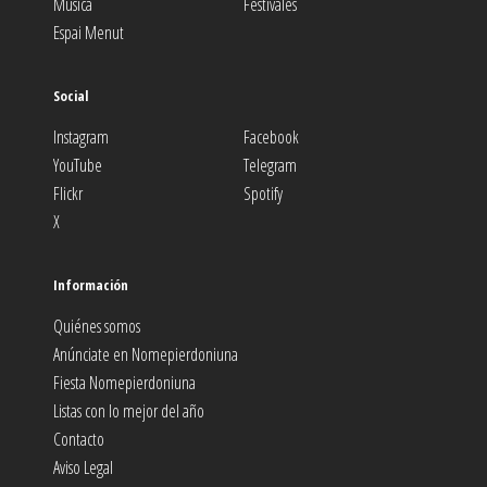
Música
Festivales
Espai Menut
Social
Instagram
Facebook
YouTube
Telegram
Flickr
Spotify
X
Información
Quiénes somos
Anúnciate en Nomepierdoniuna
Fiesta Nomepierdoniuna
Listas con lo mejor del año
Contacto
Aviso Legal