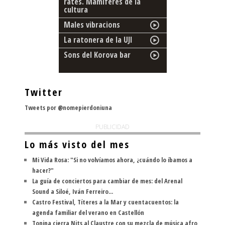
rates. Mamíferes de la
cultura
Males vibracions
La ratonera de la UJI
Sons del Korova bar
Twitter
Tweets por @nomepierdoniuna
PUBLICIDAD
Lo más visto del mes
Mi Vida Rosa: "Si no volvíamos ahora, ¿cuándo lo íbamos a
hacer?"
La guía de conciertos para cambiar de mes: del Arenal
Sound a Siloé, Iván Ferreiro...
Castro Festival, Títeres a la Mar y cuentacuentos: la
agenda familiar del verano en Castellón
Tonina cierra Nits al Claustre con su mezcla de música afro