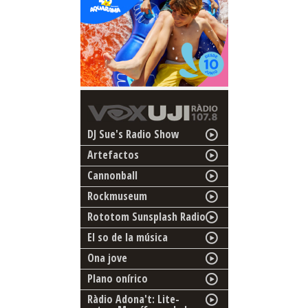
DJ Sue's Radio Show
Artefactos
Cannonball
Rockmuseum
Rototom Sunsplash Radio
El so de la música
Ona jove
Plano onírico
Ràdio Adona't: Lite-