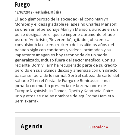
Fuego
18/07/2012
-
Festivales
,
Música
El lado glamouroso de la sociedad (el icono Marilyn
Monroe) y el desagradable (el asesino Charles Manson)
se unen en el personaje Marilyn Manson, aunque en un
pulso desigual en el que se impone claramente el lado
oscuro. ‘Anticristo’, ‘Reverendo’, agitador, obsceno…
convulsionó la escena rockera de los últimos años del
pasado siglo con canciones y vídeos incómodos y su
impactante imagen es hoy reconocida de un modo
generalizado, incluso fuera del sector metálico. Con su
reciente 'Born Villain' ha recuperado parte de su crédito
perdido en sus últimos discos y amenaza con un directo
bastante fuera de lo normal. Será el cabeza de cartel del
sábado 21 en el Costa de Fuego de Benicàssim, una
jornada con mucha presencia de la zona norte de
Europa: Nightwish, In Flames, Opeth y Katatonia. Entre
uno y otros se cuelan nombres de aquí como Hamlet y
Berri Txarrak.
Agenda
Buscador »