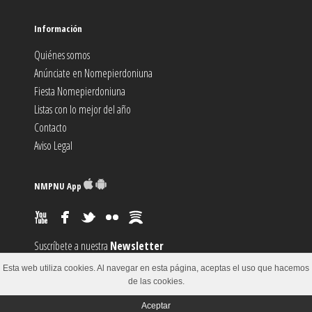
Información
Quiénes somos
Anúnciate en Nomepierdoniuna
Fiesta Nomepierdoniuna
Listas con lo mejor del año
Contacto
Aviso Legal
NMPNU App
Suscríbete a nuestra
Newsletter
Suscríbete al canal
RSS
Esta web utiliza cookies. Al navegar en esta página, aceptas el uso que hacemos
Sugiere un
Evento
de las cookies.
Aceptar