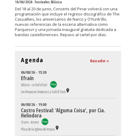
16/06/2026
-
Festivales
,
Música
Del 18 al 20 de junio, Concerts del Pinar volverá con una
programación que incluye el regreso discográfico de The
Casualties, los aniversarios de Narco y O'Funk'illo,
nuevas referencias de la escena alternativa como
Parquesvr y una jornada inaugural gratuita dedicada a
bandas castellonenses. Repaso al cartel por días.
Agenda
Buscador »
06/08/26 - 15:30
Efraín
Música - La Vall d'Uixó
Les Penyes en Festes en La Vall d'Uixó
06/08/26 - 19:00
Castro Festival: 'Alguma Coisa', por Cia.
Heliodora
Teatro - Artana
Plaza de la Iglesia de Artana