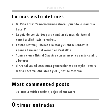
PUBLICIDAD
Lo más visto del mes
Mi Vida Rosa: "Si no volvíamos ahora, ¿cuándo lo íbamos a
hacer?"
La guía de conciertos para cambiar de mes: del Arenal
Sound a Siloé, Iván Ferreiro...
Castro Festival, Títeres a la Mar y cuentacuentos: la
agenda familiar del verano en Castellón
Tonina cierra Nits al Claustre con su mezcla de música afro
y boleros
El Arenal Sound 2026 cruza generaciones con Myke Towers,
María Becerra, Ana Mena y el DJ set de Metrika
Most commented posts
30 FIBs: la música resiste, cojea el encuadre
Últimas entradas