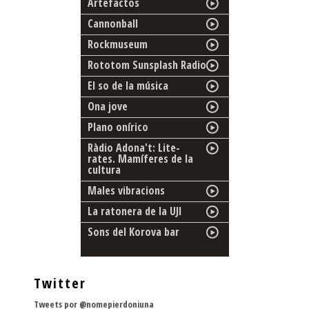
Artefactos
Cannonball
Rockmuseum
Rototom Sunsplash Radio
El so de la música
Ona jove
Plano onírico
Ràdio Adona't: Lite-
rates. Mamíferes de la
cultura
Males vibracions
La ratonera de la UJI
Sons del Korova bar
Twitter
Tweets por @nomepierdoniuna