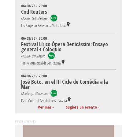
06/08/26 - 20:00
Cod Routers
Música - La Vall d'Uixó
Les Penyes en Festes en La Vall d'Uixó
06/08/26 - 20:00
Festival Lírico Ópera Benicàssim: Ensayo
general + Coloquio
Música - Benicàssim
Teatre Municipal de Benicàssim
06/08/26 - 20:00
José Boto, en el III Cicle de Comèdia a la
Mar
Monólogo - Almassora
Espai Cultural Benafelí de Almassora
Ver más
»
Sugiere un evento
»
PUBLICIDAD