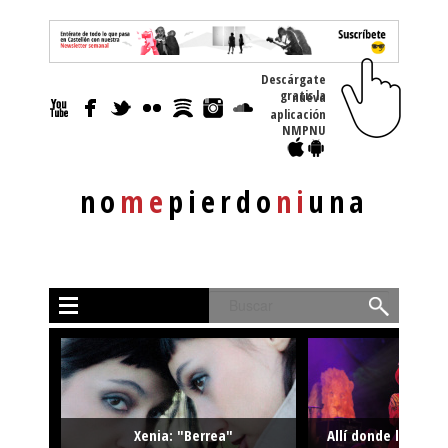
Descárgate
gratis la nueva
aplicación
NMPNU
no
me
pierdo
ni
una
Buscar
Xenia: "Berrea"
Allí donde la músi