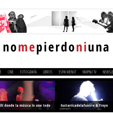
no
me
pierdo
ni
una
E
CINE
FOTOGRAFÍA
LIBROS
ESPAI MENUT
NMPNU TV
NEWSLE
llí donde la música lo une todo
Guitarricadelafuente & Troye