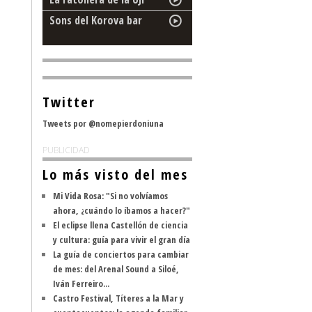
Sons del Korova bar
Twitter
Tweets por @nomepierdoniuna
PUBLICIDAD
Lo más visto del mes
Mi Vida Rosa: "Si no volvíamos
ahora, ¿cuándo lo íbamos a hacer?"
El eclipse llena Castellón de ciencia
y cultura: guía para vivir el gran día
La guía de conciertos para cambiar
de mes: del Arenal Sound a Siloé,
Iván Ferreiro...
Castro Festival, Títeres a la Mar y