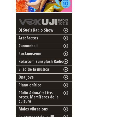
DJ Sue's Radio Show
Artefactos
Cannonball
Rockmuseum
Rototom Sunsplash Radio
El so de la música
Ona jove
Plano onírico
Ràdio Adona't: Lite-
rates. Mamíferes de la
cultura
Males vibracions
La ratonera de la UJI