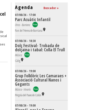
Agenda
Buscador »
cel
07/08/26 - 17:00
Parc Acuàtic Infantil
Otros - Burriana
Parc de l’Hereu de Borriana
 de
sical
07/08/26 - 18:30
nses
Dolç Festival- Trobada de
dolçaina i tabal: Colla El Trull
Música
Càlig
07/08/26 - 19:00
Grup Folklòric Les Camaraes +
Associació Cultural Nanos i
Gegants
Música - Vinaròs
Pérgola del Paseo de Colón
07/08/26 - 19:00