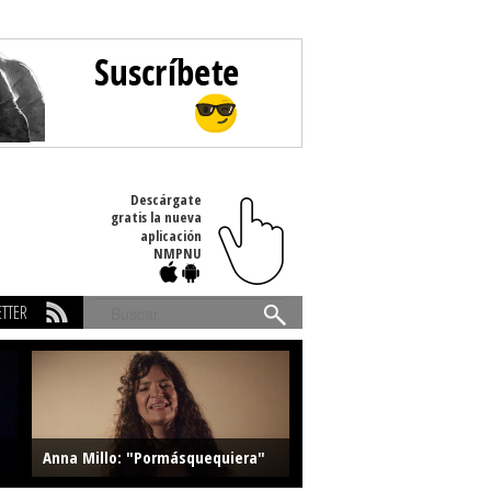
Descárgate
gratis la nueva
aplicación
NMPNU
TTER
Buscar
Anna Millo: "Pormásquequiera"
Farlise: "Marmelade"