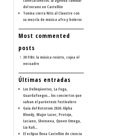
cuentacuentos: la agenda familiar
del verano en Castellón
Tonina cierra Nits al Claustre con
su mezcla de música afro y boleros
Most commented
posts
30 FIBs: la música resiste, cojea el
encuadre
Últimas entradas
Los Delinqüentes, La Fuga,
Guardafuegos... los conciertos que
salvan el paréntesis festivalero
Guía del Rototom 2026: Alpha
Blondy, Major Lazer, Protoje,
Luciano, Shenseea, Queen Omega,
Lia Kali...
El eclipse llena Castellón de ciencia