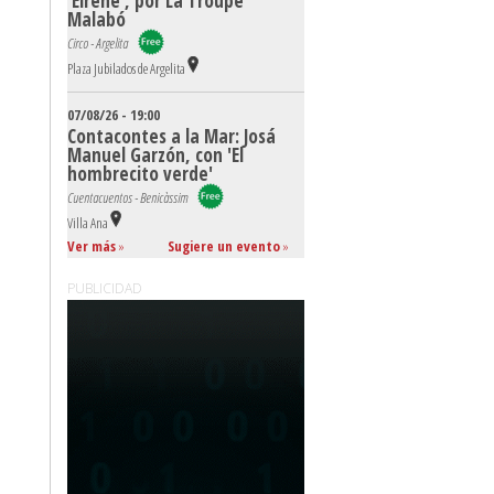
'Eirené', por La Troupe
Malabó
Circo - Argelita
Plaza Jubilados de Argelita
07/08/26 - 19:00
Contacontes a la Mar: Josá
Manuel Garzón, con 'El
hombrecito verde'
Cuentacuentos - Benicàssim
Villa Ana
Ver más
»
Sugiere un evento
»
PUBLICIDAD