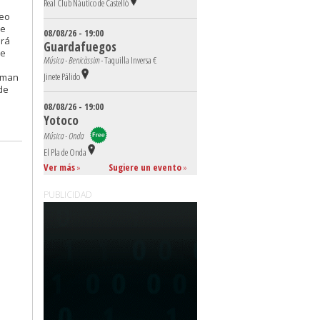
Real Club Náutico de Castelló
reo
de
08/08/26 - 19:00
irá
Guardafuegos
de
Música - Benicàssim -
Taquilla Inversa €
Jinete Pálido
orman
de
08/08/26 - 19:00
Yotoco
Música - Onda
El Pla de Onda
Ver más
»
Sugiere un evento
»
PUBLICIDAD