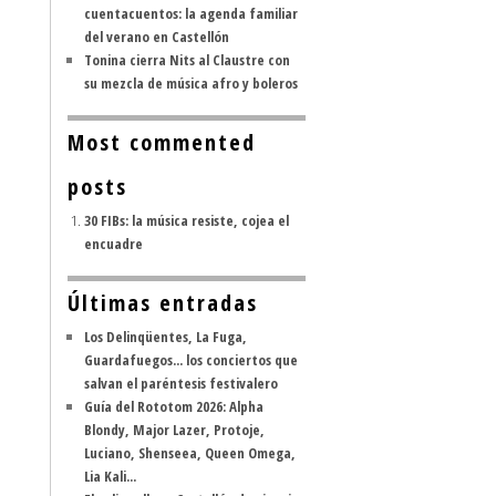
cuentacuentos: la agenda familiar
del verano en Castellón
Tonina cierra Nits al Claustre con
su mezcla de música afro y boleros
Most commented
posts
30 FIBs: la música resiste, cojea el
encuadre
Últimas entradas
Los Delinqüentes, La Fuga,
Guardafuegos... los conciertos que
salvan el paréntesis festivalero
Guía del Rototom 2026: Alpha
Blondy, Major Lazer, Protoje,
Luciano, Shenseea, Queen Omega,
Lia Kali...