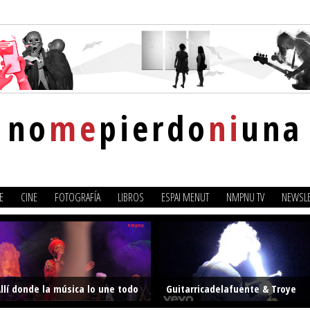
no
me
pierdo
ni
una
E
CINE
FOTOGRAFÍA
LIBROS
ESPAI MENUT
NMPNU TV
NEWSLE
llí donde la música lo une todo
Guitarricadelafuente & Troye