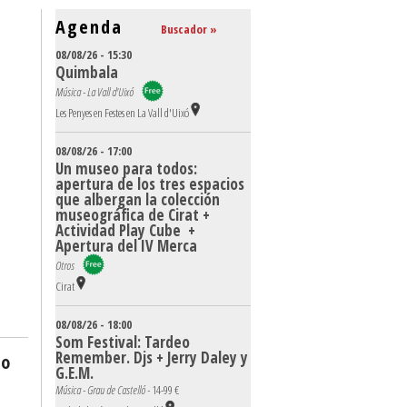
Agenda
Buscador »
08/08/26 - 15:30
Quimbala
Música - La Vall d'Uixó
Les Penyes en Festes en La Vall d'Uixó
08/08/26 - 17:00
Un museo para todos:
apertura de los tres espacios
que albergan la colección
museográfica de Cirat +
Actividad Play Cube +
Apertura del IV Merca
Otros
Cirat
08/08/26 - 18:00
Som Festival: Tardeo
Remember. Djs + Jerry Daley y
no
G.E.M.
Música - Grau de Castelló -
14-99 €