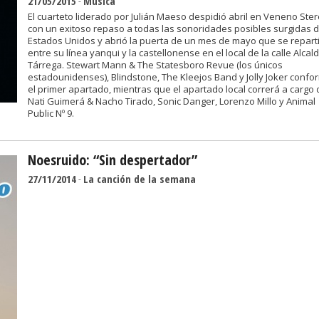
21/05/2015
-
Música
El cuarteto liderado por Julián Maeso despidió abril en Veneno Ste
con un exitoso repaso a todas las sonoridades posibles surgidas 
Estados Unidos y abrió la puerta de un mes de mayo que se repart
entre su línea yanqui y la castellonense en el local de la calle Alcal
Tárrega. Stewart Mann & The Statesboro Revue (los únicos
estadounidenses), Blindstone, The Kleejos Band y Jolly Joker conf
el primer apartado, mientras que el apartado local correrá a cargo 
Nati Guimerá & Nacho Tirado, Sonic Danger, Lorenzo Millo y Animal
Public Nº 9.
Noesruido: “Sin despertador”
27/11/2014
-
La canción de la semana