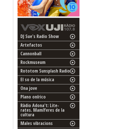
DJ Sue's Radio Show
Artefactos
Cannonball
Rockmuseum
Rototom Sunsplash Radio
El so de la música
Ona jove
Plano onírico
Ràdio Adona't: Lite-
rates. Mamíferes de la
cultura
Males vibracions