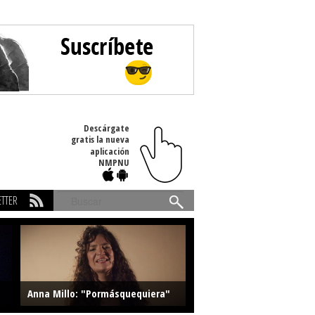
Descárgate
gratis la nueva
aplicación
NMPNU
TTER
Buscar
Anna Millo: "Pormásquequiera"
Farlise: "Marmelade"