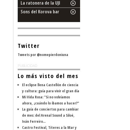
La ratonera de la UJI
Sons del Korova bar
Twitter
Tweets por @nomepierdoniuna
PUBLICIDAD
Lo más visto del mes
El eclipse llena Castellón de ciencia
y cultura: guía para vivir el gran día
Mi Vida Rosa: "Si no volvíamos
ahora, ¿cuándo lo íbamos a hacer?"
La guía de conciertos para cambiar
de mes: del Arenal Sound a Siloé,
Iván Ferreiro...
Castro Festival, Títeres a la Mar y