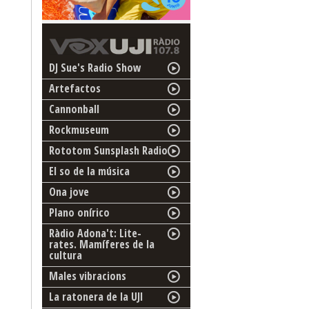
DJ Sue's Radio Show
Artefactos
Cannonball
Rockmuseum
Rototom Sunsplash Radio
El so de la música
Ona jove
Plano onírico
Ràdio Adona't: Lite-
rates. Mamíferes de la
cultura
Males vibracions
La ratonera de la UJI