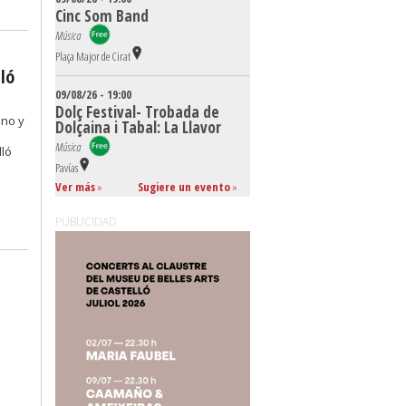
Cinc Som Band
Música
Plaça Major de Cirat
ló
09/08/26 - 19:00
Dolç Festival- Trobada de
ano y
Dolçaina i Tabal: La Llavor
Música
lló
Pavías
Ver más
»
Sugiere un evento
»
PUBLICIDAD