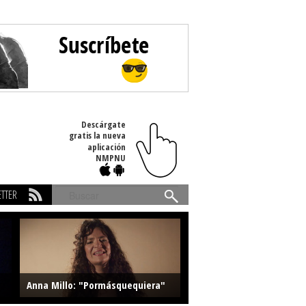
Descárgate
gratis la nueva
aplicación
NMPNU
TTER
Buscar
Anna Millo: "Pormásquequiera"
Farlise: "Marmelade"