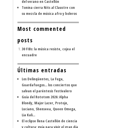
del verano en Castellón
Tonina cierra Nits al Claustre con
su mezcla de música afro y boleros
Most commented
posts
30 FIBs: la música resiste, cojea el
encuadre
Últimas entradas
Los Delinqüentes, La Fuga,
Guardafuegos... los conciertos que
salvan el paréntesis festivalero
Guía del Rototom 2026: Alpha
Blondy, Major Lazer, Protoje,
Luciano, Shenseea, Queen Omega,
Lia Kali...
El eclipse llena Castellón de ciencia
y cultura: guía para vivir el gran día