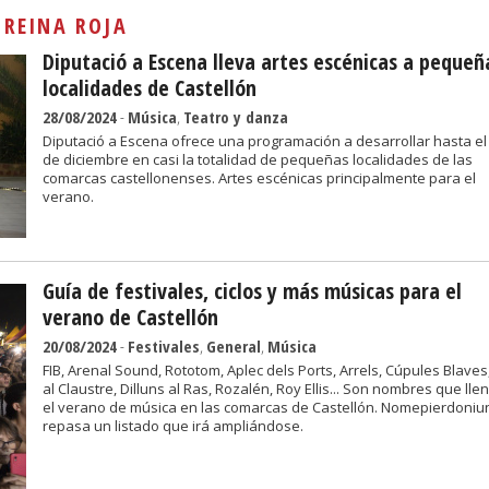
Sivan...
:
REINA ROJA
Diputació a Escena lleva artes escénicas a pequeñ
localidades de Castellón
28/08/2024
-
Música
,
Teatro y danza
Diputació a Escena ofrece una programación a desarrollar hasta e
de diciembre en casi la totalidad de pequeñas localidades de las
comarcas castellonenses. Artes escénicas principalmente para el
verano.
Guía de festivales, ciclos y más músicas para el
verano de Castellón
20/08/2024
-
Festivales
,
General
,
Música
FIB, Arenal Sound, Rototom, Aplec dels Ports, Arrels, Cúpules Blaves,
al Claustre, Dilluns al Ras, Rozalén, Roy Ellis... Son nombres que lle
el verano de música en las comarcas de Castellón. Nomepierdoniu
repasa un listado que irá ampliándose.