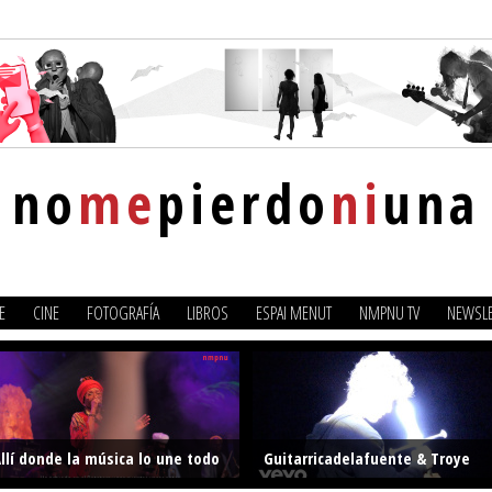
no
me
pierdo
ni
una
E
CINE
FOTOGRAFÍA
LIBROS
ESPAI MENUT
NMPNU TV
NEWSLE
llí donde la música lo une todo
Guitarricadelafuente & Troye