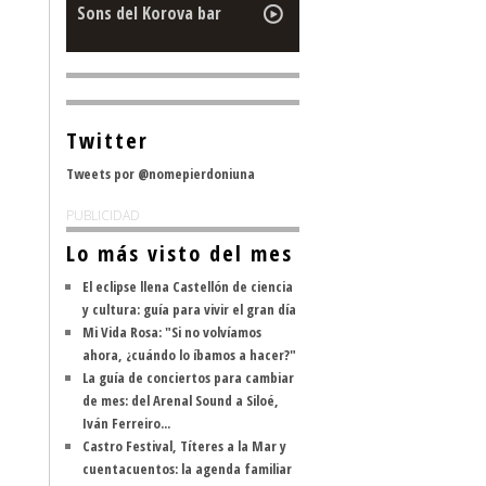
Sons del Korova bar
Twitter
Tweets por @nomepierdoniuna
PUBLICIDAD
Lo más visto del mes
El eclipse llena Castellón de ciencia
y cultura: guía para vivir el gran día
Mi Vida Rosa: "Si no volvíamos
ahora, ¿cuándo lo íbamos a hacer?"
La guía de conciertos para cambiar
de mes: del Arenal Sound a Siloé,
Iván Ferreiro...
Castro Festival, Títeres a la Mar y
cuentacuentos: la agenda familiar