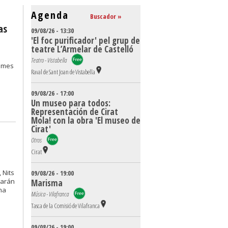
Agenda
Buscador »
as
09/08/26 - 13:30
'El foc purificador' pel grup de
teatre L’Armelar de Castelló
Teatro - Vistabella
l mes
Raval de Sant Joan de Vistabella
09/08/26 - 17:00
Un museo para todos:
Representación de Cirat
Mola! con la obra 'El museo de
Cirat'
Otros
Cirat
 Nits
09/08/26 - 19:00
narán
Marisma
na
Música - Vilafranca
Tasca de la Comisió de Vilafranca
09/08/26 - 19:00