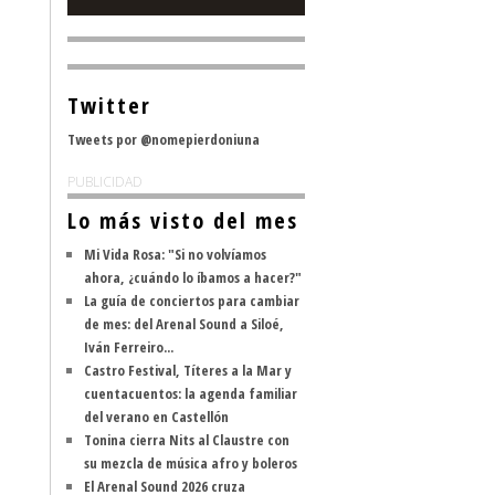
Twitter
Tweets por @nomepierdoniuna
PUBLICIDAD
Lo más visto del mes
Mi Vida Rosa: "Si no volvíamos
ahora, ¿cuándo lo íbamos a hacer?"
La guía de conciertos para cambiar
de mes: del Arenal Sound a Siloé,
Iván Ferreiro...
Castro Festival, Títeres a la Mar y
cuentacuentos: la agenda familiar
del verano en Castellón
Tonina cierra Nits al Claustre con
su mezcla de música afro y boleros
El Arenal Sound 2026 cruza