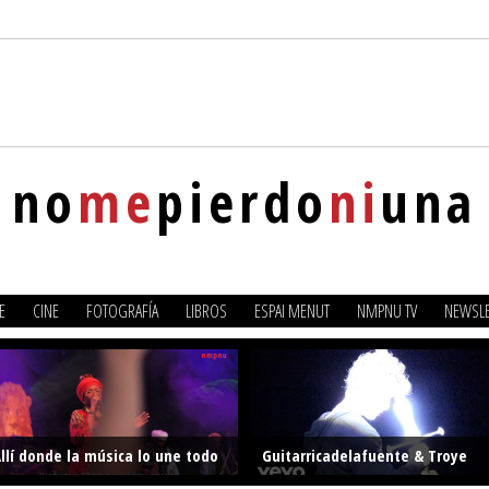
no
me
pierdo
ni
una
E
CINE
FOTOGRAFÍA
LIBROS
ESPAI MENUT
NMPNU TV
NEWSLE
llí donde la música lo une todo
Guitarricadelafuente & Troye