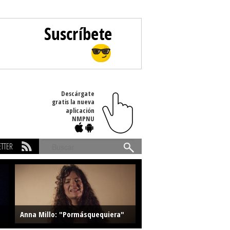
Descárgate
gratis la nueva
aplicación
NMPNU
TTER
Buscar
Anna Millo: "Pormásquequiera"
Farlise: "Marmelade"