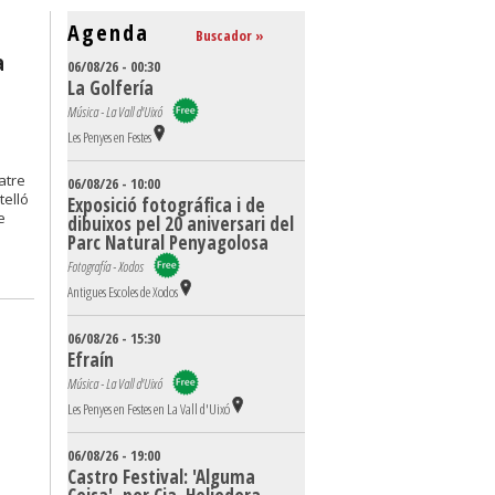
Agenda
Buscador »
a
06/08/26 - 00:30
La Golfería
Música - La Vall d'Uixó
Les Penyes en Festes
atre
06/08/26 - 10:00
telló
Exposició fotográfica i de
e
dibuixos pel 20 aniversari del
Parc Natural Penyagolosa
Fotografía - Xodos
Antigues Escoles de Xodos
06/08/26 - 15:30
Efraín
Música - La Vall d'Uixó
Les Penyes en Festes en La Vall d'Uixó
06/08/26 - 19:00
Castro Festival: 'Alguma