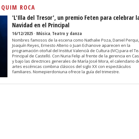
Sivan...
:
QUIM ROCA
'L'Illa del Tresor', un premio Feten para celebrar l
Navidad en el Principal
16/12/2025
-
Música
,
Teatro y danza
Nombres famosos de la escena como Nathalie Poza, Daniel Perqui,
Joaquín Reyes, Ernesto Alterio o Juan Echanove aparecen en la
programación otoñal del Institut Valencià de Cultura (IVC) para el Te
Principal de Castelló. Con Nuria Felip al frente de la gerencia en Cas
y bajo las directrices generales de María José Mora, el calendario d
artes escénicas combina clásicos del siglo XX con espectáculos
familiares. Nomepierdoniuna ofrece la guía del trimestre.