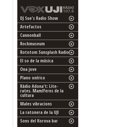
DJ Sue's Radio Show
Artefactos
Cannonball
Rockmuseum
Rototom Sunsplash Radio
El so de la música
Ona jove
Plano onírico
Ràdio Adona't: Lite-
rates. Mamíferes de la
cultura
Males vibracions
La ratonera de la UJI
Sons del Korova bar