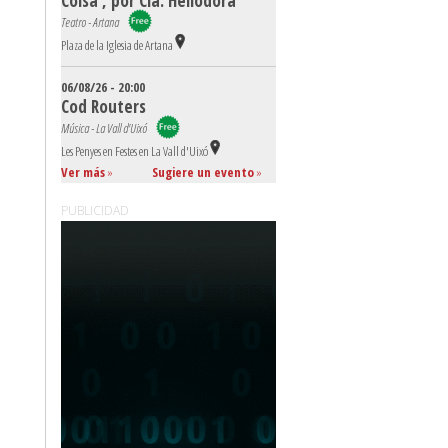
Coisa', por Cia. Heliodora
Teatro - Artana
Plaza de la Iglesia de Artana
06/08/26 - 20:00
Cod Routers
Música - La Vall d'Uixó
Les Penyes en Festes en La Vall d'Uixó
Ver más
»
Sugiere un evento
»
PUBLICIDAD