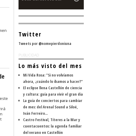
rmen
Twitter
Tweets por @nomepierdoniuna
PUBLICIDAD
Lo más visto del mes
de
Mi Vida Rosa: "Si no volvíamos
ahora, ¿cuándo lo íbamos a hacer?"
El eclipse llena Castellón de ciencia
y cultura: guía para vivir el gran día
 este
La guía de conciertos para cambiar
de mes: del Arenal Sound a Siloé,
rirá
Iván Ferreiro...
ón
t
Castro Festival, Títeres a la Mar y
cuentacuentos: la agenda familiar
del verano en Castellón