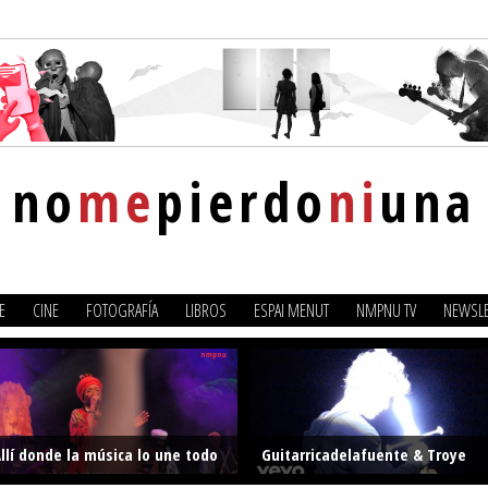
no
me
pierdo
ni
una
E
CINE
FOTOGRAFÍA
LIBROS
ESPAI MENUT
NMPNU TV
NEWSLE
llí donde la música lo une todo
Guitarricadelafuente & Troye