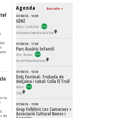
Agenda
Buscador »
rtel
07/08/26 - 16:00
GENZ
Música - La Vall d'Uixó
Les Penyes en Festes de la Vall d’Uixó
l
Niño
07/08/26 - 17:00
un
Parc Acuàtic Infantil
rtir
Otros - Burriana
Parc de l’Hereu de Borriana
07/08/26 - 18:30
Dolç Festival- Trobada de
clo
dolçaina i tabal: Colla El Trull
Música
Càlig
en la
o
07/08/26 - 19:00
Grup Folklòric Les Camaraes +
ó,
Associació Cultural Nanos i
es de