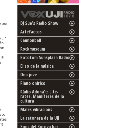
DJ Sue's Radio Show
o por
Artefactos
e EP
Cannonball
rán
ión
Rockmuseum
Rototom Sunsplash Radio
 El
e
El so de la música
Ona jove
Plano onírico
Ràdio Adona't: Lite-
rates. Mamíferes de la
cultura
Males vibracions
y
sco,
La ratonera de la UJI
rtes
1)
Sons del Korova bar