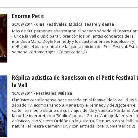
Enorme Petit
20/09/2011
-
Cine
,
Festivales
,
Música
,
Teatro y danza
Más de 600 personas abarrotaron el pasado sábado el Teatre Ca
Tur de la Vall d'Uixó para vibrar con los brillantes conciertos de la
irlandesa Maria Doyle Kennedy y los castellonenses Rauelsson y
deBigote, el plato central de la quinta edición del Petit Festival. Esta
semana, cortometrajes.
(Comentarios 2)
Réplica acústica de Rauelsson en el Petit Festival 
la Vall
16/09/2011
-
Festivales
,
Música
El músico castellonense hace parada en el festival de la Vall d’Uixó
sábado 17, acompañando a Maria Doyle Kennedy y deBigote en el
cartel, en medio de uno de sus viajes de ida y vuelta a Portland. Ab
la noche interpretando ‘Réplica’ junto al Grup d’Autoajuda en versi
acústica y con Vicente Ordóñez a la guitarra. De nuevo en su hábita
natural, el Teatre Carmen Tur, y con entrada libre.
(Comentarios 2)