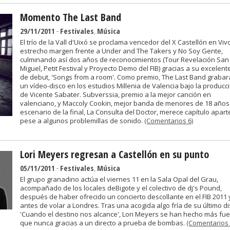
Momento The Last Band
29/11/2011
-
Festivales
,
Música
El trío de la Vall d'Uixó se proclama vencedor del X Castellón en Viv
estrecho margen frente a Under and The Takers y No Soy Gente,
culminando así dos años de reconocimientos (Tour Revelación San
Miguel, Petit Festival y Proyecto Demo del FIB) gracias a su excelent
de debut, 'Songs from a room'. Como premio, The Last Band graba
un vídeo-disco en los estudios Millenia de Valencia bajo la producc
de Vicente Sabater. Subverssia, premio a la mejor canción en
valenciano, y Maccoly Cookin, mejor banda de menores de 18 años.
escenario de la final, La Consulta del Doctor, merece capítulo apart
pese a algunos problemillas de sonido.
(Comentarios 6)
Lori Meyers regresan a Castellón en su punto
05/11/2011
-
Festivales
,
Música
El grupo granadino actúa el viernes 11 en la Sala Opal del Grau,
acompañado de los locales deBigote y el colectivo de dj's Pound,
después de haber ofrecido un concierto descollante en el FIB 2011 
antes de volar a Londres. Tras una acogida algo fría de su último di
'Cuando el destino nos alcance', Lori Meyers se han hecho más fue
que nunca gracias a un directo a prueba de bombas.
(Comentarios 