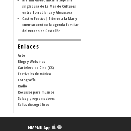
Marina Albero inicia la séptima
singladura de La Mar de Cultures
entre Torreblanca y Almassora
Castro Festival, Títeres a la Mar y
cuentacuentos: la agenda familiar
del verano en Castellón
Enlaces
Arte
Blogs y Webzines
Cartelera de Cine (CS)
Festivales de música
Fotografía
Radio
Recursos para músicos
Salas y programadores
Sellos discográficos
NMPNU App