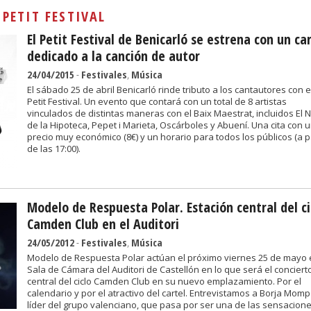
Sivan...
:
PETIT FESTIVAL
El Petit Festival de Benicarló se estrena con un ca
dedicado a la canción de autor
24/04/2015
-
Festivales
,
Música
El sábado 25 de abril Benicarló rinde tributo a los cantautores con e
Petit Festival. Un evento que contará con un total de 8 artistas
vinculados de distintas maneras con el Baix Maestrat, incluidos El 
de la Hipoteca, Pepet i Marieta, Oscárboles y Abuení. Una cita con 
precio muy económico (8€) y un horario para todos los públicos (a pa
de las 17:00).
Modelo de Respuesta Polar. Estación central del ci
Camden Club en el Auditori
24/05/2012
-
Festivales
,
Música
Modelo de Respuesta Polar actúan el próximo viernes 25 de mayo 
Sala de Cámara del Auditori de Castellón en lo que será el conciert
central del ciclo Camden Club en su nuevo emplazamiento. Por el
calendario y por el atractivo del cartel. Entrevistamos a Borja Momp
líder del grupo valenciano, que pasa por ser una de las sensacion