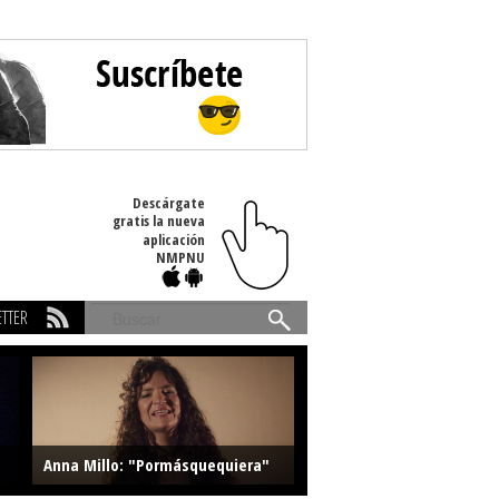
Descárgate
gratis la nueva
aplicación
NMPNU
TTER
Buscar
Anna Millo: "Pormásquequiera"
Farlise: "Marmelade"