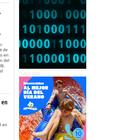
,
o
o-
ut de
to en
n del
IB,
el
PUBLICIDAD
 en
1 en