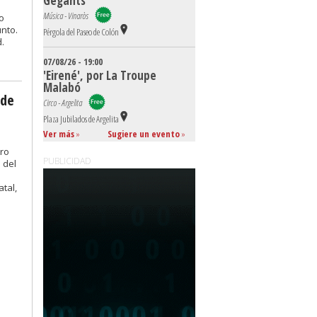
Gegants
Música - Vinaròs
bo
unto.
Pérgola del Paseo de Colón
.
07/08/26 - 19:00
'Eirené', por La Troupe
Malabó
 de
Circo - Argelita
Plaza Jubilados de Argelita
Ver más
»
Sugiere un evento
»
tro
PUBLICIDAD
 del
tal,