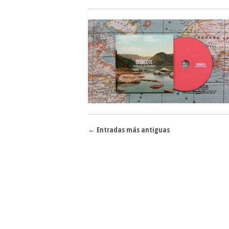
Navegador de artículos
←
Entradas más antiguas