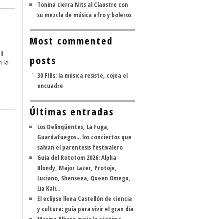
Tonina cierra Nits al Claustre con
su mezcla de música afro y boleros
Most commented
ll
posts
 la
30 FIBs: la música resiste, cojea el
encuadre
Últimas entradas
Los Delinqüentes, La Fuga,
Guardafuegos... los conciertos que
salvan el paréntesis festivalero
Guía del Rototom 2026: Alpha
Blondy, Major Lazer, Protoje,
Luciano, Shenseea, Queen Omega,
Lia Kali...
El eclipse llena Castellón de ciencia
y cultura: guía para vivir el gran día