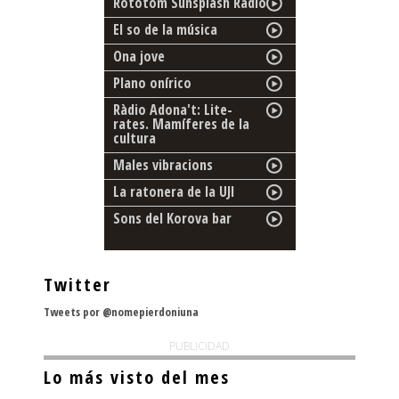
Rototom Sunsplash Radio
El so de la música
Ona jove
Plano onírico
Ràdio Adona't: Lite-
rates. Mamíferes de la
cultura
Males vibracions
La ratonera de la UJI
Sons del Korova bar
Twitter
Tweets por @nomepierdoniuna
PUBLICIDAD
Lo más visto del mes