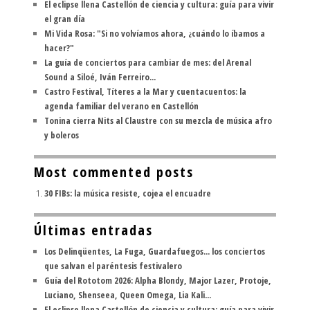
El eclipse llena Castellón de ciencia y cultura: guía para vivir
el gran día
Mi Vida Rosa: "Si no volvíamos ahora, ¿cuándo lo íbamos a
hacer?"
La guía de conciertos para cambiar de mes: del Arenal
Sound a Siloé, Iván Ferreiro...
Castro Festival, Títeres a la Mar y cuentacuentos: la
agenda familiar del verano en Castellón
Tonina cierra Nits al Claustre con su mezcla de música afro
y boleros
Most commented posts
30 FIBs: la música resiste, cojea el encuadre
Últimas entradas
Los Delinqüentes, La Fuga, Guardafuegos... los conciertos
que salvan el paréntesis festivalero
Guía del Rototom 2026: Alpha Blondy, Major Lazer, Protoje,
Luciano, Shenseea, Queen Omega, Lia Kali...
El eclipse llena Castellón de ciencia y cultura: guía para vivir