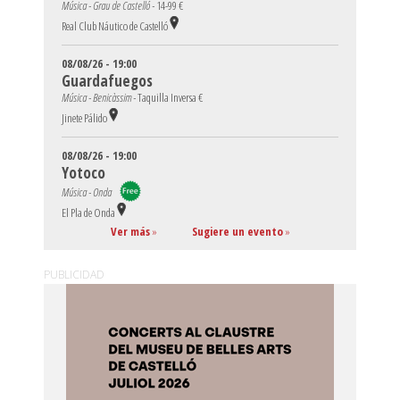
Música - Grau de Castelló -
14-99 €
Real Club Náutico de Castelló
08/08/26 - 19:00
Guardafuegos
Música - Benicàssim -
Taquilla Inversa €
Jinete Pálido
08/08/26 - 19:00
Yotoco
Música - Onda
El Pla de Onda
Ver más
»
Sugiere un evento
»
PUBLICIDAD