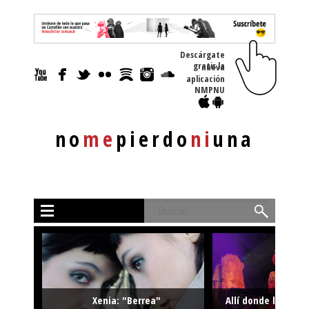
Descárgate
gratis la nueva
aplicación
NMPNU
no
me
pierdo
ni
una
Buscar
Xenia: "Berrea"
Allí donde la músi