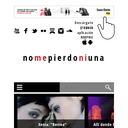
Descárgate
gratis la nueva
aplicación
NMPNU
no
me
pierdo
ni
una
Buscar
Xenia: "Berrea"
Allí donde la músi