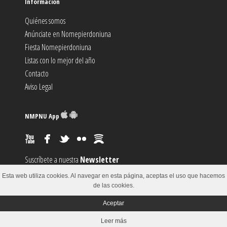
Información
Quiénes somos
Anúnciate en Nomepierdoniuna
Fiesta Nomepierdoniuna
Listas con lo mejor del año
Contacto
Aviso Legal
NMPNU App
Suscríbete a nuestra
Newsletter
Suscríbete al canal
RSS
Esta web utiliza cookies. Al navegar en esta página, aceptas el uso que hacemos
Sugiere un
Evento
de las cookies.
Aceptar
© 2002-2018
Leer más