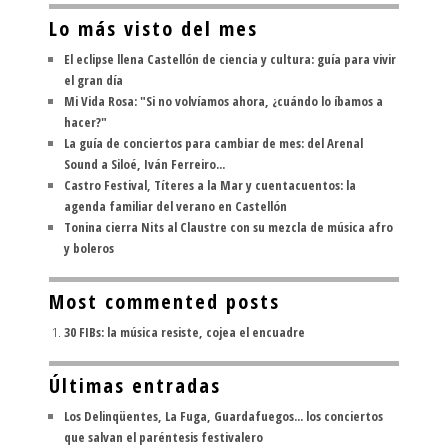
Lo más visto del mes
El eclipse llena Castellón de ciencia y cultura: guía para vivir
el gran día
Mi Vida Rosa: "Si no volvíamos ahora, ¿cuándo lo íbamos a
hacer?"
La guía de conciertos para cambiar de mes: del Arenal
Sound a Siloé, Iván Ferreiro...
Castro Festival, Títeres a la Mar y cuentacuentos: la
agenda familiar del verano en Castellón
Tonina cierra Nits al Claustre con su mezcla de música afro
y boleros
Most commented posts
30 FIBs: la música resiste, cojea el encuadre
Últimas entradas
Los Delinqüentes, La Fuga, Guardafuegos... los conciertos
que salvan el paréntesis festivalero