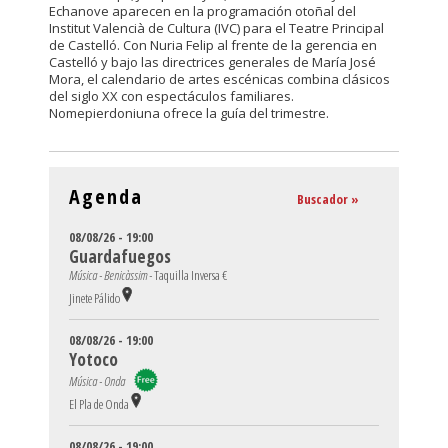
Echanove aparecen en la programación otoñal del
Institut Valencià de Cultura (IVC) para el Teatre Principal
de Castelló. Con Nuria Felip al frente de la gerencia en
Castelló y bajo las directrices generales de María José
Mora, el calendario de artes escénicas combina clásicos
del siglo XX con espectáculos familiares.
Nomepierdoniuna ofrece la guía del trimestre.
Agenda
Buscador »
08/08/26 - 19:00
Guardafuegos
Música - Benicàssim -
Taquilla Inversa €
Jinete Pálido
08/08/26 - 19:00
Yotoco
Música - Onda
El Pla de Onda
08/08/26 - 19:00