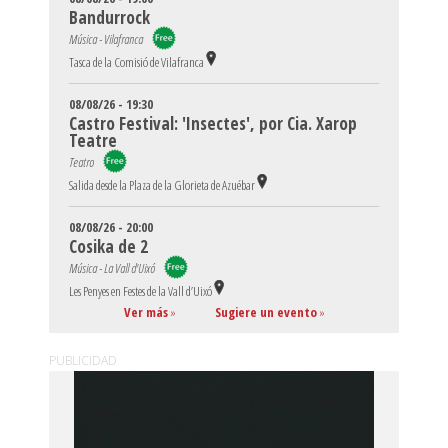
Bandurrock
Música - Vilafranca
Tasca de la Comisió de Vilafranca
08/08/26 - 19:30
Castro Festival: 'Insectes', por Cia. Xarop
Teatre
Teatro
Salida desde la Plaza de la Glorieta de Azuébar
08/08/26 - 20:00
Cosika de 2
Música - La Vall d'Uixó
Les Penyes en Festes de la Vall d’Uixó
Ver más
»
Sugiere un evento
»
PUBLICIDAD