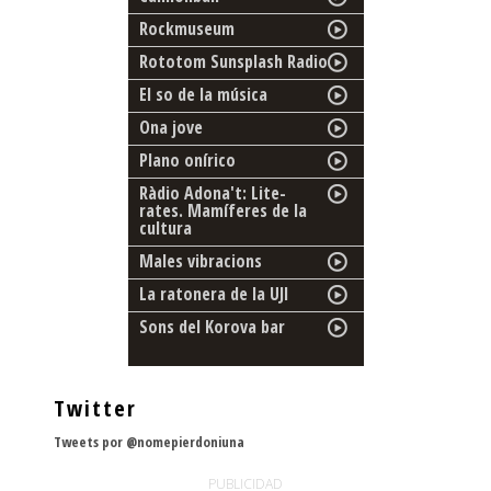
Rockmuseum
Rototom Sunsplash Radio
El so de la música
Ona jove
Plano onírico
Ràdio Adona't: Lite-
rates. Mamíferes de la
cultura
Males vibracions
La ratonera de la UJI
Sons del Korova bar
Twitter
Tweets por @nomepierdoniuna
PUBLICIDAD