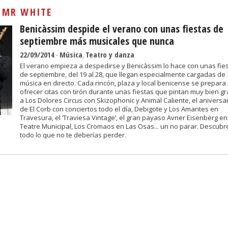
Sivan...
:
MR WHITE
Benicàssim despide el verano con unas fiestas de
septiembre más musicales que nunca
22/09/2014
-
Música
,
Teatro y danza
El verano empieza a despedirse y Benicàssim lo hace con unas fie
de septiembre, del 19 al 28, que llegan especialmente cargadas de
música en directo. Cada rincón, plaza y local benicense se prepara
ofrecer citas con tirón durante unas fiestas que pintan muy bien gr
a Los Dolores Circus con Skizophonic y Animal Caliente, el aniversa
de El Corb con conciertos todo el día, Debigote y Los Amantes en
Travesura, el ‘Traviesa Vintage’, el gran payaso Avner Eisenberg en
Teatre Municipal, Los Cromaos en Las Osas... un no parar. Descubr
todo lo que no te deberías perder.