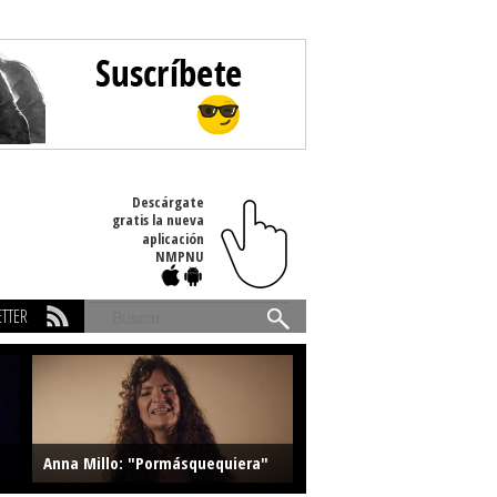
Descárgate
gratis la nueva
aplicación
NMPNU
TTER
Buscar
Anna Millo: "Pormásquequiera"
Farlise: "Marmelade"