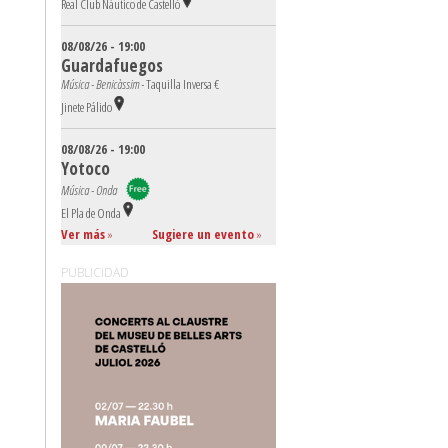
Real Club Náutico de Castelló
08/08/26 - 19:00
Guardafuegos
Música - Benicàssim -
Taquilla Inversa €
Jinete Pálido
08/08/26 - 19:00
Yotoco
Música - Onda
El Pla de Onda
Ver más
»
Sugiere un evento
»
PUBLICIDAD