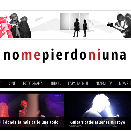
no
me
pierdo
ni
una
E
CINE
FOTOGRAFÍA
LIBROS
ESPAI MENUT
NMPNU TV
NEWSLE
llí donde la música lo une todo
Guitarricadelafuente & Troye