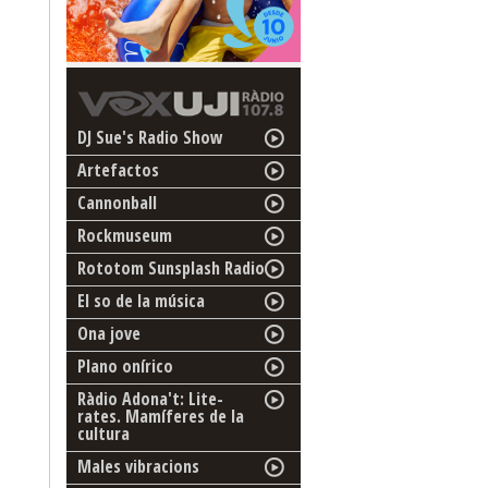
DJ Sue's Radio Show
Artefactos
Cannonball
Rockmuseum
Rototom Sunsplash Radio
El so de la música
Ona jove
Plano onírico
Ràdio Adona't: Lite-
rates. Mamíferes de la
cultura
Males vibracions