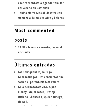
cuentacuentos: la agenda familiar
del verano en Castellón
Tonina cierra Nits al Claustre con
su mezcla de música afro y boleros
Most commented
posts
30 FIBs: la música resiste, cojea el
encuadre
Últimas entradas
Los Delinqüentes, La Fuga,
Guardafuegos... los conciertos que
salvan el paréntesis festivalero
Guía del Rototom 2026: Alpha
Blondy, Major Lazer, Protoje,
Luciano, Shenseea, Queen Omega,
Lia Kali...