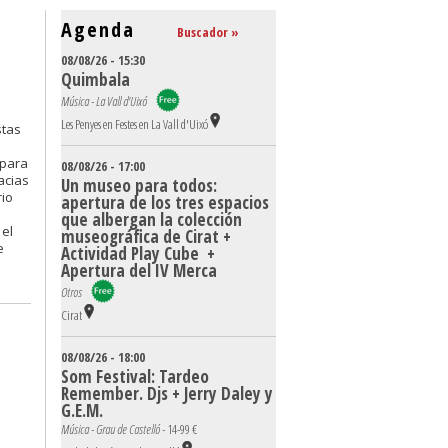
Agenda
Buscador »
08/08/26 - 15:30
Quimbala
Música - La Vall d'Uixó
Les Penyes en Festes en La Vall d'Uixó
stas
 para
08/08/26 - 17:00
acias
Un museo para todos:
rio
apertura de los tres espacios
que albergan la colección
 el
museográfica de Cirat +
e
Actividad Play Cube +
Apertura del IV Merca
Otros
Cirat
08/08/26 - 18:00
Som Festival: Tardeo
Remember. Djs + Jerry Daley y
G.E.M.
Música - Grau de Castelló -
14-99 €