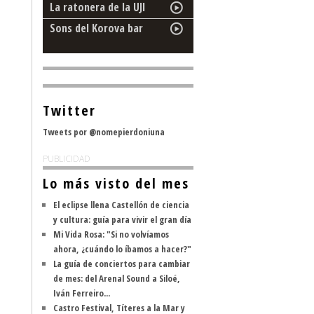
La ratonera de la UJI
Sons del Korova bar
Twitter
Tweets por @nomepierdoniuna
PUBLICIDAD
Lo más visto del mes
El eclipse llena Castellón de ciencia
y cultura: guía para vivir el gran día
Mi Vida Rosa: "Si no volvíamos
ahora, ¿cuándo lo íbamos a hacer?"
La guía de conciertos para cambiar
de mes: del Arenal Sound a Siloé,
Iván Ferreiro...
Castro Festival, Títeres a la Mar y